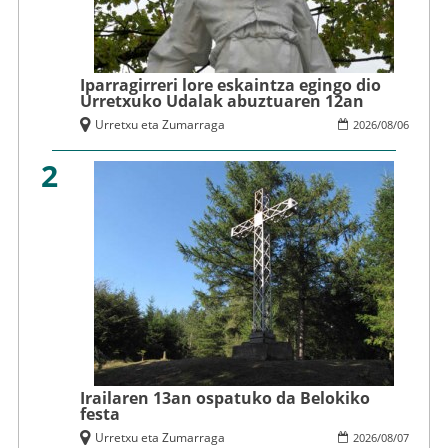
Iparragirreri lore eskaintza egingo dio
Urretxuko Udalak abuztuaren 12an
Urretxu eta Zumarraga
2026
/
08
/
06
2
Irailaren 13an ospatuko da Belokiko
festa
Urretxu eta Zumarraga
2026
/
08
/
07