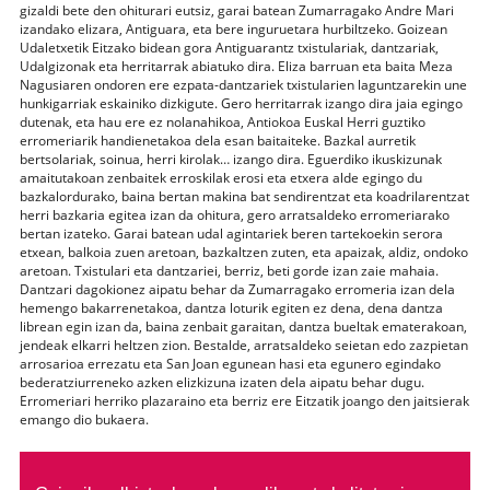
gizaldi bete den ohiturari eutsiz, garai batean Zumarragako Andre Mari
izandako elizara, Antiguara, eta bere inguruetara hurbiltzeko. Goizean
Udaletxetik Eitzako bidean gora Antiguarantz txistulariak, dantzariak,
Udalgizonak eta herritarrak abiatuko dira. Eliza barruan eta baita Meza
Nagusiaren ondoren ere ezpata-dantzariek txistularien laguntzarekin une
hunkigarriak eskainiko dizkigute. Gero herritarrak izango dira jaia egingo
dutenak, eta hau ere ez nolanahikoa, Antiokoa Euskal Herri guztiko
erromeriarik handienetakoa dela esan baitaiteke. Bazkal aurretik
bertsolariak, soinua, herri kirolak… izango dira. Eguerdiko ikuskizunak
amaitutakoan zenbaitek erroskilak erosi eta etxera alde egingo du
bazkalordurako, baina bertan makina bat sendirentzat eta koadrilarentzat
herri bazkaria egitea izan da ohitura, gero arratsaldeko erromeriarako
bertan izateko. Garai batean udal agintariek beren tartekoekin serora
etxean, balkoia zuen aretoan, bazkaltzen zuten, eta apaizak, aldiz, ondoko
aretoan. Txistulari eta dantzariei, berriz, beti gorde izan zaie mahaia.
Dantzari dagokionez aipatu behar da Zumarragako erromeria izan dela
hemengo bakarrenetakoa, dantza loturik egiten ez dena, dena dantza
librean egin izan da, baina zenbait garaitan, dantza bueltak ematerakoan,
jendeak elkarri heltzen zion. Bestalde, arratsaldeko seietan edo zazpietan
arrosarioa errezatu eta San Joan egunean hasi eta egunero egindako
bederatziurreneko azken elizkizuna izaten dela aipatu behar dugu.
Erromeriari herriko plazaraino eta berriz ere Eitzatik joango den jaitsierak
emango dio bukaera.