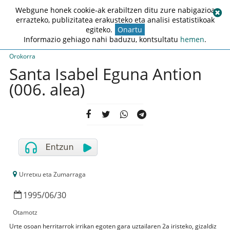
Webgune honek cookie-ak erabiltzen ditu zure nabigazioa
errazteko, publizitatea erakusteko eta analisi estatistikoak
egiteko.
Onartu
Informazio gehiago nahi baduzu, kontsultatu
hemen
.
Orokorra
Santa Isabel Eguna Antion
(006. alea)
Urretxu eta Zumarraga
1995
/
06
/
30
Otamotz
Urte osoan herritarrok irrikan egoten gara uztailaren 2a iristeko, gizaldiz