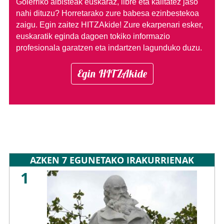
Goierriko albisteak euskaraz, libre eta kalitatez jaso
nahi dituzu?
Horretarako zure babesa ezinbestekoa
zaigu. Egin zaitez HITZAkide!
Zure ekarpenari esker,
euskaratik eginda dagoen tokiko informazio
profesionala garatzen eta indartzen lagunduko duzu.
Egin HITZAkide
AZKEN 7 EGUNETAKO IRAKURRIENAK
1