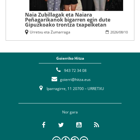
Naia Zubillagak eta Naiara
Peñagarikanok bigarren egin dute
Gipuzkoako trontza txapelketan
Urretxu eta Zumarraga
2026
/
08
/
10
Goierriko Hitza
943 72 34 08
goierri@hitza.eus
Iparragirre, 11 20700 – URRETXU
Nor gara