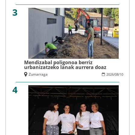
3
Mendizabal poligonoa berriz
urbanizatzeko lanak aurrera doaz
Zumarraga
2026
/
08
/
10
4