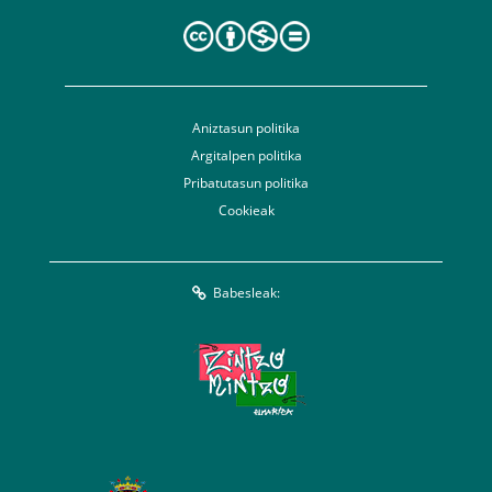
Aniztasun politika
Argitalpen politika
Pribatutasun politika
Cookieak
Babesleak: