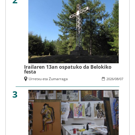
Irailaren 13an ospatuko da Belokiko
festa
Urretxu eta Zumarraga
2026
/
08
/
07
3