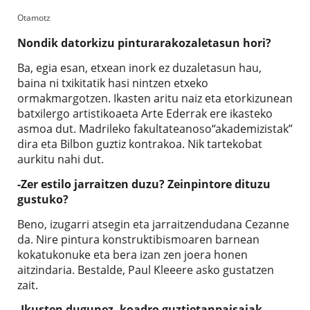
Otamotz
Nondik datorkizu pinturarakozaletasun hori?
Ba, egia esan, etxean inork ez duzaletasun hau,
baina ni txikitatik hasi nintzen etxeko
ormakmargotzen. Ikasten aritu naiz eta etorkizunean
batxilergo artistikoaeta Arte Ederrak ere ikasteko
asmoa dut. Madrileko fakultateanoso“akademizistak”
dira eta Bilbon guztiz kontrakoa. Nik tartekobat
aurkitu nahi dut.
-Zer estilo jarraitzen duzu? Zeinpintore dituzu
gustuko?
Beno, izugarri atsegin eta jarraitzendudana Cezanne
da. Nire pintura konstruktibismoaren barnean
kokatukonuke eta bera izan zen joera honen
aitzindaria. Bestalde, Paul Kleeere asko gustatzen
zait.
-Ikusten dugunez, koadro guztietanpaisaiak