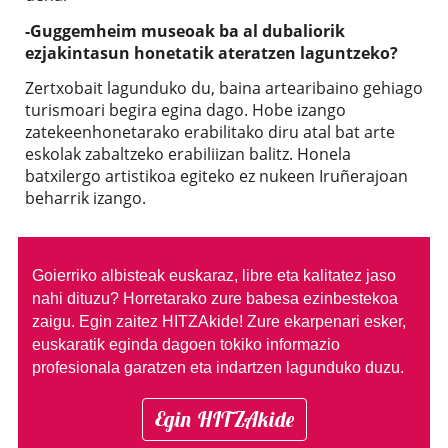
-Guggemheim museoak ba al dubaliorik
ezjakintasun honetatik ateratzen laguntzeko?
Zertxobait lagunduko du, baina artearibaino gehiago
turismoari begira egina dago. Hobe izango
zatekeenhonetarako erabilitako diru atal bat arte
eskolak zabaltzeko erabiliizan balitz. Honela
batxilergo artistikoa egiteko ez nukeen Iruñerajoan
beharrik izango.
Goierriko albisteak euskaraz, libre eta kalitatez jaso
nahi dituzu?
Horretarako zure babesa ezinbestekoa
zaigu. Egin zaitez HITZAkide!
Zure ekarpenari esker,
euskaratik eginda dagoen tokiko informazio
profesionala garatzen eta indartzen lagunduko duzu.
Egin HITZAkide