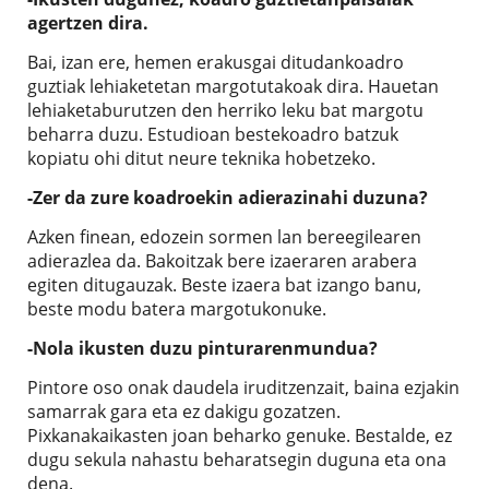
agertzen dira.
Bai, izan ere, hemen erakusgai ditudankoadro
guztiak lehiaketetan margotutakoak dira. Hauetan
lehiaketaburutzen den herriko leku bat margotu
beharra duzu. Estudioan bestekoadro batzuk
kopiatu ohi ditut neure teknika hobetzeko.
-Zer da zure koadroekin adierazinahi duzuna?
Azken finean, edozein sormen lan bereegilearen
adierazlea da. Bakoitzak bere izaeraren arabera
egiten ditugauzak. Beste izaera bat izango banu,
beste modu batera margotukonuke.
-Nola ikusten duzu pinturarenmundua?
Pintore oso onak daudela iruditzenzait, baina ezjakin
samarrak gara eta ez dakigu gozatzen.
Pixkanakaikasten joan beharko genuke. Bestalde, ez
dugu sekula nahastu beharatsegin duguna eta ona
dena.