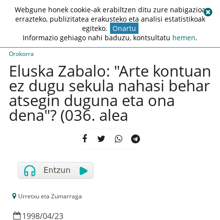
Webgune honek cookie-ak erabiltzen ditu zure nabigazioa
errazteko, publizitatea erakusteko eta analisi estatistikoak
egiteko.
Onartu
Informazio gehiago nahi baduzu, kontsultatu
hemen
.
Orokorra
Eluska Zabalo: "Arte kontuan
ez dugu sekula nahasi behar
atsegin duguna eta ona
dena"? (036. alea
Urretxu eta Zumarraga
1998
/
04
/
23