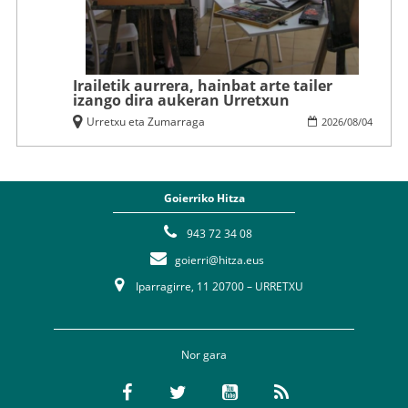
Irailetik aurrera, hainbat arte tailer
izango dira aukeran Urretxun
Urretxu eta Zumarraga
2026
/
08
/
04
Goierriko Hitza
943 72 34 08
goierri@hitza.eus
Iparragirre, 11 20700 – URRETXU
Nor gara