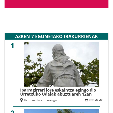
AZKEN 7 EGUNETAKO IRAKURRIENAK
1
Iparragirreri lore eskaintza egingo dio
Urretxuko Udalak abuztuaren 12an
Urretxu eta Zumarraga
2026
/
08
/
06
2