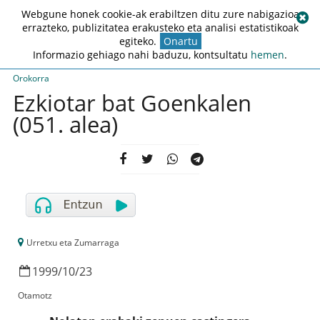
Webgune honek cookie-ak erabiltzen ditu zure nabigazioa
errazteko, publizitatea erakusteko eta analisi estatistikoak
egiteko.
Onartu
Informazio gehiago nahi baduzu, kontsultatu
hemen
.
Orokorra
Ezkiotar bat Goenkalen
(051. alea)
Urretxu eta Zumarraga
1999
/
10
/
23
Otamotz