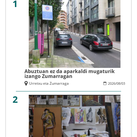
1
Abuztuan ez da aparkaldi mugaturik
izango Zumarragan
Urretxu eta Zumarraga
2026
/
08
/
03
2