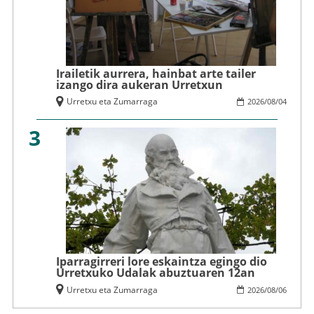
Irailetik aurrera, hainbat arte tailer
izango dira aukeran Urretxun
Urretxu eta Zumarraga
2026
/
08
/
04
3
Iparragirreri lore eskaintza egingo dio
Urretxuko Udalak abuztuaren 12an
Urretxu eta Zumarraga
2026
/
08
/
06