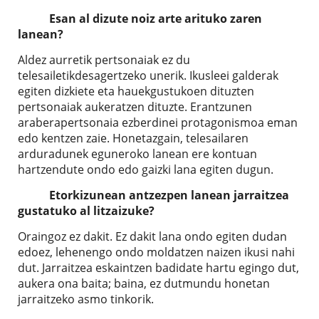
Esan al dizute noiz arte arituko zaren
lanean?
Aldez aurretik pertsonaiak ez du
telesailetikdesagertzeko unerik. Ikusleei galderak
egiten dizkiete eta hauekgustukoen dituzten
pertsonaiak aukeratzen dituzte. Erantzunen
araberapertsonaia ezberdinei protagonismoa eman
edo kentzen zaie. Honetazgain, telesailaren
arduradunek eguneroko lanean ere kontuan
hartzendute ondo edo gaizki lana egiten dugun.
Etorkizunean antzezpen lanean jarraitzea
gustatuko al litzaizuke?
Oraingoz ez dakit. Ez dakit lana ondo egiten dudan
edoez, lehenengo ondo moldatzen naizen ikusi nahi
dut. Jarraitzea eskaintzen badidate hartu egingo dut,
aukera ona baita; baina, ez dutmundu honetan
jarraitzeko asmo tinkorik.