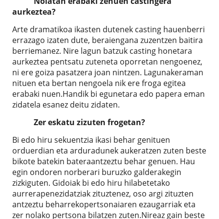
Nolatan erabaki zenuen castingera
aurkeztea?
Arte dramatikoa ikasten dutenek casting hauenberri
errazago izaten dute, beraiengana zuzentzen baitira
berriemanez. Nire lagun batzuk casting honetara
aurkeztea pentsatu zuteneta oporretan nengoenez,
ni ere goiza pasatzera joan nintzen. Lagunakeraman
nituen eta bertan nengoela nik ere froga egitea
erabaki nuen.Handik bi egunetara edo papera eman
zidatela esanez deitu zidaten.
Zer eskatu zizuten frogetan?
Bi edo hiru sekuentzia ikasi behar genituen
orduerdian eta arduradunek aukeratzen zuten beste
bikote batekin bateraantzeztu behar genuen. Hau
egin ondoren norberari buruzko galderakegin
zizkiguten. Gidoiak bi edo hiru hilabetetako
aurrerapenezidatziak zituztenez, oso argi zituzten
antzeztu beharrekopertsonaiaren ezaugarriak eta
zer nolako pertsona bilatzen zuten.Nireaz gain beste