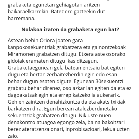
grabaketa egunetan gehiagotan aritzen
baikaraelkarrekin. Batez ere gazteekin dut
harremana.
Nolakoa izaten da grabaketa egun bat?
Astean behin Oriora joaten gara
kanpokosekuentziak grabatzera eta gainontzekoak
Miramonen grabatzen ditugu. Etxera aste osorako
gidoiak eramaten ditugu ikas ditzagun.
Grabaketaegunean gela batean entsaiu bat egiten
dugu eta bertan zerbaitezberdin egin edo esan
behar dugun esaten digute. Egunean 30sekuentzi
grabatu behar direnez, oso azkar lan egiten da eta ez
dagoakatsak egin eta errepikatzeko ia aukerarik.
Gehien zaintzen denahizkuntza da eta akats txikiak
barkatzen dira. Egun berean atalezberdinetako
sekuentziak grabatzen ditugu. Nik uste nuen
denakontrolatuagoa egongo zela, baina bakoitzari
berez ateratzenzaionari, inprobisazioari, lekua uzten
zaio.