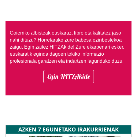
Goierriko albisteak euskaraz, libre eta kalitatez jaso
nahi dituzu?
Horretarako zure babesa ezinbestekoa
zaigu. Egin zaitez HITZAkide!
Zure ekarpenari esker,
euskaratik eginda dagoen tokiko informazio
profesionala garatzen eta indartzen lagunduko duzu.
Egin HITZAkide
AZKEN 7 EGUNETAKO IRAKURRIENAK