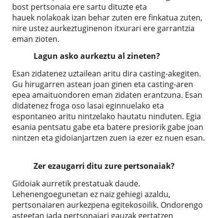
bost pertsonaia ere sartu dituzte eta
hauek nolakoak izan behar zuten ere finkatua zuten,
nire ustez aurkeztuginenon itxurari ere garrantzia
eman zioten.
Lagun asko aurkeztu al zineten?
Esan zidatenez uztailean aritu dira casting-akegiten.
Gu hirugarren astean joan ginen eta casting-aren
epea amaituondoren eman zidaten erantzuna. Esan
didatenez froga oso lasai eginnuelako eta
espontaneo aritu nintzelako hautatu ninduten. Egia
esania pentsatu gabe eta batere presiorik gabe joan
nintzen eta gidoianjartzen zuen ia ezer ez nuen esan.
Zer ezaugarri ditu zure pertsonaiak?
Gidoiak aurretik prestatuak daude.
Lehenengoegunetan ez naiz gehiegi azaldu,
pertsonaiaren aurkezpena egitekosoilik. Ondorengo
asteetan jada pertsonaiari gauzak gertatzen