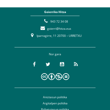
Goierriko Hitza
943 72 34 08
goierri@hitza.eus
Iparragirre, 11 20700 – URRETXU
Nor gara
Aniztasun politika
Argitalpen politika
Pribatutasun politika