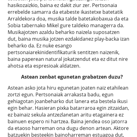
hasikozaizkio, baina ez dakit ziur zer. Pertsonaia
errebelde samarra da etabeste ikastetxe batetatik
Arraldekora doa, musika talde batetakobaxua da eta
Sobia tabernako Mikel gure taldeko managerra da.
Musikajotzen azaldu beharko naizela suposatzen
dut, baina musika jotzen ezdakidanez play-backa izan
beharko da. Ez nuke esango
pertsonaiarekinidentifikaturik sentitzen naizenik,
baina paperean natural jokatzendut eta ez ditut nire
ahotsa eta espresioak aldatzen.
Astean zenbat egunetan grabatzen duzu?
Astean asko jota hiru egunetan joaten naiz etahilean
zortzi egun. Pertsonaiak arrakasta badu, egun
gehiagotan joanbeharko dut lanera eta bestela ikusi
egin behar. Hasieran pixka batarraroa egin zitzaidan,
ez bainaiz sekula antzezlanetan aritu etagainera ez
bainuen espero ni hartzea. Baina jendea oso jatorra
da etaoso harreman ona dugu denon artean. Aktore
batzuekin besteekin bainoharreman estuagoa dut,