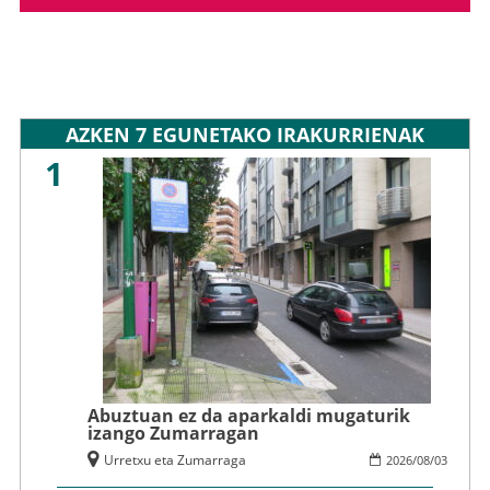
AZKEN 7 EGUNETAKO IRAKURRIENAK
1
Abuztuan ez da aparkaldi mugaturik
izango Zumarragan
Urretxu eta Zumarraga
2026
/
08
/
03