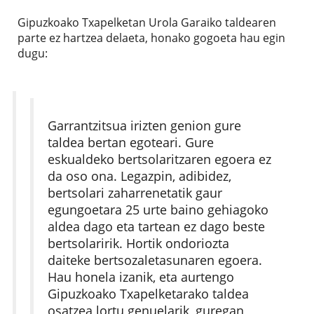
Gipuzkoako Txapelketan Urola Garaiko taldearen
parte ez hartzea delaeta, honako gogoeta hau egin
dugu:
Garrantzitsua irizten genion gure
taldea bertan egoteari. Gure
eskualdeko bertsolaritzaren egoera ez
da oso ona. Legazpin, adibidez,
bertsolari zaharrenetatik gaur
egungoetara 25 urte baino gehiagoko
aldea dago eta tartean ez dago beste
bertsolaririk. Hortik ondoriozta
daiteke bertsozaletasunaren egoera.
Hau honela izanik, eta
aurtengo
Gipuzkoako Txapelketarako taldea
osatzea lortu genuelarik, guregan