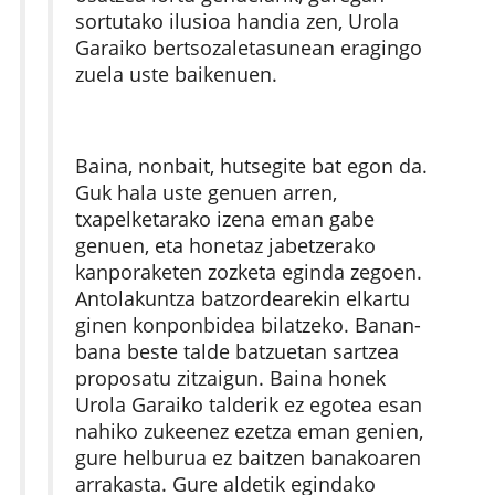
sortutako ilusioa handia zen, Urola
Garaiko bertsozaletasunean eragingo
zuela uste baikenuen.
Baina, nonbait, hutsegite bat egon da.
Guk hala uste genuen arren,
txapelketarako izena eman gabe
genuen, eta honetaz jabetzerako
kanporaketen zozketa eginda zegoen.
Antolakuntza batzordearekin elkartu
ginen konponbidea bilatzeko. Banan-
bana beste talde batzuetan sartzea
proposatu zitzaigun. Baina honek
Urola Garaiko talderik ez egotea esan
nahiko zukeenez ezetza eman genien,
gure helburua ez baitzen banakoaren
arrakasta. Gure aldetik egindako