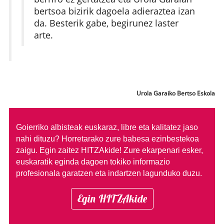
bertsoa bizirik dagoela adieraztea izan
da. Besterik gabe, begirunez laster
arte.
Urola Garaiko Bertso Eskola
Goierriko albisteak euskaraz, libre eta kalitatez jaso
nahi dituzu?
Horretarako zure babesa ezinbestekoa
zaigu. Egin zaitez HITZAkide!
Zure ekarpenari esker,
euskaratik eginda dagoen tokiko informazio
profesionala garatzen eta indartzen lagunduko duzu.
Egin HITZAkide