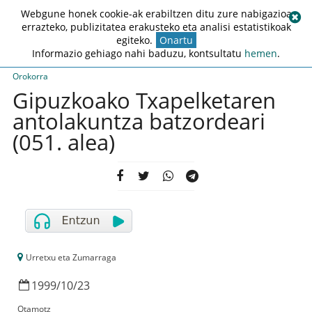
Webgune honek cookie-ak erabiltzen ditu zure nabigazioa
errazteko, publizitatea erakusteko eta analisi estatistikoak
egiteko.
Onartu
Informazio gehiago nahi baduzu, kontsultatu
hemen
.
Orokorra
Gipuzkoako Txapelketaren
antolakuntza batzordeari
(051. alea)
Urretxu eta Zumarraga
1999
/
10
/
23
Otamotz