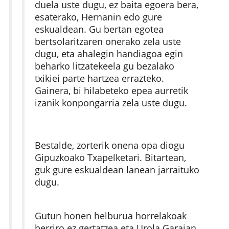
duela uste dugu, ez baita egoera bera,
esaterako, Hernanin edo gure
eskualdean. Gu bertan egotea
bertsolaritzaren onerako zela uste
dugu, eta ahalegin handiagoa egin
beharko litzatekeela gu bezalako
txikiei parte hartzea errazteko.
Gainera, bi hilabeteko epea aurretik
izanik konpongarria zela uste dugu.
Bestalde, zorterik onena opa diogu
Gipuzkoako Txapelketari. Bitartean,
guk gure eskualdean lanean jarraituko
dugu.
Gutun honen helburua horrelakoak
berriro ez gertatzea eta Urola Garaian