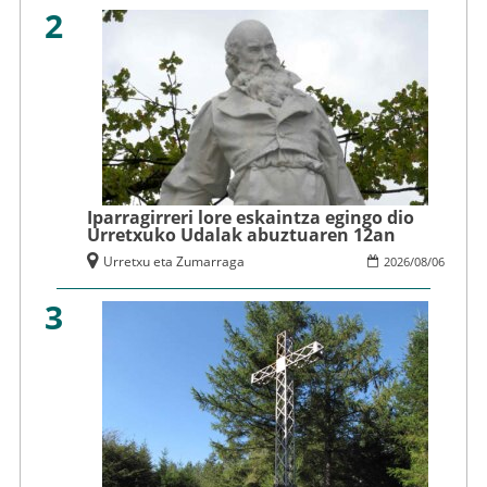
2
Iparragirreri lore eskaintza egingo dio
Urretxuko Udalak abuztuaren 12an
Urretxu eta Zumarraga
2026
/
08
/
06
3