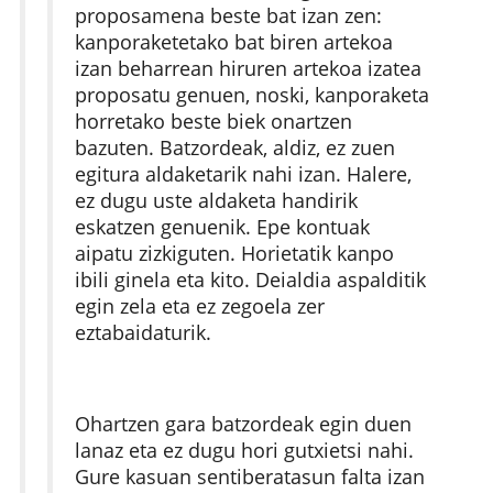
proposamena beste bat izan zen:
kanporaketetako bat biren artekoa
izan beharrean hiruren artekoa izatea
proposatu genuen, noski, kanporaketa
horretako beste biek onartzen
bazuten. Batzordeak, aldiz, ez zuen
egitura aldaketarik nahi izan. Halere,
ez dugu uste aldaketa handirik
eskatzen genuenik. Epe kontuak
aipatu zizkiguten. Horietatik kanpo
ibili ginela eta kito. Deialdia aspalditik
egin zela eta ez zegoela zer
eztabaidaturik.
Ohartzen gara batzordeak egin duen
lanaz eta ez dugu hori gutxietsi nahi.
Gure kasuan sentiberatasun falta izan