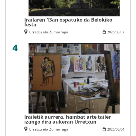
Irailaren 13an ospatuko da Belokiko
festa
Urretxu eta Zumarraga
2026
/
08
/
07
4
Irailetik aurrera, hainbat arte tailer
izango dira aukeran Urretxun
Urretxu eta Zumarraga
2026
/
08
/
04