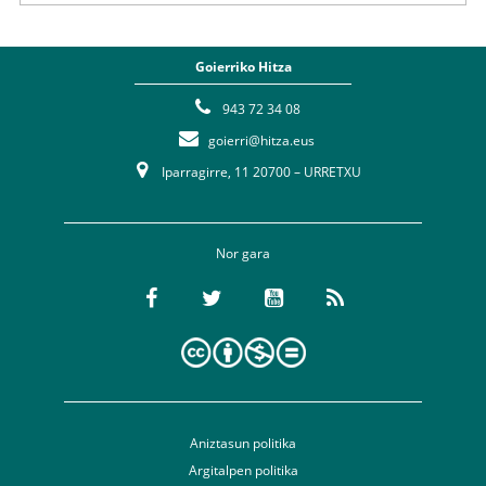
Goierriko Hitza
943 72 34 08
goierri@hitza.eus
Iparragirre, 11 20700 – URRETXU
Nor gara
Aniztasun politika
Argitalpen politika