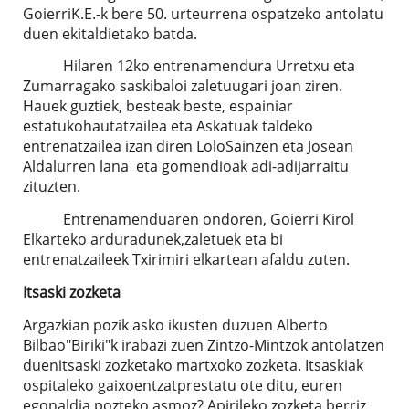
GoierriK.E.-k bere 50. urteurrena ospatzeko antolatu
duen ekitaldietako batda.
Hilaren 12ko entrenamendura Urretxu eta
Zumarragako saskibaloi zaletuugari joan ziren.
Hauek guztiek, besteak beste, espainiar
estatukohautatzailea eta Askatuak taldeko
entrenatzailea izan diren LoloSainzen eta Josean
Aldalurren lana eta gomendioak adi-adijarraitu
zituzten.
Entrenamenduaren ondoren, Goierri Kirol
Elkarteko arduradunek,zaletuek eta bi
entrenatzaileek Txirimiri elkartean afaldu zuten.
Itsaski zozketa
Argazkian pozik asko ikusten duzuen Alberto
Bilbao"Biriki"k irabazi zuen Zintzo-Mintzok antolatzen
duenitsaski zozketako martxoko zozketa. Itsaskiak
ospitaleko gaixoentzatprestatu ote ditu, euren
egonaldia pozteko asmoz? Apirileko zozketa,berriz,