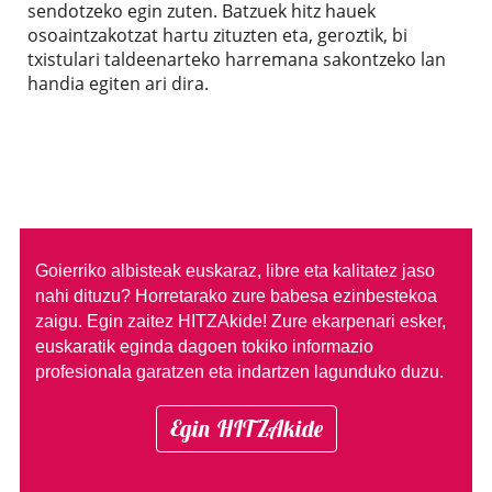
sendotzeko egin zuten. Batzuek hitz hauek
osoaintzakotzat hartu zituzten eta, geroztik, bi
txistulari taldeenarteko harremana sakontzeko lan
handia egiten ari dira.
Goierriko albisteak euskaraz, libre eta kalitatez jaso
nahi dituzu?
Horretarako zure babesa ezinbestekoa
zaigu. Egin zaitez HITZAkide!
Zure ekarpenari esker,
euskaratik eginda dagoen tokiko informazio
profesionala garatzen eta indartzen lagunduko duzu.
Egin HITZAkide