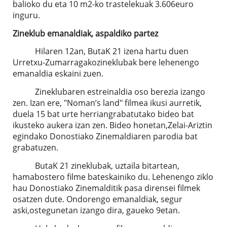
balioko du eta 10 m2-ko trastelekuak 3.606euro
inguru.
Zineklub emanaldiak, aspaldiko partez
Hilaren 12an, ButaK 21 izena hartu duen
Urretxu-Zumarragakozineklubak bere lehenengo
emanaldia eskaini zuen.
Zineklubaren estreinaldia oso berezia izango
zen. Izan ere, "Noman’s land" filmea ikusi aurretik,
duela 15 bat urte herriangrabatutako bideo bat
ikusteko aukera izan zen. Bideo honetan,Zelai-Ariztin
egindako Donostiako Zinemaldiaren parodia bat
grabatuzen.
ButaK 21 zineklubak, uztaila bitartean,
hamabostero filme bateskainiko du. Lehenengo ziklo
hau Donostiako Zinemalditik pasa dirensei filmek
osatzen dute. Ondorengo emanaldiak, segur
aski,ostegunetan izango dira, gaueko 9etan.