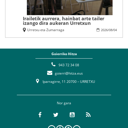
Irailetik aurrera, hainbat arte tailer
izango dira aukeran Urretxun
Urretxu eta Zumarraga
2026
/
08
/
04
Goierriko Hitza
943 72 34 08
goierri@hitza.eus
Iparragirre, 11 20700 – URRETXU
Nor gara