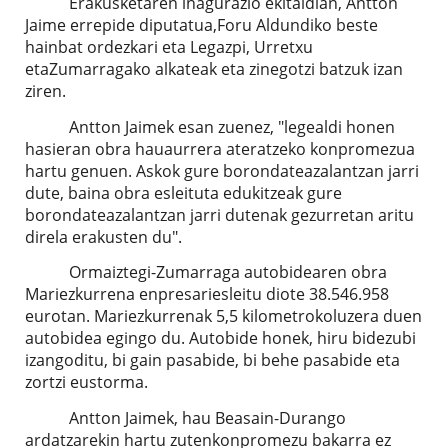
Erakusketaren inagurazio ekitaldian, Antton
Jaime errepide diputatua,Foru Aldundiko beste
hainbat ordezkari eta Legazpi, Urretxu
etaZumarragako alkateak eta zinegotzi batzuk izan
ziren.
Antton Jaimek esan zuenez, "legealdi honen
hasieran obra hauaurrera ateratzeko konpromezua
hartu genuen. Askok gure borondateazalantzan jarri
dute, baina obra esleituta edukitzeak gure
borondateazalantzan jarri dutenak gezurretan aritu
direla erakusten du".
Ormaiztegi-Zumarraga autobidearen obra
Mariezkurrena enpresariesleitu diote 38.546.958
eurotan. Mariezkurrenak 5,5 kilometrokoluzera duen
autobidea egingo du. Autobide honek, hiru bidezubi
izangoditu, bi gain pasabide, bi behe pasabide eta
zortzi eustorma.
Antton Jaimek, hau Beasain-Durango
ardatzarekin hartu zutenkonpromezu bakarra ez