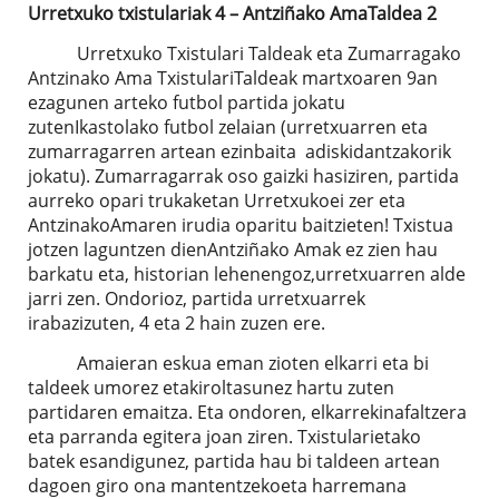
Urretxuko txistulariak 4 – Antziñako AmaTaldea 2
Urretxuko Txistulari Taldeak eta Zumarragako
Antzinako Ama TxistulariTaldeak martxoaren 9an
ezagunen arteko futbol partida jokatu
zutenIkastolako futbol zelaian (urretxuarren eta
zumarragarren artean ezinbaita adiskidantzakorik
jokatu). Zumarragarrak oso gaizki hasiziren, partida
aurreko opari trukaketan Urretxukoei zer eta
AntzinakoAmaren irudia oparitu baitzieten! Txistua
jotzen laguntzen dienAntziñako Amak ez zien hau
barkatu eta, historian lehenengoz,urretxuarren alde
jarri zen. Ondorioz, partida urretxuarrek
irabazizuten, 4 eta 2 hain zuzen ere.
Amaieran eskua eman zioten elkarri eta bi
taldeek umorez etakiroltasunez hartu zuten
partidaren emaitza. Eta ondoren, elkarrekinafaltzera
eta parranda egitera joan ziren. Txistularietako
batek esandigunez, partida hau bi taldeen artean
dagoen giro ona mantentzekoeta harremana