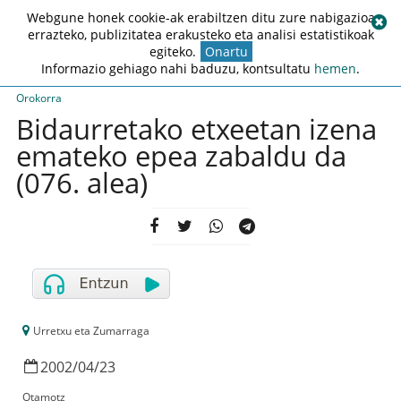
Webgune honek cookie-ak erabiltzen ditu zure nabigazioa
errazteko, publizitatea erakusteko eta analisi estatistikoak
egiteko.
Onartu
Informazio gehiago nahi baduzu, kontsultatu
hemen
.
Orokorra
Bidaurretako etxeetan izena
emateko epea zabaldu da
(076. alea)
Urretxu eta Zumarraga
2002
/
04
/
23
Otamotz