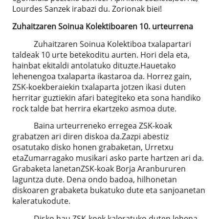
Lourdes Sanzek irabazi du. Zorionak biei!
Zuhaitzaren Soinua Kolektiboaren 10. urteurrena
Zuhaitzaren Soinua Kolektiboa txalapartari
taldeak 10 urte betekoditu aurten. Hori dela eta,
hainbat ekitaldi antolatuko dituzte.Hauetako
lehenengoa txalaparta ikastaroa da. Horrez gain,
ZSK-koekberaiekin txalaparta jotzen ikasi duten
herritar guztiekin afari bategiteko eta sona handiko
rock talde bat herrira ekartzeko asmoa dute.
Baina urteurreneko erregea ZSK-koak
grabatzen ari diren diskoa da.Zazpi abestiz
osatutako disko honen grabaketan, Urretxu
etaZumarragako musikari asko parte hartzen ari da.
Grabaketa lanetanZSK-koak Borja Aranbururen
laguntza dute. Dena ondo badoa, hilhonetan
diskoaren grabaketa bukatuko dute eta sanjoanetan
kaleratukodute.
Disko hau ZSK-koek kaleratuko duten lehena