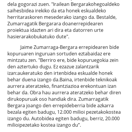
dela gogorazi zuen. "Irailean Bergarakohegoaldeko
saihesbidea irekiko da eta honek eskualdeko
herritaraskoren mesederako izango da. Bestalde,
Zumarragatik Bergarara doanerrepidearen
proiektua idazten ari dira eta datorren urte
hasierarakobukatuko dute".
Jaime Zumarraga-Bergara errepidearen bide
kopuruaren inguruan sortuden eztabaidaz ere
mintzatu zen. "Berriro ere, bide kopuruegokia zein
den aztertuko dugu. Ez ezazue zalantzarik
izan:aukeratuko den irtenbidea eskualde honek
behar duena izango da.Baina, irtenbide teknikoak
aurrera ateratzeko, finantziazioa erekontuan izan
behar da. Obra hau aurrera ateratzeko behar diren
dirukopuruak oso handiak dira. Zumarragatik
Bergara joango den errepideberria bide azkarra
bezala egiten badugu, 12.000 milioi pezetakokostea
izango du. Autobidea egiten badugu, berriz, 20.000
milioipezetako kostea izango du”.