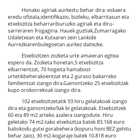
Honako agiriak aurkeztu behar dira: eskaera
eredu ofiziala,identifikazio, bizileku, elbarritasun eta
etxebizitza beharrariburuzko agiriak eta diru-
sarreraren frogagiria. Hauek guztiak,Zumarragako
Udaletxean eta Kutxaren zein Lankide
Aurrezkiarenbulegoetan aurkez daitezke.
Etxebizitzen zozketa urte amaieran egitea
espero da. Zozketa honetan,5 etxebizitza
elbarrientzat, 70 hogeita hamabost
urtetikbeherakoentzat eta 2 guraso bakarreko
familientzat izango dira.Gainontzeko 25 etxebizitzak
kupo orokorrekoak izango dira.
102 etxebizitzetatik 93 hiru gelatakoak izango
dira eta gainontzeko9ak bi gelatakoak. Etxebizitzek
60 eta 89 m2 arteko azalera izangodute. Hiru
geletako 74 m2-tako etxebizitza batek 83.168 euro
baliokodu gutxi gorabehera (kopuru honi BEZ gehitu
behar zaio). 30 m2-kogaraje batek 10.818 euro