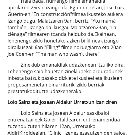
Hala bada, hurrengo filme emanaldia
apirilaren 25ean izango da. Egunhorretan, Jose Luis
Guerín-en "En construcción"filmea ikusteko aukera
izango dugu. Maiatzaren 9an, berriz, "Ytu mamá
también" izango da ikusgai. Maiatzaren23an, "La
ciénaga" filmearen txanda helduko da.Ekainean,
lehenengo ziklo honetako azken bi filmeak izango
diraikusgai: 6an "Elling" filme noruegiarra eta 20an
JoelCoen-en "The man who wasn’t there".
Zineklub emanaldiak udazkenean itzuliko dira.
Lehenengo saio hauetan,zineklubeko arduradunek
inkesta batzuk pasako dizkiete ikusleei eta,ikusleen
proposamenetan oinarriturik, ziklo berriak
prestatukodituzte udazkenerako.
Lolo Sainz eta Josean Aldalur Urretxun izan ziren
Lolo Sainz eta Josean Aldalur saskibaloi
entrenatzaileek Goierritaldearen entrenamendua
zuzendu zuten hilaren 12an, Urretxuko
AldiriKiroldegian. "Clinic" izenez ezagutzen den saioa,