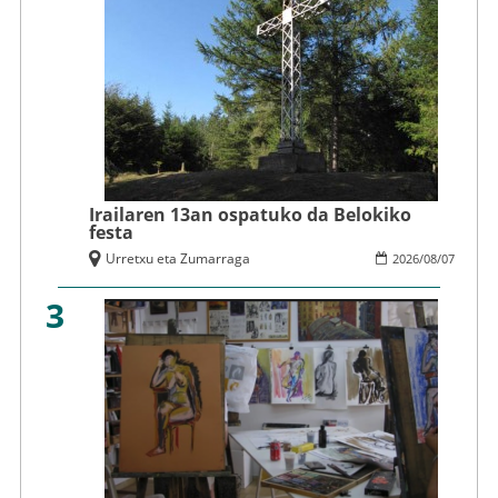
Irailaren 13an ospatuko da Belokiko
festa
Urretxu eta Zumarraga
2026
/
08
/
07
3