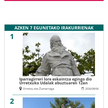
AZKEN 7 EGUNETAKO IRAKURRIENAK
1
Iparragirreri lore eskaintza egingo dio
Urretxuko Udalak abuztuaren 12an
Urretxu eta Zumarraga
2026
/
08
/
06
2