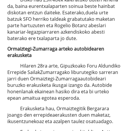
da, baina eurentxalaparten soinua beste hainbat
diskotan entzun daiteke. Esaterako,duela urte
batzuk SFO herriko taldeak grabatutako maketan
parte hartuzuten eta Rogelio Botanz abeslari
kanariar-legazpiarraren azkendiskoko abesti
baterako ere txalaparta jo dute.
Ormaiztegi-Zumarraga arteko autobidearen
erakusketa
Hilaren 28ra arte, Gipuzkoako Foru Aldundiko
Errepide SailakZumarragako liburutegiko sarreran
jarri duen Ormaiztegi-Zumarragaautobideari
buruzko erakusketa ikusgai izango da. Autobide
honenlanak ekainean hasiko dira eta bi urteko
epean amaitua egotea esperoda.
Erakusketa hau, Ormaiztegitik Bergarara
joango den errepideaerakusten duen maketaz,
ikusentzunekoaz eta azalpen taulez osatuadago.