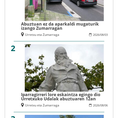
Abuztuan ez da aparkaldi mugaturik
izango Zumarragan
Urretxu eta Zumarraga
2026
/
08
/
03
2
Iparragirreri lore eskaintza egingo dio
Urretxuko Udalak abuztuaren 12an
Urretxu eta Zumarraga
2026
/
08
/
06