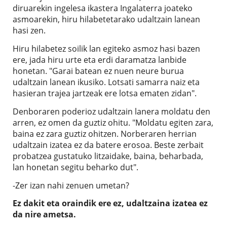
diruarekin ingelesa ikastera Ingalaterra joateko
asmoarekin, hiru hilabetetarako udaltzain lanean
hasi zen.
Hiru hilabetez soilik lan egiteko asmoz hasi bazen
ere, jada hiru urte eta erdi daramatza lanbide
honetan. "Garai batean ez nuen neure burua
udaltzain lanean ikusiko. Lotsati samarra naiz eta
hasieran trajea jartzeak ere lotsa ematen zidan".
Denboraren poderioz udaltzain lanera moldatu den
arren, ez omen da guztiz ohitu. "Moldatu egiten zara,
baina ez zara guztiz ohitzen. Norberaren herrian
udaltzain izatea ez da batere erosoa. Beste zerbait
probatzea gustatuko litzaidake, baina, beharbada,
lan honetan segitu beharko dut".
-Zer izan nahi zenuen umetan?
Ez dakit eta oraindik ere ez, udaltzaina izatea ez
da nire ametsa.