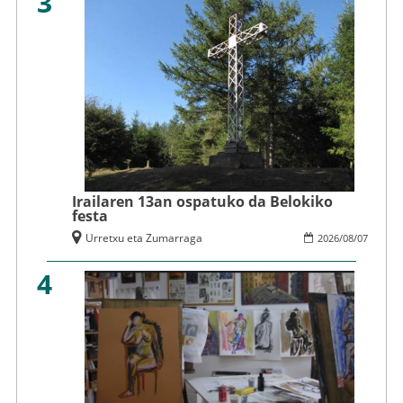
3
Irailaren 13an ospatuko da Belokiko
festa
Urretxu eta Zumarraga
2026
/
08
/
07
4