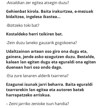
-Aisialdian zer egitea atsegin duzu?
Gehienbat kirola. Baita irakurtzea, e-mezuak
bidaltzea, ingelesa ikastea…
-Bizitzeko toki bat?
Kostaldeko herri txikiren bat.
-Zein duzu laneko gauzarik gogokoena?
Udaltzainon artean oso giro ona dugu eta,
gainera, jende asko ezagutzen duzu. Bestalde,
kalean lan egiten dugu eta eguraldi ona egiten
duenean hori oso ondo dago.
-Eta zure lanaren alderik txarrena?
Ezagunei isunak jarri beharra. Baita eguraldi
txarrarekin lan egitea eta autoren batek
harrapatzeko arriskua.
– Zeini jarriko zenioke isun handia?