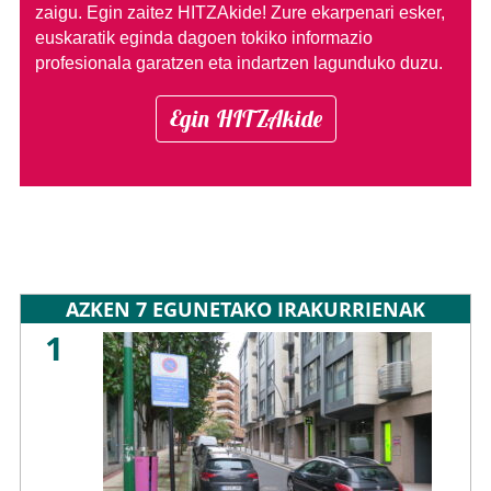
zaigu. Egin zaitez HITZAkide!
Zure ekarpenari esker,
euskaratik eginda dagoen tokiko informazio
profesionala garatzen eta indartzen lagunduko duzu.
Egin HITZAkide
AZKEN 7 EGUNETAKO IRAKURRIENAK
1