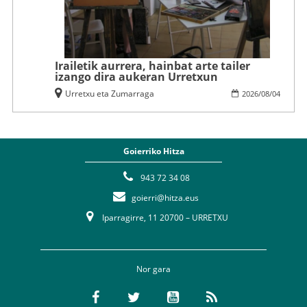
Irailetik aurrera, hainbat arte tailer
izango dira aukeran Urretxun
Urretxu eta Zumarraga
2026
/
08
/
04
Goierriko Hitza
943 72 34 08
goierri@hitza.eus
Iparragirre, 11 20700 – URRETXU
Nor gara