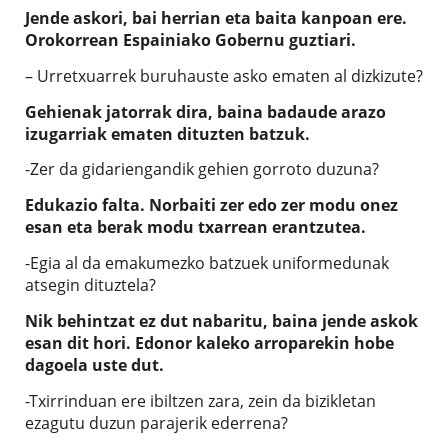
Jende askori, bai herrian eta baita kanpoan ere.
Orokorrean Espainiako Gobernu guztiari.
– Urretxuarrek buruhauste asko ematen al dizkizute?
Gehienak jatorrak dira, baina badaude arazo
izugarriak ematen dituzten batzuk.
-Zer da gidariengandik gehien gorroto duzuna?
Edukazio falta. Norbaiti zer edo zer modu onez
esan eta berak modu txarrean erantzutea.
-Egia al da emakumezko batzuek uniformedunak
atsegin dituztela?
Nik behintzat ez dut nabaritu, baina jende askok
esan dit hori. Edonor kaleko arroparekin hobe
dagoela uste dut.
-Txirrinduan ere ibiltzen zara, zein da bizikletan
ezagutu duzun parajerik ederrena?