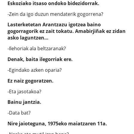
Eskoziako itsaso ondoko bidezidorrak.
-Zein da igo duzun mendaterik gogorrena?
Lasterketetan Arantzazu igotzea baino
gogorragorik ez zait tokatu. Amabirjiñak ez zidan
asko laguntzen…
-Ilehoriak ala beltzaranak?
Denak, baita ilegorriak ere.
-Egindako azken oparia?
Ez naiz gogoratzen.
-Eta jasotakoa?
Bainu jantzia.
-Data bat?
Nire jaioteguna, 1975eko maiatzaren 11a.