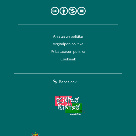
Aniztasun politika
Argitalpen politika
Pribatutasun politika
Cookieak
Babesleak: