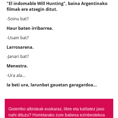
"El indomable Will Hunting", baina Argentinako
filmak ere atsegin ditut.
-Soinu bat?
Haur baten irribarrea.
-Usain bat?
Larrosarena.
-Janari bat?
Menestra.
-Ura ala…
Ia beti ura, larunbat gauetan garagardoa…
Goierriko albisteak euskaraz, libre eta kalitatez jaso
nahi dituzu?
Horretarako zure babesa ezinbestekoa