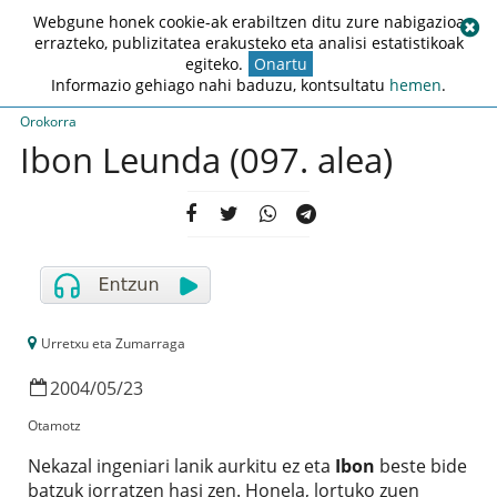
Webgune honek cookie-ak erabiltzen ditu zure nabigazioa
errazteko, publizitatea erakusteko eta analisi estatistikoak
egiteko.
Onartu
Informazio gehiago nahi baduzu, kontsultatu
hemen
.
Orokorra
Ibon Leunda (097. alea)
Urretxu eta Zumarraga
2004
/
05
/
23
Otamotz
Nekazal ingeniari lanik aurkitu ez eta
Ibon
beste bide
batzuk jorratzen hasi zen. Honela, lortuko zuen