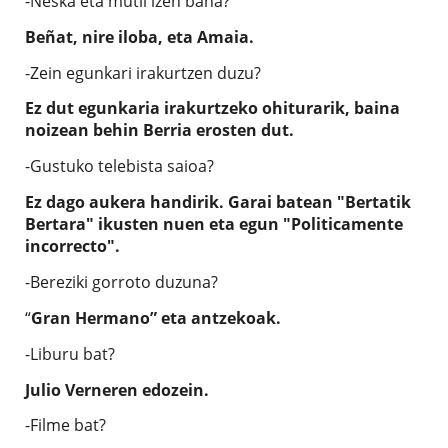
-Neska eta mutil izen bana?
Beñat, nire iloba, eta Amaia.
-Zein egunkari irakurtzen duzu?
Ez dut egunkaria irakurtzeko ohiturarik, baina
noizean behin Berria erosten dut.
-Gustuko telebista saioa?
Ez dago aukera handirik. Garai batean "Bertatik
Bertara" ikusten nuen eta egun "Politicamente
incorrecto".
-Bereziki gorroto duzuna?
“
Gran Hermano” eta antzekoak.
-Liburu bat?
Julio Verneren edozein.
-Filme bat?