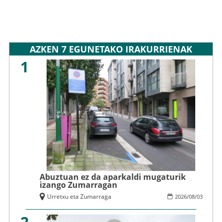
AZKEN 7 EGUNETAKO IRAKURRIENAK
1
Abuztuan ez da aparkaldi mugaturik
izango Zumarragan
Urretxu eta Zumarraga
2026
/
08
/
03
2