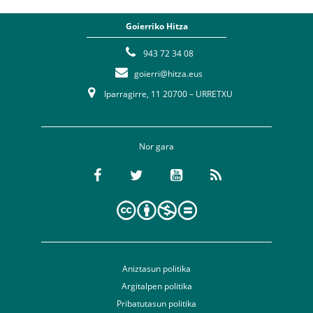
Goierriko Hitza
943 72 34 08
goierri@hitza.eus
Iparragirre, 11 20700 – URRETXU
Nor gara
Aniztasun politika
Argitalpen politika
Pribatutasun politika