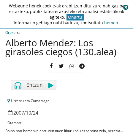
Webgune honek cookie-ak erabiltzen ditu zure nabigazioa
errazteko, publizitatea erakusteko eta analisi estatistikoak
egiteko.
Onartu
Informazio gehiago nahi baduzu, kontsultatu
hemen
.
Orokorra
Alberto Mendez: Los
girasoles ciegos (130.alea)
Urretxu eta Zumarraga
2007
/
10
/
24
Otamotz
Baina han-hemenka entzuten nuen liburu hau ezberdina zela, berezia…