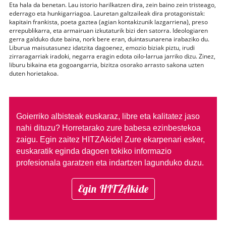
Eta hala da benetan. Lau istorio harilkatzen dira, zein baino zein tristeago,
ederrago eta hunkigarriagoa. Lauretan galtzaileak dira protagonistak:
kapitain frankista, poeta gaztea (agian kontakizunik lazgarriena), preso
errepublikarra, eta armairuan izkutaturik bizi den satorra. Ideologiaren
gerra galduko dute baina, nork bere eran, duintasunarena irabaziko du.
Liburua maisutasunez idatzita dagoenez, emozio biziak piztu, irudi
zirraragarriak iradoki, negarra eragin edota oilo-larrua jarriko dizu. Zinez,
liburu bikaina eta gogoangarria, bizitza osorako arrasto sakona uzten
duten horietakoa.
Goierriko albisteak euskaraz, libre eta kalitatez jaso
nahi dituzu?
Horretarako zure babesa ezinbestekoa
zaigu. Egin zaitez HITZAkide!
Zure ekarpenari esker,
euskaratik eginda dagoen tokiko informazio
profesionala garatzen eta indartzen lagunduko duzu.
Egin HITZAkide