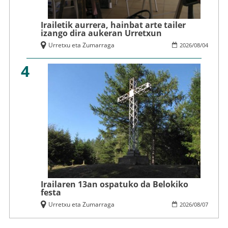
Irailetik aurrera, hainbat arte tailer
izango dira aukeran Urretxun
Urretxu eta Zumarraga
2026
/
08
/
04
4
Irailaren 13an ospatuko da Belokiko
festa
Urretxu eta Zumarraga
2026
/
08
/
07