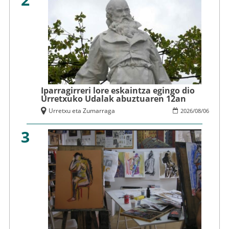
Iparragirreri lore eskaintza egingo dio
Urretxuko Udalak abuztuaren 12an
Urretxu eta Zumarraga
2026
/
08
/
06
3