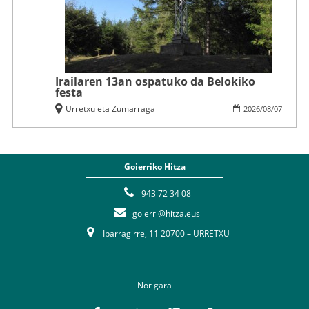
Irailaren 13an ospatuko da Belokiko
festa
Urretxu eta Zumarraga
2026
/
08
/
07
Goierriko Hitza
943 72 34 08
goierri@hitza.eus
Iparragirre, 11 20700 – URRETXU
Nor gara