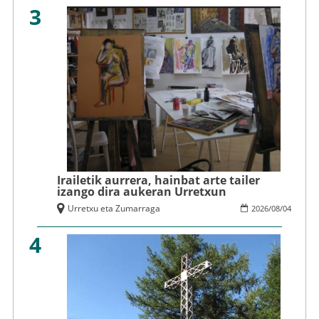
3
Irailetik aurrera, hainbat arte tailer
izango dira aukeran Urretxun
Urretxu eta Zumarraga
2026
/
08
/
04
4