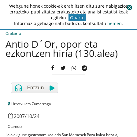
Webgune honek cookie-ak erabiltzen ditu zure nabigazioa
errazteko, publizitatea erakusteko eta analisi estatistikoak
egiteko.
Onartu
Informazio gehiago nahi baduzu, kontsultatu
hemen
.
Orokorra
Antio D´Or, opor eta
ezkontzen hiria (130.alea)
Urretxu eta Zumarraga
2007
/
10
/
24
Otamotz
Loiolak gune gastronomikoa edo San Mamesek Poza kalea bezala,