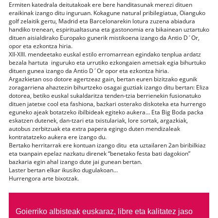
Ermiten katedrala deitutakoak ere bere handitasunak merezi dituen
eraikinak izango ditu inguruan. Kokagune natural pribilegiatua, Oianguko
golf zelaitik gertu, Madrid eta Barcelonarekin lotura zuzena abiadura
handiko trenean, espiritualtasuna eta gastonomia era bikainean uztartuko
dituen aisialdirako Europako gunerik mistikoena izango da Antio D´Or,
opor eta ezkontza hiria.
XII-XIII. mendeetako euskal estilo erromarrean egindako tenplua ardatz
bezala hartuta inguruko eta urrutiko ezkongaien ametsak egia bihurtuko
dituen gunea izango da Antio D´Or opor eta ezkontza hiria.
Argazkietan oso dotore agertzeaz gain, bertan euren bizitzako egunik
zoragarriena ahaztezin bihurtzeko osagai guztiak izango ditu bertan: Eliza
dotorea, betiko euskal sukaldaritza tenden-tzia berrienekin fusionatuko
dituen jatetxe cool eta fashiona, bazkari osterako diskoteka eta hurrengo
eguneko ajeak botatzeko ibilbideak egiteko aukera… Eta Big Boda packa
eskatzen dutenek, dan-tzari eta txistulariak, lore sortak, argazkiak,
autobus zerbitzuak eta extra papera egingo duten mendizaleak
kontratatzeko aukera ere izango du.
Bertako herritarrak ere kontuan izango ditu eta uztailaren 2an biribilkiaz
eta txanpain epelaz nazkatu direnek “benetako festa bati dagokion”
bazkaria egin ahal izango dute jai gunean bertan.
Laster bertan elkar ikusiko dugulakoan…
Hurrengora arte bixotzak.
Goierriko albisteak euskaraz, libre eta kalitatez jaso