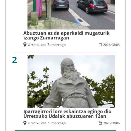
Abuztuan ez da aparkaldi mugaturik
izango Zumarragan
Urretxu eta Zumarraga
2026
/
08
/
03
2
Iparragirreri lore eskaintza egingo dio
Urretxuko Udalak abuztuaren 12an
Urretxu eta Zumarraga
2026
/
08
/
06