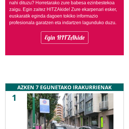
nahi dituzu?
Horretarako zure babesa ezinbestekoa
zaigu. Egin zaitez HITZAkide!
Zure ekarpenari esker,
euskaratik eginda dagoen tokiko informazio
profesionala garatzen eta indartzen lagunduko duzu.
Egin HITZAkide
AZKEN 7 EGUNETAKO IRAKURRIENAK
1