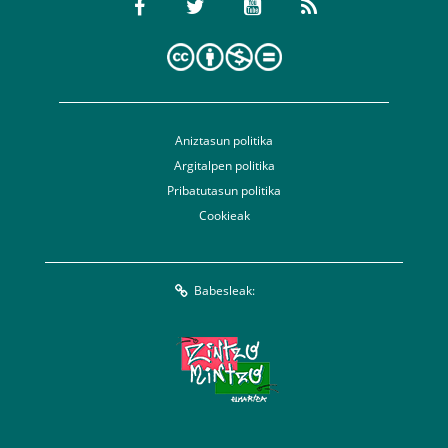
Aniztasun politika
Argitalpen politika
Pribatutasun politika
Cookieak
Babesleak: