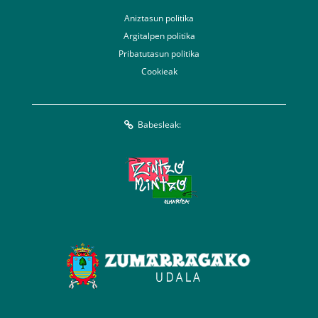
Aniztasun politika
Argitalpen politika
Pribatutasun politika
Cookieak
Babesleak: