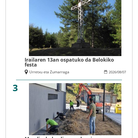
Irailaren 13an ospatuko da Belokiko
festa
Urretxu eta Zumarraga
2026
/
08
/
07
3