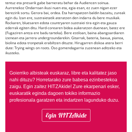
tentuz eta presarik gabe barneratu behar da Audiencen soinua.
Aurrenekoz Ondarroan ikusi nuen eta, egia esan, ez zuen nigan ezer
berezirik sortu. Gerora bai, ordea. Eta harrapatzen baldin bazaitu, zureak
egin du. Izan ere, sustraietatik ateratzen den indarra du bere musikak.
Rockaren, bluesaren edota countryaren sustraiei tira egin eta gauza
ederrak egiten ditu. Hard-corearen bidea aukeratzen duenean, batez ere
(Fugaziren antza ere badu tarteka). Bere estiloan, baina abangoardiaren
izenean eta jarrera undergroundarekin. Gitarrak, bateria, baxua, pianoa,
biolina edota tronpetak erabiltzen dituzte. Hirugarren diskoa atera berri
dute: Trying wings on roots. Oso gomendagarria zuzenean aditzeko eta
ikusteko.
Goierriko albisteak euskaraz, libre eta kalitatez jaso
nahi dituzu?
Horretarako zure babesa ezinbestekoa
zaigu. Egin zaitez HITZAkide!
Zure ekarpenari esker,
euskaratik eginda dagoen tokiko informazio
profesionala garatzen eta indartzen lagunduko duzu.
Egin HITZAkide