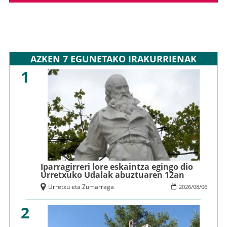
AZKEN 7 EGUNETAKO IRAKURRIENAK
1
Iparragirreri lore eskaintza egingo dio
Urretxuko Udalak abuztuaren 12an
Urretxu eta Zumarraga
2026
/
08
/
06
2