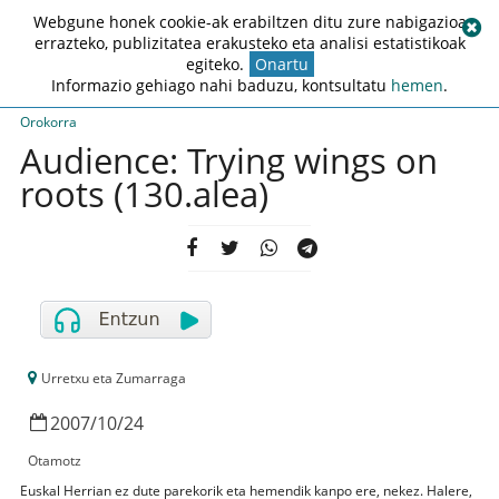
Webgune honek cookie-ak erabiltzen ditu zure nabigazioa
errazteko, publizitatea erakusteko eta analisi estatistikoak
egiteko.
Onartu
Informazio gehiago nahi baduzu, kontsultatu
hemen
.
Orokorra
Audience: Trying wings on
roots (130.alea)
Urretxu eta Zumarraga
2007
/
10
/
24
Otamotz
Euskal Herrian ez dute parekorik eta hemendik kanpo ere, nekez. Halere,