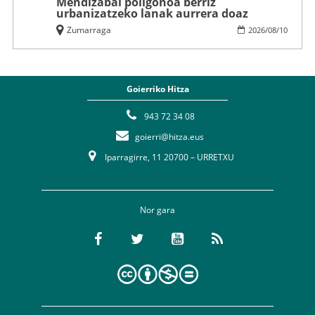
Mendizabal poligonoa berriz
urbanizatzeko lanak aurrera doaz
Zumarraga
2026
/
08
/
10
Goierriko Hitza
943 72 34 08
goierri@hitza.eus
Iparragirre, 11 20700 – URRETXU
Nor gara