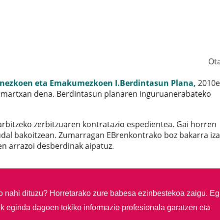
Ot
nezkoen eta Emakumezkoen I.Berdintasun Plana,
2010e
 martxan dena. Berdintasun planaren inguruanerabateko
rbitzeko zerbitzuaren kontratazio espedientea. Gai horren
udal bakoitzean. Zumarragan EBrenkontrako boz bakarra iz
en arrazoi desberdinak aipatuz.
so nahi dituzu?
Horretarako zure babesa ezinbestekoa zaigu. Eg
ik eginda dagoen tokiko informazio profesionala garatzen eta