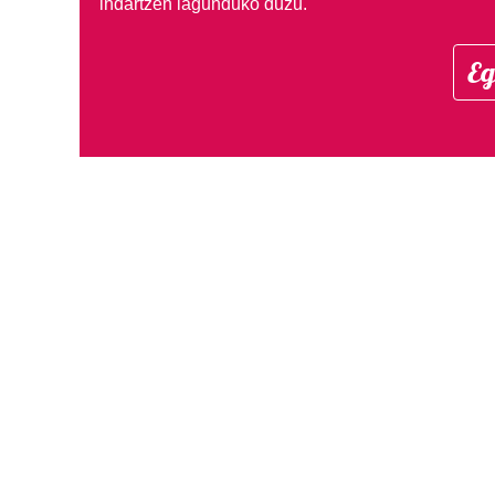
indartzen lagunduko duzu.
Eg