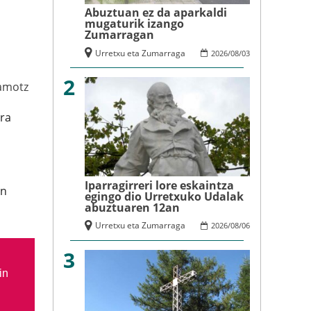
Abuztuan ez da aparkaldi
mugaturik izango
Zumarragan
Urretxu eta Zumarraga
2026
/
08
/
03
2
amotz
ra
Iparragirreri lore eskaintza
an
egingo dio Urretxuko Udalak
abuztuaren 12an
Urretxu eta Zumarraga
2026
/
08
/
06
3
in