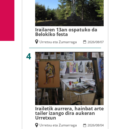
Irailaren 13an ospatuko da
Belokiko festa
Urretxu eta Zumarraga
2026
/
08
/
07
4
Irailetik aurrera, hainbat arte
tailer izango dira aukeran
Urretxun
Urretxu eta Zumarraga
2026
/
08
/
04