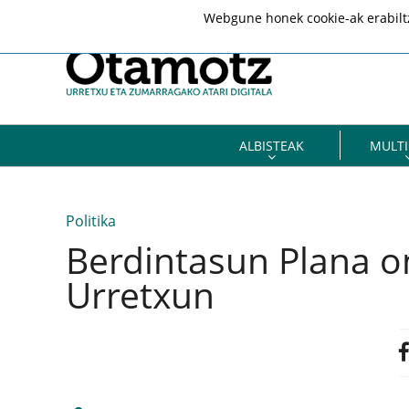
Webgune honek cookie-ak erabiltze
ALBISTEAK
MULTI
Politika
Berdintasun Plana o
Urretxun