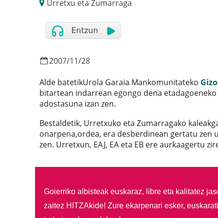
Urretxu eta Zumarraga
2007
/
11
/
28
Alde batetikUrola Garaia Mankomunitateko
Gizo
bitartean indarrean egongo dena etadagoeneko
adostasuna izan zen.
Bestaldetik, Urretxuko eta Zumarragako kaleakga
onarpena,ordea, era desberdinean gertatu zen 
zen. Urretxun, EAJ, EA eta EB ere aurkaagertu zir
Goierriko albisteak euskaraz, libre eta kalitatez ja
zaitez HITZAkide!
Zure ekarpenari esker, euskarat