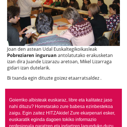
Joan den astean Udal Euskaltegikoikasleak
Pobreziaren inguruan
antolatutako erakusketan
izan dira Juande Lizarazu aretoan, Mikel Lizarraga
gidari izan dutelarik.
Bi txanda egin dituzte goizez etaarratsaldez .
Goierriko albisteak euskaraz, libre eta kalitatez jaso
nahi dituzu?
Horretarako zure babesa ezinbestekoa
zaigu. Egin zaitez HITZAkide!
Zure ekarpenari esker,
euskaratik eginda dagoen tokiko informazio
profesionala garatzen eta indartzen lagunduko duzu.