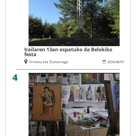
Irailaren 13an ospatuko da Belokiko
festa
Urretxu eta Zumarraga
2026
/
08
/
07
4