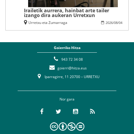
Irailetik aurrera, hainbat arte tailer
izango dira aukeran Urretxun
Urretxu eta Zumarraga
2026
/
08
/
04
Goierriko Hitza
943 72 34 08
goierri@hitza.eus
Iparragirre, 11 20700 – URRETXU
Nor gara