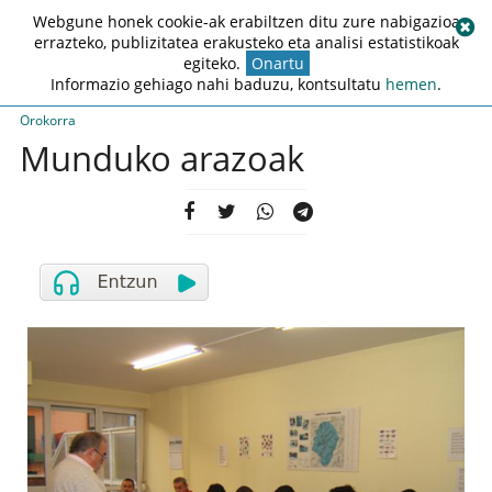
Webgune honek cookie-ak erabiltzen ditu zure nabigazioa
errazteko, publizitatea erakusteko eta analisi estatistikoak
egiteko.
Onartu
Informazio gehiago nahi baduzu, kontsultatu
hemen
.
Orokorra
Munduko arazoak