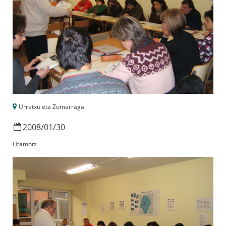
Urretxu eta Zumarraga
2008
/
01
/
30
Otamotz