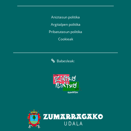
Aniztasun politika
Argitalpen politika
Pribatutasun politika
Cookieak
Babesleak: