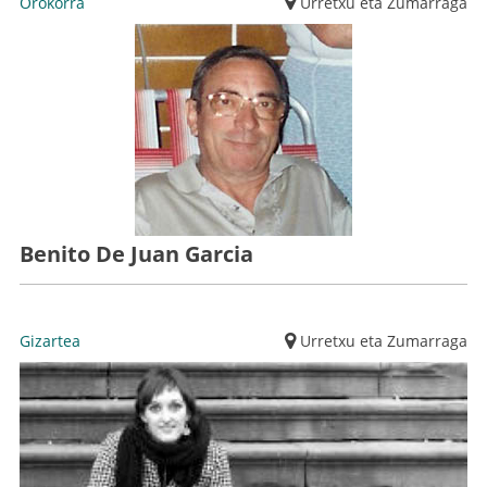
Orokorra
Urretxu eta Zumarraga
Benito De Juan Garcia
Gizartea
Urretxu eta Zumarraga