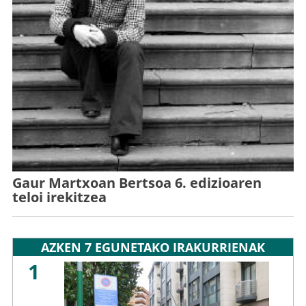
Gaur Martxoan Bertsoa 6. edizioaren
teloi irekitzea
AZKEN 7 EGUNETAKO IRAKURRIENAK
1