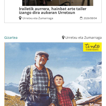
Irailetik aurrera, hainbat arte tailer
izango dira aukeran Urretxun
Urretxu eta Zumarraga
2026
/
08
/
04
Gizartea
Urretxu eta Zumarraga