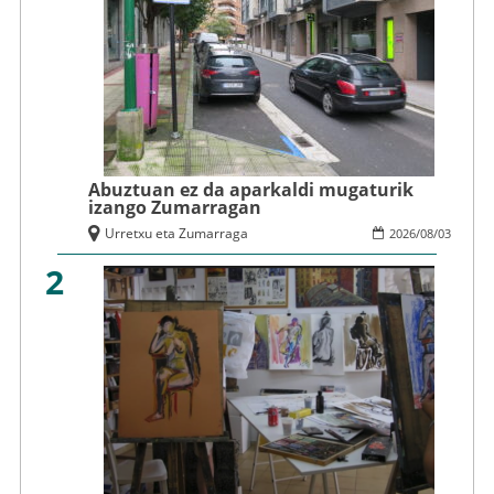
Abuztuan ez da aparkaldi mugaturik
izango Zumarragan
Urretxu eta Zumarraga
2026
/
08
/
03
2