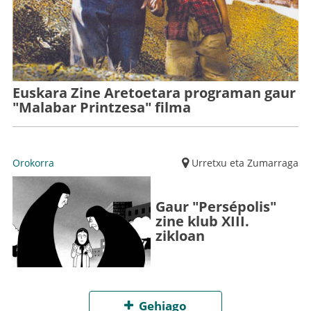
Euskara Zine Aretoetara programan gaur
"Malabar Printzesa" filma
Orokorra
Urretxu eta Zumarraga
Gaur "Persépolis"
zine klub XIII.
zikloan
Gehiago