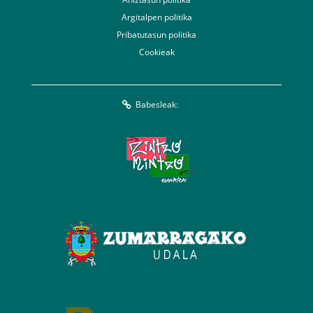
Argitalpen politika
Pribatutasun politika
Cookieak
Babesleak: