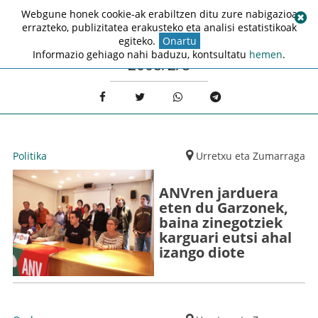
Webgune honek cookie-ak erabiltzen ditu zure nabigazioa
errazteko, publizitatea erakusteko eta analisi estatistikoak
egiteko.
Onartu
Informazio gehiago nahi baduzu, kontsultatu
hemen
.
2008/2/8
Politika
Urretxu eta Zumarraga
ANVren jarduera
eten du Garzonek,
baina zinegotziek
karguari eutsi ahal
izango diote