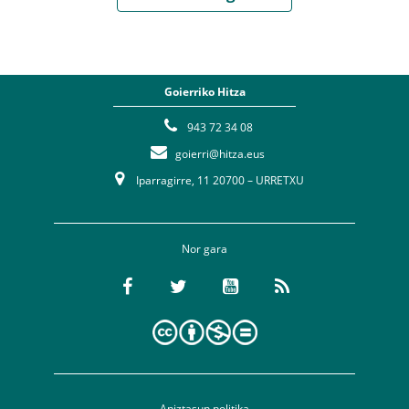
Goierriko Hitza
943 72 34 08
goierri@hitza.eus
Iparragirre, 11 20700 – URRETXU
Nor gara
Aniztasun politika