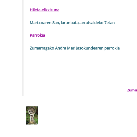
Hileta-elizkizuna
Martxoaren 8an, larunbata, arratsaldeko 7etan
Parrokia
Zumarragako Andra Mari Jasokundearen parrokia
Zumar