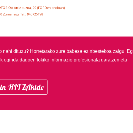
ATORIOA Artiz auzoa, 29 (FORDen ondoan)
0 Zumarraga Tel.: 943725198
so nahi dituzu?
Horretarako zure babesa ezinbestekoa zaigu. Eg
ik eginda dagoen tokiko informazio profesionala garatzen eta
in HITZAkide