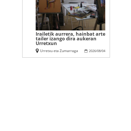
Irailetik aurrera, hainbat arte
tailer izango dira aukeran
Urretxun
Urretxu eta Zumarraga
2026
/
08
/
04