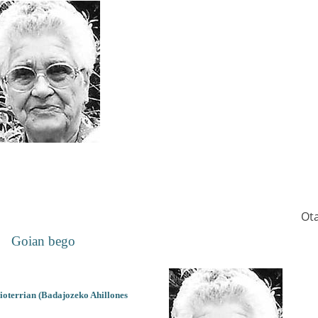
Ot
Goian bego
aioterrian (Badajozeko Ahillones