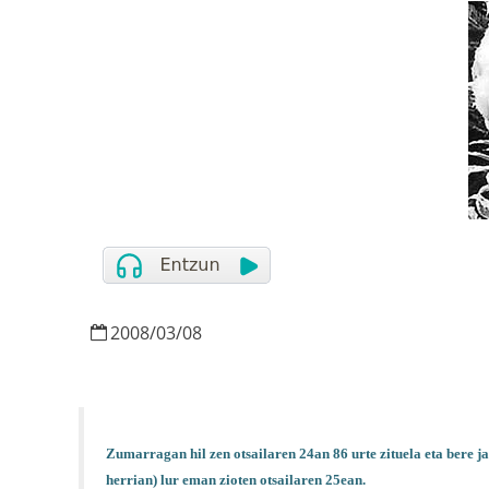
2008
/
03
/
08
Zumarragan hil zen otsailaren 24an 86 urte zituela eta bere j
herrian) lur eman zioten otsailaren 25ean.