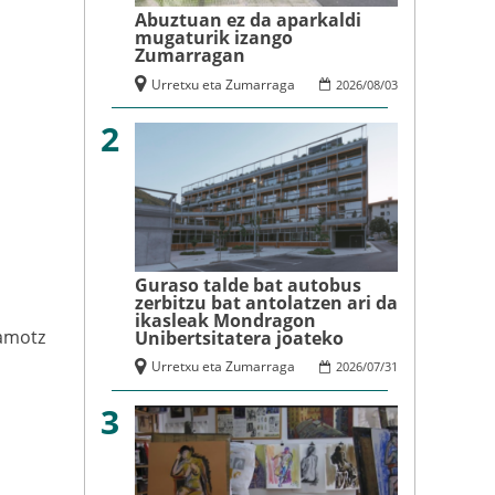
Abuztuan ez da aparkaldi
mugaturik izango
Zumarragan
Urretxu eta Zumarraga
2026
/
08
/
03
2
Guraso talde bat autobus
zerbitzu bat antolatzen ari da
ikasleak Mondragon
amotz
Unibertsitatera joateko
Urretxu eta Zumarraga
2026
/
07
/
31
3