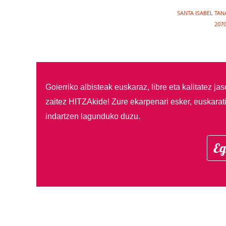
SANTA ISABEL TAN
2070
Goierriko albisteak euskaraz, libre eta kalitatez ja
zaitez HITZAkide!
Zure ekarpenari esker, euskarat
indartzen lagunduko duzu.
Eg