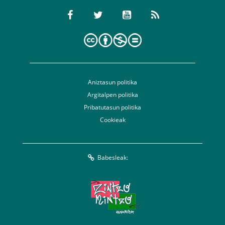
Aniztasun politika
Argitalpen politika
Pribatutasun politika
Cookieak
Babesleak: