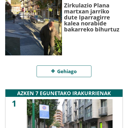
Zirkulazio Plana
martxan jarriko
dute Iparragirre
kalea norabide
bakarreko bihurtuz
Gehiago
AZKEN 7 EGUNETAKO IRAKURRIENAK
1