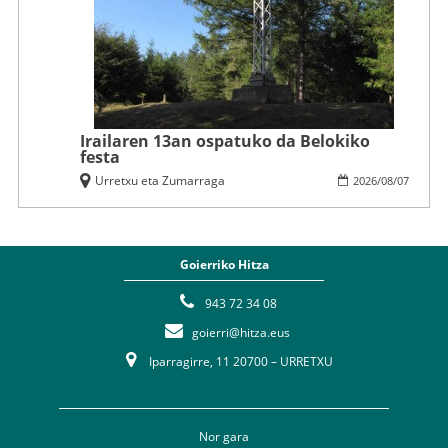
Irailaren 13an ospatuko da Belokiko
festa
Urretxu eta Zumarraga
2026
/
08
/
07
Goierriko Hitza
943 72 34 08
goierri@hitza.eus
Iparragirre, 11 20700 – URRETXU
Nor gara