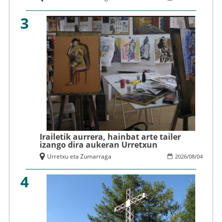
3
Irailetik aurrera, hainbat arte tailer
izango dira aukeran Urretxun
Urretxu eta Zumarraga
2026
/
08
/
04
4