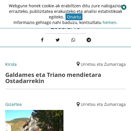
Webgune honek cookie-ak erabiltzen ditu zure nabigazioa
errazteko, publizitatea erakusteko eta analisi estatistikoak
egiteko.
Onartu
Informazio gehiago nahi baduzu, kontsultatu
hemen
.
2008/3/10
Kirola
Urretxu eta Zumarraga
Galdames eta Triano mendietara
Ostadarrekin
Gizartea
Urretxu eta Zumarraga