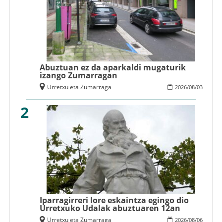
Abuztuan ez da aparkaldi mugaturik
izango Zumarragan
Urretxu eta Zumarraga
2026
/
08
/
03
2
Iparragirreri lore eskaintza egingo dio
Urretxuko Udalak abuztuaren 12an
Urretxu eta Zumarraga
2026
/
08
/
06