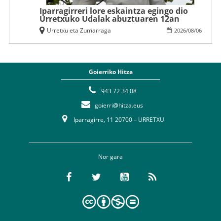
Iparragirreri lore eskaintza egingo dio
Urretxuko Udalak abuztuaren 12an
Urretxu eta Zumarraga
2026
/
08
/
06
Goierriko Hitza
943 72 34 08
goierri@hitza.eus
Iparragirre, 11 20700 – URRETXU
Nor gara