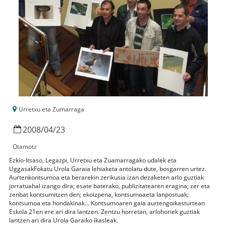
Urretxu eta Zumarraga
2008
/
04
/
23
Otamotz
Ezkio-Itsaso, Legazpi, Urretxu eta Zuamarragako udalek eta
UggasakFokatu Urola Garaia lehiaketa antolatu dute, bosgarren urtez.
Aurtenkontsumoa eta berarekin zerikusia izan dezaketen arlo guztiak
jorratuahal izango dira; esate baterako, publizitatearen eragina; zer eta
zenbat kontsumitzen den; ekoizpena, kontsumoaeta lanpostuak;
kontsumoa eta hondakinak… Kontsumoaren gaia aurtengoikasturtean
Eskola 21en ere ari dira lantzen. Zentzu horretan, arlohoriek guztiak
lantzen ari dira Urola Garaiko ikasleak.