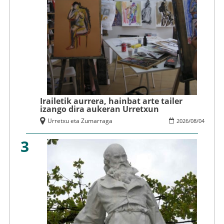
Irailetik aurrera, hainbat arte tailer
izango dira aukeran Urretxun
Urretxu eta Zumarraga
2026
/
08
/
04
3