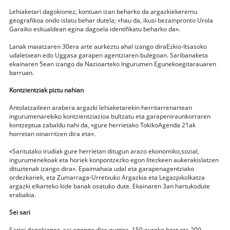
Lehiaketari dagokionez, kontuan izan beharko da argazkiekeremu
geografikoa ondo islatu behar dutela; «hau da, ikusi bezainpronto Urola
Garaiko eskualdean egina dagoela identifikatu beharko da».
Lanak maiatzaren 30era arte aurkeztu ahal izango diraEzkio-Itsasoko
udaletxean edo Uggasa garapen agentziaren bulegoan. Saribanaketa
ekainaren 5ean izango da Nazioarteko Ingurumen Egunekoegitarauaren
barruan.
Kontzientziak piztu nahian
Antolatzaileen arabera argazki lehiaketarekin herritarrenartean
ingurumenarekiko kontzientziazioa bultzatu eta garapeniraunkorraren
kontzeptua zabaldu nahi da, «gure herrietako TokikoAgenda 21ak
horretan oinarritzen dira eta».
«Saritutako irudiak gure herrietan ditugun arazo ekonomiko,sozial,
ingurumenekoak eta horiek konpontzezko egon litezkeen aukerakislatzen
dituztenak izango dira». Epaimahaia udal eta garapenagentziako
ordezkariek, eta Zumarraga-Urretxuko Argazkia eta LegazpikoIkatza
argazki elkarteko kide banak osatuko dute. Ekainaren 3an hartukodute
erabakia.
Sei sari
Sariei dagokienez, sei egongo dira guztira, 150 euroko bost eta 200