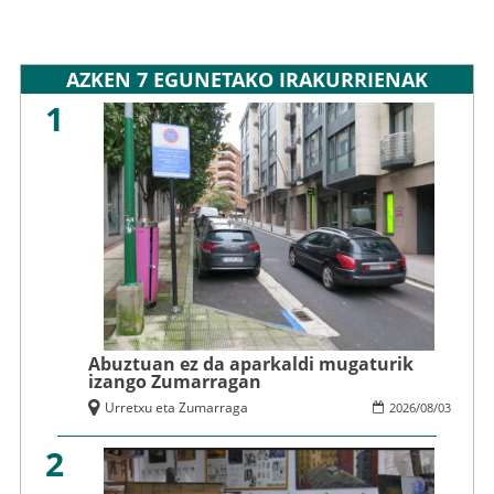
AZKEN 7 EGUNETAKO IRAKURRIENAK
1
Abuztuan ez da aparkaldi mugaturik
izango Zumarragan
Urretxu eta Zumarraga
2026
/
08
/
03
2