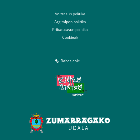
Aniztasun politika
Argitalpen politika
Pribatutasun politika
Cookieak
Babesleak: