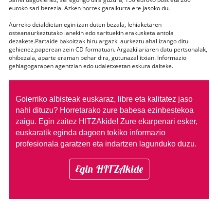
euroko sari berezia. Azken horrek garaikurra ere jasoko du.
Aurreko deialdietan egin izan duten bezala, lehiaketaren
osteanaurkeztutako lanekin edo sarituekin erakusketa antola
dezakete.Partaide bakoitzak hiru argazki aurkeztu ahal izango ditu
gehienez,paperean zein CD formatuan. Argazkilariaren datu pertsonalak,
ohibezala, aparte eraman behar dira, gutunazal itxian. Informazio
gehiagogarapen agentzian edo udaletxeetan eskura daiteke.
Goierriko albisteak euskaraz, libre eta kalitatez jaso
nahi dituzu?
Horretarako zure babesa ezinbestekoa
zaigu. Egin zaitez HITZAkide!
Zure ekarpenari esker,
euskaratik eginda dagoen tokiko informazio
profesionala garatzen eta indartzen lagunduko duzu.
Egin HITZAkide