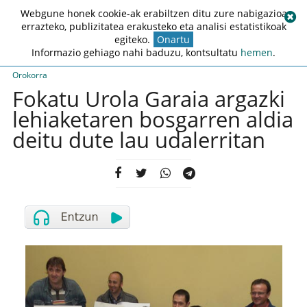
Webgune honek cookie-ak erabiltzen ditu zure nabigazioa
errazteko, publizitatea erakusteko eta analisi estatistikoak
egiteko.
Onartu
Informazio gehiago nahi baduzu, kontsultatu
hemen
.
Orokorra
Fokatu Urola Garaia argazki
lehiaketaren bosgarren aldia
deitu dute lau udalerritan