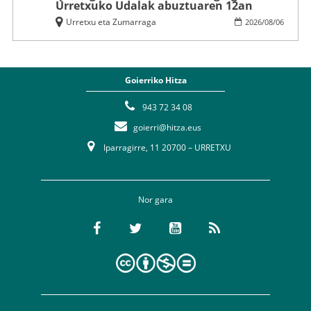
Urretxuko Udalak abuztuaren 12an
Urretxu eta Zumarraga
2026
/
08
/
06
Goierriko Hitza
943 72 34 08
goierri@hitza.eus
Iparragirre, 11 20700 – URRETXU
Nor gara