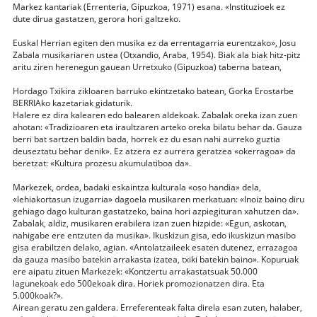
Markez kantariak (Errenteria, Gipuzkoa, 1971) esana. «Instituzioek ez
dute dirua gastatzen, gerora hori galtzeko.
Euskal Herrian egiten den musika ez da errentagarria eurentzako», Josu
Zabala musikariaren ustea (Otxandio, Araba, 1954). Biak ala biak hitz-pitz
aritu ziren herenegun gauean Urretxuko (Gipuzkoa) taberna batean,
Hordago Txikira zikloaren barruko ekintzetako batean, Gorka Erostarbe
BERRIAko kazetariak gidaturik.
Halere ez dira kalearen edo balearen aldekoak. Zabalak oreka izan zuen
ahotan: «Tradizioaren eta iraultzaren arteko oreka bilatu behar da. Gauza
berri bat sartzen baldin bada, horrek ez du esan nahi aurreko guztia
deuseztatu behar denik». Ez atzera ez aurrera geratzea «okerragoa» da
beretzat: «Kultura prozesu akumulatiboa da».
Markezek, ordea, badaki eskaintza kulturala «oso handia» dela,
«lehiakortasun izugarria» dagoela musikaren merkatuan: «Inoiz baino diru
gehiago dago kulturan gastatzeko, baina hori azpiegituran xahutzen da».
Zabalak, aldiz, musikaren erabilera izan zuen hizpide: «Egun, askotan,
nahigabe ere entzuten da musika». Ikuskizun gisa, edo ikuskizun masibo
gisa erabiltzen delako, agian. «Antolatzaileek esaten dutenez, errazagoa
da gauza masibo batekin arrakasta izatea, txiki batekin baino». Kopuruak
ere aipatu zituen Markezek: «Kontzertu arrakastatsuak 50.000
lagunekoak edo 500ekoak dira. Horiek promozionatzen dira. Eta
5.000koak?».
Airean geratu zen galdera. Erreferenteak falta direla esan zuten, halaber,