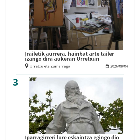
Irailetik aurrera, hainbat arte tailer
izango dira aukeran Urretxun
Urretxu eta Zumarraga
2026
/
08
/
04
3
Iparragirreri lore eskaintza egingo dio