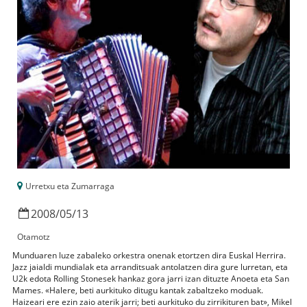
Urretxu eta Zumarraga
2008
/
05
/
13
Otamotz
Munduaren luze zabaleko orkestra onenak etortzen dira Euskal Herrira.
Jazz jaialdi mundialak eta arranditsuak antolatzen dira gure lurretan, eta
U2k edota Rolling Stonesek hankaz gora jarri izan dituzte Anoeta eta San
Mames. «Halere, beti aurkituko ditugu kantak zabaltzeko moduak.
Haizeari ere ezin zaio aterik jarri; beti aurkituko du zirrikituren bat», Mikel