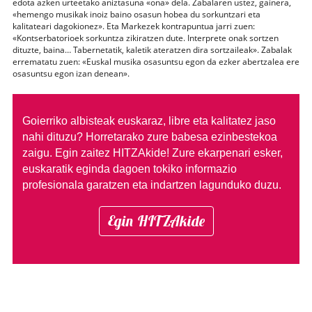
edota azken urteetako aniztasuna «ona» dela. Zabalaren ustez, gainera,
«hemengo musikak inoiz baino osasun hobea du sorkuntzari eta
kalitateari dagokionez». Eta Markezek kontrapuntua jarri zuen:
«Kontserbatorioek sorkuntza zikiratzen dute. Interprete onak sortzen
dituzte, baina… Tabernetatik, kaletik ateratzen dira sortzaileak». Zabalak
errematatu zuen: «Euskal musika osasuntsu egon da ezker abertzalea ere
osasuntsu egon izan denean».
Goierriko albisteak euskaraz, libre eta kalitatez jaso
nahi dituzu?
Horretarako zure babesa ezinbestekoa
zaigu. Egin zaitez HITZAkide!
Zure ekarpenari esker,
euskaratik eginda dagoen tokiko informazio
profesionala garatzen eta indartzen lagunduko duzu.
Egin HITZAkide