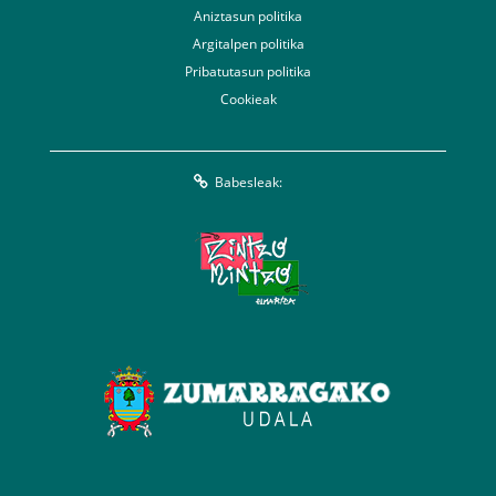
Aniztasun politika
Argitalpen politika
Pribatutasun politika
Cookieak
Babesleak: