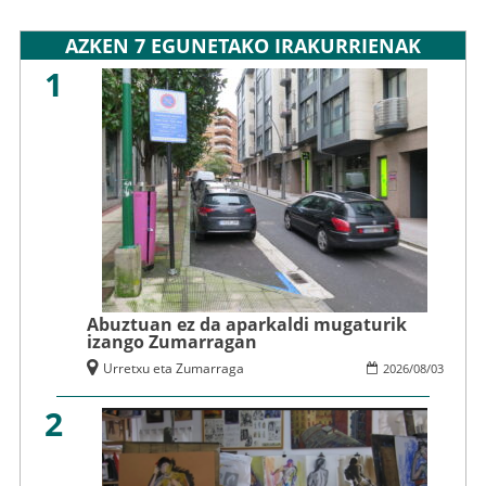
AZKEN 7 EGUNETAKO IRAKURRIENAK
1
Abuztuan ez da aparkaldi mugaturik
izango Zumarragan
Urretxu eta Zumarraga
2026
/
08
/
03
2