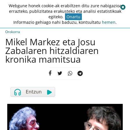
Webgune honek cookie-ak erabiltzen ditu zure nabigazioa
errazteko, publizitatea erakusteko eta analisi estatistikoak
egiteko.
Onartu
Informazio gehiago nahi baduzu, kontsultatu
hemen
.
Orokorra
Mikel Markez eta Josu
Zabalaren hitzaldiaren
kronika mamitsua