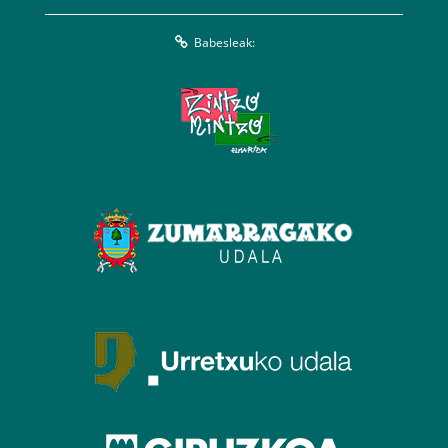
Babesleak: