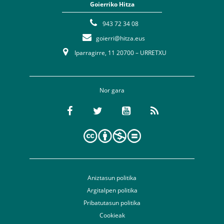
Goierriko Hitza
943 72 34 08
goierri@hitza.eus
Iparragirre, 11 20700 – URRETXU
Nor gara
Aniztasun politika
Argitalpen politika
Pribatutasun politika
Cookieak