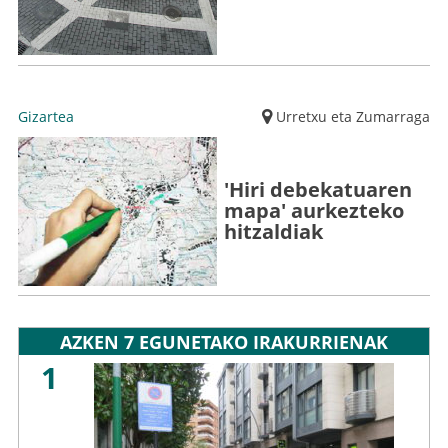
Gizartea
Urretxu eta Zumarraga
'Hiri debekatuaren
mapa' aurkezteko
hitzaldiak
AZKEN 7 EGUNETAKO IRAKURRIENAK
1