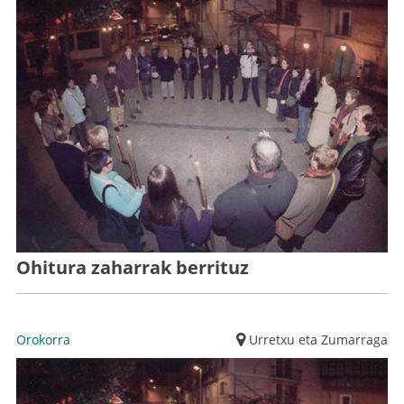
Ohitura zaharrak berrituz
Orokorra
Urretxu eta Zumarraga