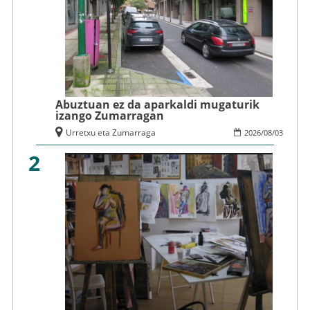
Abuztuan ez da aparkaldi mugaturik
izango Zumarragan
Urretxu eta Zumarraga
2026
/
08
/
03
2