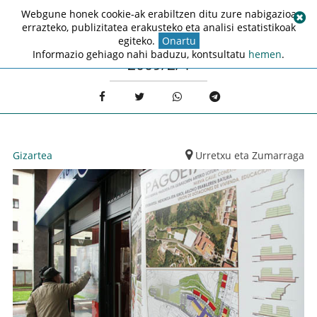
Webgune honek cookie-ak erabiltzen ditu zure nabigazioa
errazteko, publizitatea erakusteko eta analisi estatistikoak
egiteko.
Onartu
Informazio gehiago nahi baduzu, kontsultatu
hemen
.
2009/2/4
Gizartea
Urretxu eta Zumarraga