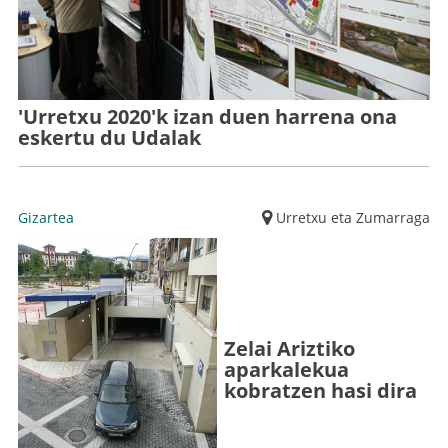
'Urretxu 2020'k izan duen harrena ona
eskertu du Udalak
Gizartea
Urretxu eta Zumarraga
Zelai Ariztiko
aparkalekua
kobratzen hasi dira