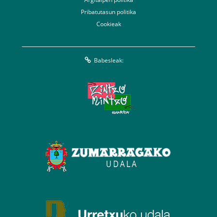
Pribatutasun politika
Cookieak
Babesleak: