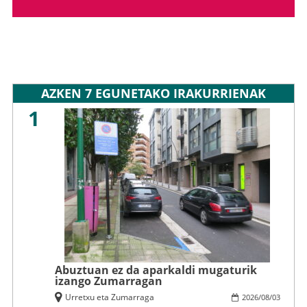
AZKEN 7 EGUNETAKO IRAKURRIENAK
1
Abuztuan ez da aparkaldi mugaturik
izango Zumarragan
Urretxu eta Zumarraga
2026
/
08
/
03