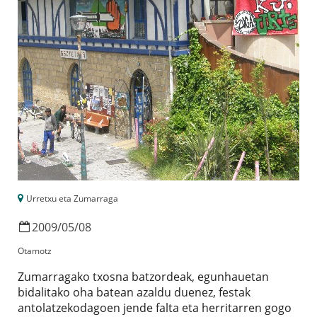
Urretxu eta Zumarraga
2009
/
05
/
08
Otamotz
Zumarragako txosna batzordeak, egunhauetan
bidalitako oha batean azaldu duenez, festak
antolatzekodagoen jende falta eta herritarren gogo