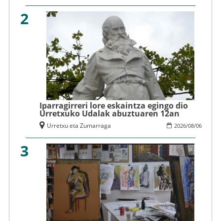
2
Iparragirreri lore eskaintza egingo dio
Urretxuko Udalak abuztuaren 12an
Urretxu eta Zumarraga
2026
/
08
/
06
3