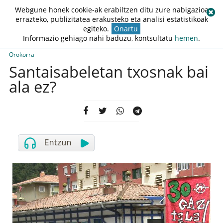
Webgune honek cookie-ak erabiltzen ditu zure nabigazioa
errazteko, publizitatea erakusteko eta analisi estatistikoak
egiteko.
Onartu
Informazio gehiago nahi baduzu, kontsultatu
hemen
.
Orokorra
Santaisabeletan txosnak bai
ala ez?