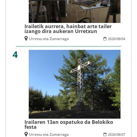
Irailetik aurrera, hainbat arte tailer
izango dira aukeran Urretxun
Urretxu eta Zumarraga
2026
/
08
/
04
4
Irailaren 13an ospatuko da Belokiko
festa
Urretxu eta Zumarraga
2026
/
08
/
07