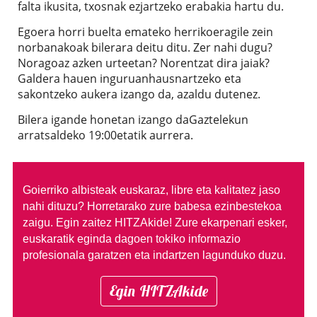
falta ikusita, txosnak ezjartzeko erabakia hartu du.
Egoera horri buelta emateko herrikoeragile zein
norbanakoak bilerara deitu ditu. Zer nahi dugu?
Noragoaz azken urteetan? Norentzat dira jaiak?
Galdera hauen inguruanhausnartzeko eta
sakontzeko aukera izango da, azaldu dutenez.
Bilera igande honetan izango daGaztelekun
arratsaldeko 19:00etatik aurrera.
Goierriko albisteak euskaraz, libre eta kalitatez jaso
nahi dituzu?
Horretarako zure babesa ezinbestekoa
zaigu. Egin zaitez HITZAkide!
Zure ekarpenari esker,
euskaratik eginda dagoen tokiko informazio
profesionala garatzen eta indartzen lagunduko duzu.
Egin HITZAkide