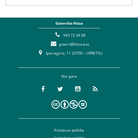
Goierriko Hitza
943 72 34 08
goierri@hitza.eus
Iparragirre, 11 20700 – URRETXU
Nor gara
Aniztasun politika
Argitalpen politika