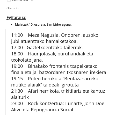
Otamotz
Egitaraua:
Maiatzak 15, ostirala. San Isidro eguna.
11:00 Meza Nagusia. Ondoren, auzoko
jubilatuentzako hamaiketakoa.
17:00 Gaztetxoentzako tailerrak.
18:00 Haur jolasak, buruhandiak eta
txokolate jana.
19:00 Binakako frontenis txapelketako
finala eta jai batzordaren txosnaren irekiera
19:15 Poteo herrikoia “Bentazaharreko
mutiko alaiak” taldeak girotuta
21:30 Afari herrikoia, trikitilariz eta kantuz
alaiturik
23:00 Rock kontzertua: Ilunarte, John Doe
Alive eta Repugnancia Social