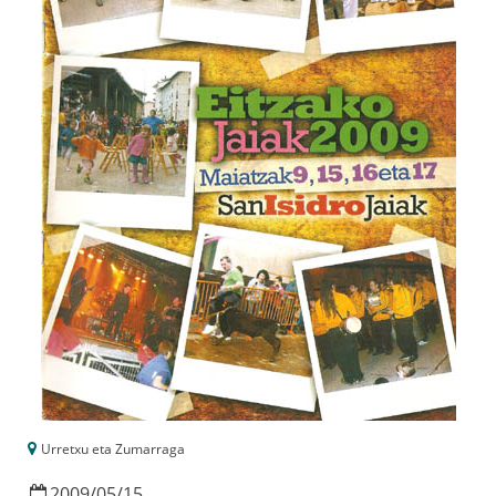
Urretxu eta Zumarraga
2009
/
05
/
15