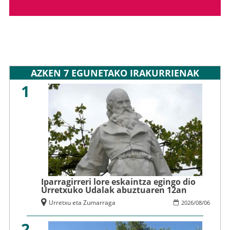
AZKEN 7 EGUNETAKO IRAKURRIENAK
1
Iparragirreri lore eskaintza egingo dio
Urretxuko Udalak abuztuaren 12an
Urretxu eta Zumarraga
2026
/
08
/
06
2