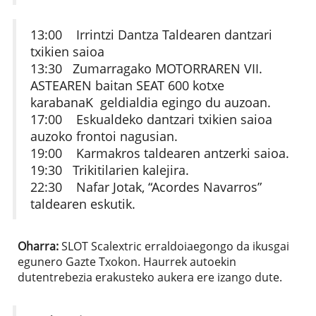
13:00 Irrintzi Dantza Taldearen dantzari
txikien saioa
13:30 Zumarragako MOTORRAREN VII.
ASTEAREN baitan SEAT 600 kotxe
karabanaK geldialdia egingo du auzoan.
17:00 Eskualdeko dantzari txikien saioa
auzoko frontoi nagusian.
19:00 Karmakros taldearen antzerki saioa.
19:30 Trikitilarien kalejira.
22:30 Nafar Jotak, “Acordes Navarros”
taldearen eskutik.
Oharra:
SLOT Scalextric erraldoiaegongo da ikusgai
egunero Gazte Txokon. Haurrek autoekin
dutentrebezia erakusteko aukera ere izango dute.