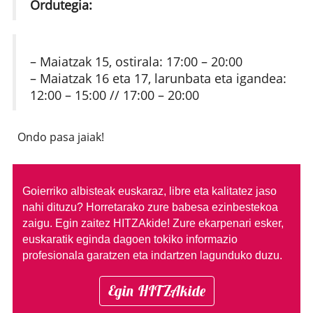
Ordutegia:
– Maiatzak 15, ostirala: 17:00 – 20:00
– Maiatzak 16 eta 17, larunbata eta igandea:
12:00 – 15:00 // 17:00 – 20:00
Ondo pasa jaiak!
Goierriko albisteak euskaraz, libre eta kalitatez jaso
nahi dituzu?
Horretarako zure babesa ezinbestekoa
zaigu. Egin zaitez HITZAkide!
Zure ekarpenari esker,
euskaratik eginda dagoen tokiko informazio
profesionala garatzen eta indartzen lagunduko duzu.
Egin HITZAkide