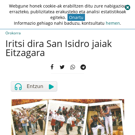
Webgune honek cookie-ak erabiltzen ditu zure nabigazioa
errazteko, publizitatea erakusteko eta analisi estatistikoak
egiteko.
Onartu
Informazio gehiago nahi baduzu, kontsultatu
hemen
.
Orokorra
Iritsi dira San Isidro jaiak
Eitzagara