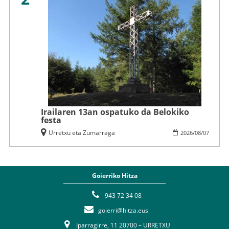
Irailaren 13an ospatuko da Belokiko
festa
Urretxu eta Zumarraga
2026
/
08
/
07
Goierriko Hitza
943 72 34 08
goierri@hitza.eus
Iparragirre, 11 20700 – URRETXU