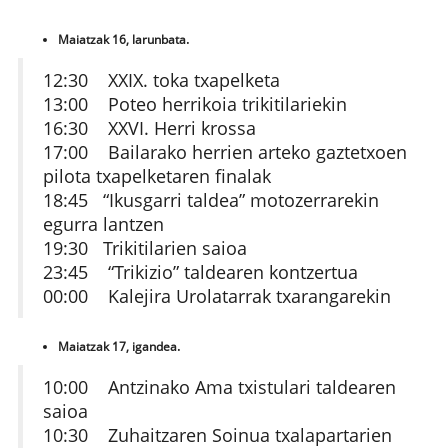
Maiatzak 16, larunbata.
12:30 XXIX. toka txapelketa
13:00 Poteo herrikoia trikitilariekin
16:30 XXVI. Herri krossa
17:00 Bailarako herrien arteko gaztetxoen
pilota txapelketaren finalak
18:45 “Ikusgarri taldea” motozerrarekin
egurra lantzen
19:30 Trikitilarien saioa
23:45 “Trikizio” taldearen kontzertua
00:00 Kalejira Urolatarrak txarangarekin
Maiatzak 17, igandea.
10:00 Antzinako Ama txistulari taldearen
saioa
10:30 Zuhaitzaren Soinua txalapartarien