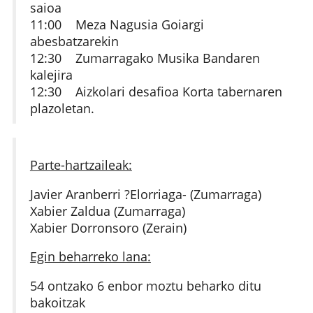
saioa
11:00 Meza Nagusia Goiargi
abesbatzarekin
12:30 Zumarragako Musika Bandaren
kalejira
12:30 Aizkolari desafioa Korta tabernaren
plazoletan.
Parte-hartzaileak:
Javier Aranberri ?Elorriaga- (Zumarraga)
Xabier Zaldua (Zumarraga)
Xabier Dorronsoro (Zerain)
Egin beharreko lana:
54 ontzako 6 enbor moztu beharko ditu
bakoitzak