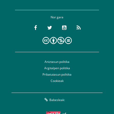
Nor gara
Aniztasun politika
Argitalpen politika
Pribatutasun politika
Cookieak
Babesleak: