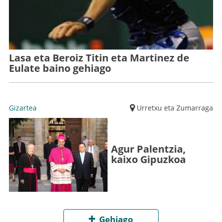
Lasa eta Beroiz Titin eta Martinez de
Eulate baino gehiago
Gizartea
Urretxu eta Zumarraga
Agur Palentzia,
kaixo Gipuzkoa
Gehiago