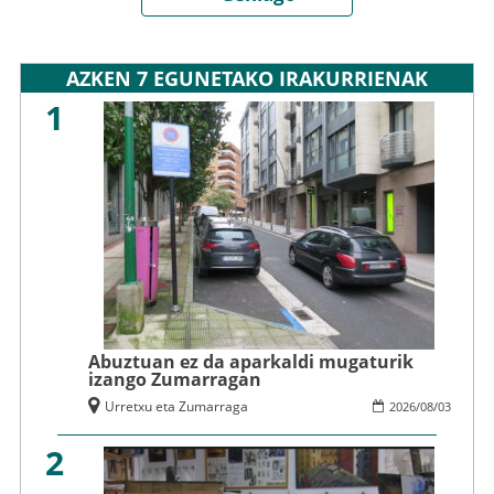
AZKEN 7 EGUNETAKO IRAKURRIENAK
1
Abuztuan ez da aparkaldi mugaturik
izango Zumarragan
Urretxu eta Zumarraga
2026
/
08
/
03
2