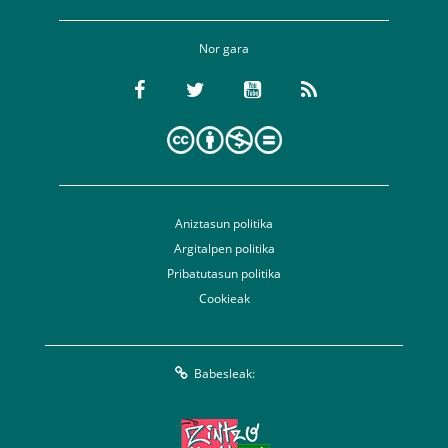
Nor gara
Aniztasun politika
Argitalpen politika
Pribatutasun politika
Cookieak
Babesleak: