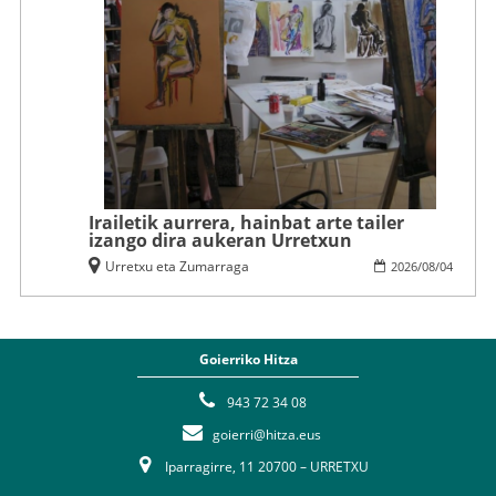
Irailetik aurrera, hainbat arte tailer
izango dira aukeran Urretxun
Urretxu eta Zumarraga
2026
/
08
/
04
Goierriko Hitza
943 72 34 08
goierri@hitza.eus
Iparragirre, 11 20700 – URRETXU