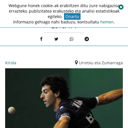
Webgune honek cookie-ak erabiltzen ditu zure nabigazioa
errazteko, publizitatea erakusteko eta analisi estatistikoak
egiteko.
Onartu
Informazio gehiago nahi baduzu, kontsultatu
hemen
.
2010/1/4
Kirola
Urretxu eta Zumarraga