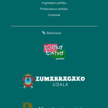
Argitalpen politika
Pribatutasun politika
Cookieak
Babesleak: