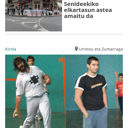
Senideekiko
elkartasun astea
amaitu da
Kirola
Urretxu eta Zumarraga