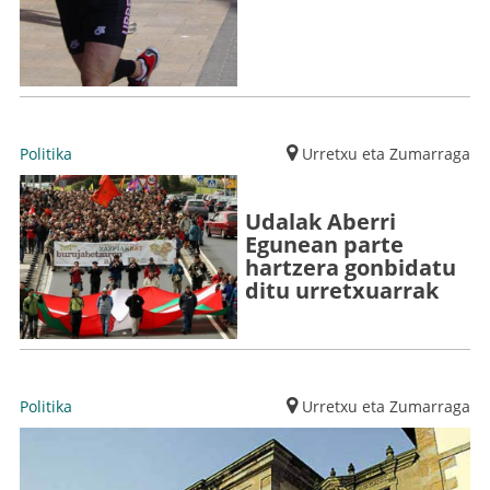
Politika
Urretxu eta Zumarraga
Udalak Aberri
Egunean parte
hartzera gonbidatu
ditu urretxuarrak
Politika
Urretxu eta Zumarraga