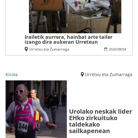
Irailetik aurrera, hainbat arte tailer
izango dira aukeran Urretxun
Urretxu eta Zumarraga
2026
/
08
/
04
Kirola
Urretxu eta Zumarraga
Urolako neskak lider
EHko zirkuituko
taldekako
sailkapenean