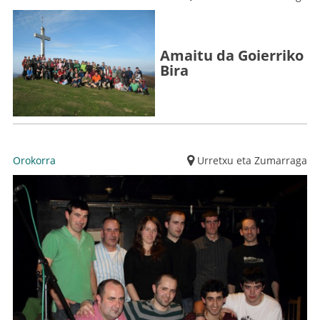
Amaitu da Goierriko
Bira
Orokorra
Urretxu eta Zumarraga