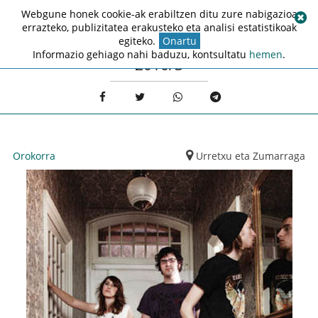
Webgune honek cookie-ak erabiltzen ditu zure nabigazioa
errazteko, publizitatea erakusteko eta analisi estatistikoak
egiteko.
Onartu
Informazio gehiago nahi baduzu, kontsultatu
hemen
.
2010/3
Orokorra
Urretxu eta Zumarraga