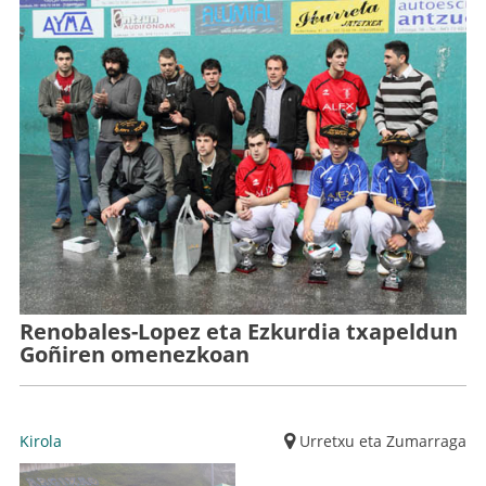
Renobales-Lopez eta Ezkurdia txapeldun
Goñiren omenezkoan
Kirola
Urretxu eta Zumarraga