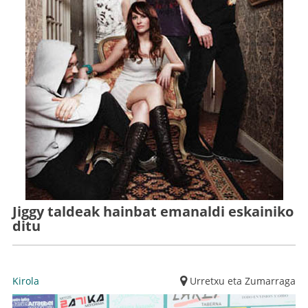
Jiggy taldeak hainbat emanaldi eskainiko
ditu
Kirola
Urretxu eta Zumarraga