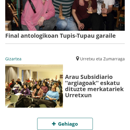
Final antologikoan Tupis-Tupau garaile
Gizartea
Urretxu eta Zumarraga
Arau Subsidiario
''argiagoak'' eskatu
dituzte merkatariek
Urretxun
Gehiago