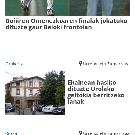
Goñiren Omenezkoaren finalak jokatuko
dituzte gaur Beloki frontoian
Orokorra
Urretxu eta Zumarraga
Ekainean hasiko
dituzte Urolako
geltokia berritzeko
lanak
Kirola
Urretxu eta Zumarraga