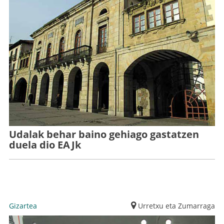
Udalak behar baino gehiago gastatzen
duela dio EAJk
Gizartea
Urretxu eta Zumarraga