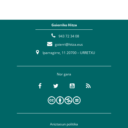
Goierriko Hitza
943 72 34 08
goierri@hitza.eus
Iparragirre, 11 20700 – URRETXU
Nor gara
Aniztasun politika