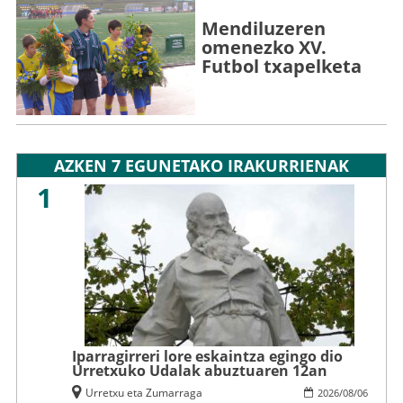
Mendiluzeren
omenezko XV.
Futbol txapelketa
AZKEN 7 EGUNETAKO IRAKURRIENAK
1
Iparragirreri lore eskaintza egingo dio
Urretxuko Udalak abuztuaren 12an
Urretxu eta Zumarraga
2026
/
08
/
06