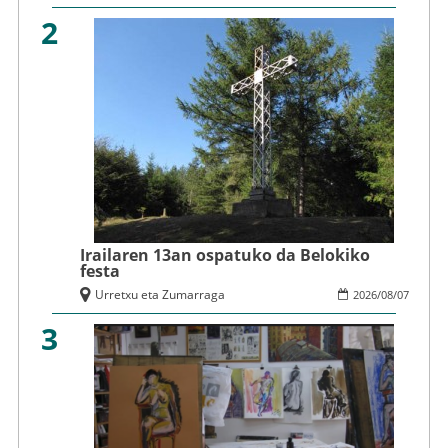
2
Irailaren 13an ospatuko da Belokiko
festa
Urretxu eta Zumarraga
2026
/
08
/
07
3