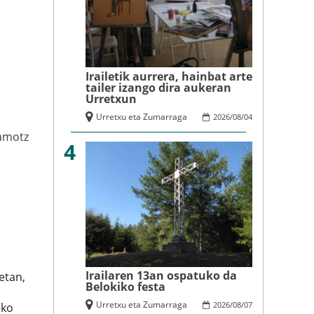
Irailetik aurrera, hainbat arte
tailer izango dira aukeran
Urretxun
Urretxu eta Zumarraga
2026
/
08
/
04
amotz
4
Irailaren 13an ospatuko da
etan,
Belokiko festa
Urretxu eta Zumarraga
2026
/
08
/
07
eko