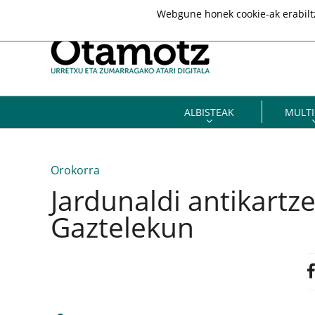
Webgune honek cookie-ak erabiltze
ALBISTEAK
MULTI
Orokorra
Jardunaldi antikartze
Gaztelekun