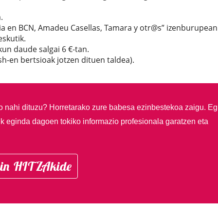
.
aria en BCN, Amadeu Casellas, Tamara y otr@s” izenburupean
eskutik.
kun daude salgai 6 €-tan.
sh-en bertsioak jotzen dituen taldea).
so nahi dituzu?
Horretarako zure babesa ezinbestekoa zaigu. Eg
ik eginda dagoen tokiko informazio profesionala garatzen eta
in HITZAkide