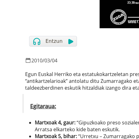
2010
/
03
/
04
Egun Euskal Herriko eta estatukokartzeletan pr
“antikartzelarioak” antolatu ditu Zumarragako e
taldeezberdinen eskutik hitzaldiak izango dira e
Egitaraua:
Martxoak 4, gaur:
“Gipuzkoako preso sozialen
Arratsa elkarteko kide baten eskutik.
Martxoak 5, bihar:
“Urretxu – Zumarragako pr