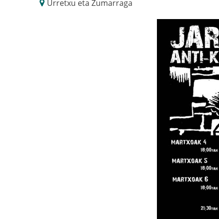
Urretxu eta Zumarraga