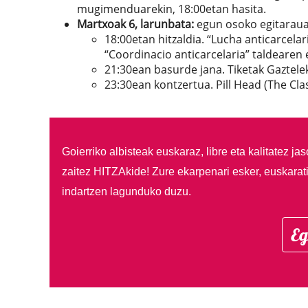
mugimenduarekin, 18:00etan hasita.
Martxoak 6, larunbata:
egun osoko egitaraua
18:00etan hitzaldia. “Lucha anticarcel
“Coordinacio anticarcelaria” taldearen 
21:30ean basurde jana. Tiketak Gaztele
23:30ean kontzertua. Pill Head (The Cla
Goierriko albisteak euskaraz, libre eta kalitatez ja
zaitez HITZAkide!
Zure ekarpenari esker, euskarat
indartzen lagunduko duzu.
Eg