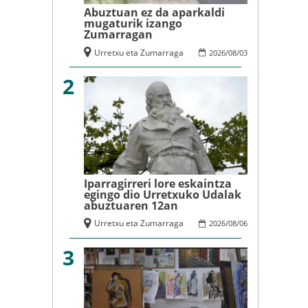
Abuztuan ez da aparkaldi
mugaturik izango
Zumarragan
Urretxu eta Zumarraga
2026
/
08
/
03
2
Iparragirreri lore eskaintza
egingo dio Urretxuko Udalak
abuztuaren 12an
Urretxu eta Zumarraga
2026
/
08
/
06
3