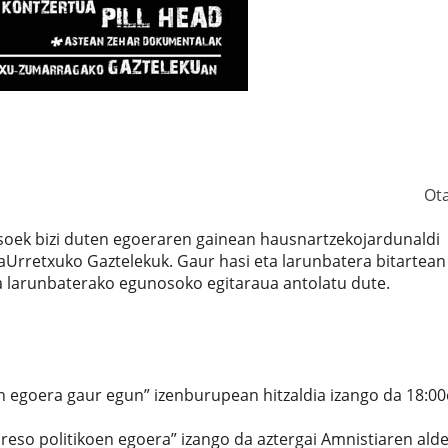
Ot
esoek bizi duten egoeraren gainean hausnartzekojardunaldi
taUrretxuko Gaztelekuk. Gaur hasi eta larunbatera bitartean
ta larunbaterako egunosoko egitaraua antolatu dute.
 egoera gaur egun” izenburupean hitzaldia izango da 18:00
eso politikoen egoera” izango da aztergai Amnistiaren ald