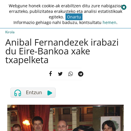
Webgune honek cookie-ak erabiltzen ditu zure nabigazioa
errazteko, publizitatea erakusteko eta analisi estatistikoak
egiteko.
Onartu
Informazio gehiago nahi baduzu, kontsultatu
hemen
.
Kirola
Anibal Fernandezek irabazi
du Eire-Bankoa xake
txapelketa