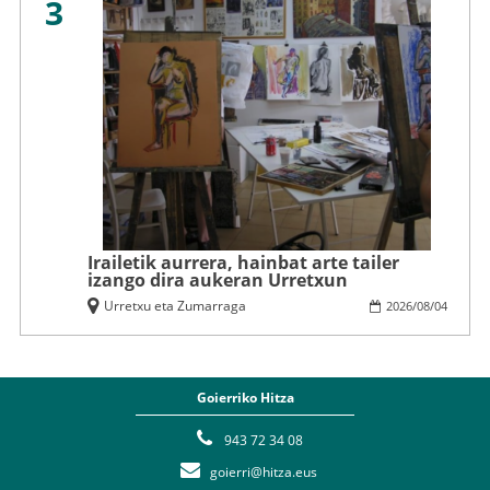
3
Irailetik aurrera, hainbat arte tailer
izango dira aukeran Urretxun
Urretxu eta Zumarraga
2026
/
08
/
04
Goierriko Hitza
943 72 34 08
goierri@hitza.eus