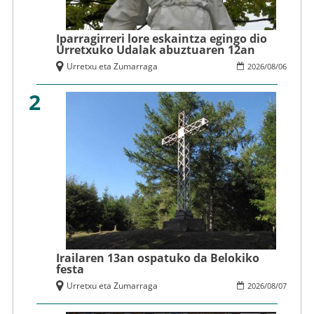
Iparragirreri lore eskaintza egingo dio
Urretxuko Udalak abuztuaren 12an
Urretxu eta Zumarraga
2026
/
08
/
06
2
Irailaren 13an ospatuko da Belokiko
festa
Urretxu eta Zumarraga
2026
/
08
/
07