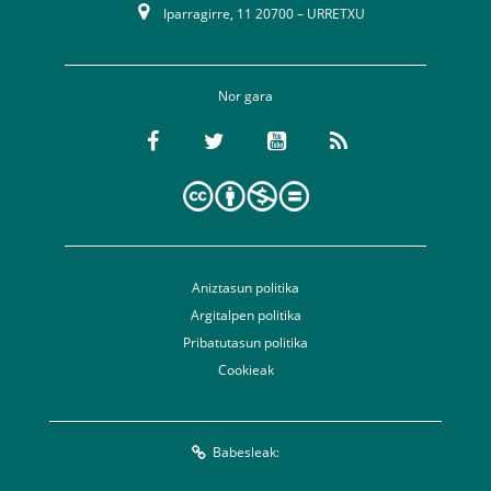
Iparragirre, 11 20700 – URRETXU
Nor gara
Aniztasun politika
Argitalpen politika
Pribatutasun politika
Cookieak
Babesleak: