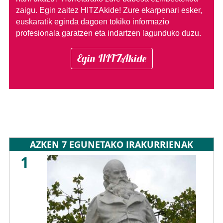
zaigu. Egin zaitez HITZAkide!
Zure ekarpenari esker,
euskaratik eginda dagoen tokiko informazio
profesionala garatzen eta indartzen lagunduko duzu.
Egin HITZAkide
AZKEN 7 EGUNETAKO IRAKURRIENAK
1