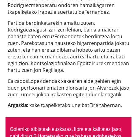
Rodriguezmenperatu ondoren hamaikagarren
txapelketako irabazle suertatu daFernandez.
Partida berdinketarekin amaitu zuten.
Rodrigueznagusi izan zen lehian, baina amaieran
nahaste baten erruzFernandezek berdintzea lortu
zuen. Parekotasuna hausteko bigarrenpartida jokatu
zuten, eta han ere zaldibiarra hobeto aritu bazen
ere,azkenean Fernandezek aurrea hartu eta irabazi
egin zion. Kontsolaziofinalean Egoitz Irurek mendean
hartu zuen Jon Regillaga.
CalzadosLopez dendak xakearen alde gehien egin
duen pertsonari ematen dionsaria Jon Alvarezek jaso
zuen, umeei jokoa irakasten egiten duenlanagatik.
Argazkia:
xake txapelketako une batEire tabernan.
Goierriko albisteak euskaraz, libre eta kalitatez jaso
nahi dituzu?
Horretarako zure babesa ezinbestekoa