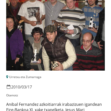
Urretxu eta Zumarraga
2010
/
03
/
17
Otamotz
Anibal Fernandez azkoitiarrak irabazizuen igandean
Eire-Bankoa XI. xake txapelketa. Jesus Mari