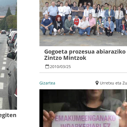
Gogoeta prozesua abiaraziko
Zintzo Mintzok
2010
/
03
/
25
Gizartea
Urretxu eta Z
egiten