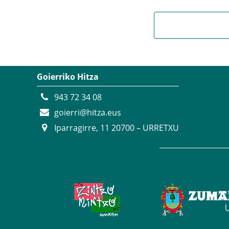
Goierriko Hitza
943 72 34 08
goierri@hitza.eus
Iparragirre, 11 20700 – URRETXU