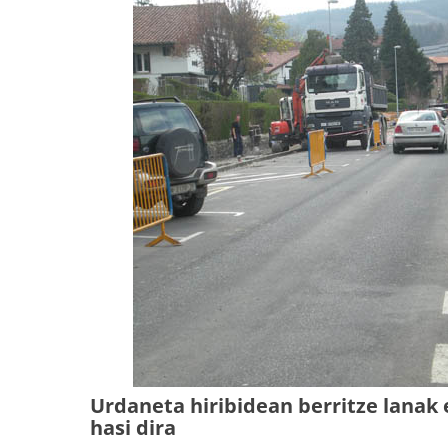
Urdaneta hiribidean berritze lanak 
hasi dira