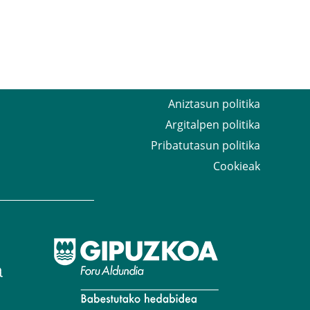
Aniztasun politika
Argitalpen politika
Pribatutasun politika
Cookieak