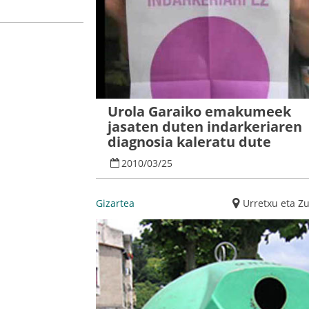
Urola Garaiko emakumeek
jasaten duten indarkeriaren
diagnosia kaleratu dute
2010
/
03
/
25
Gizartea
Urretxu eta Z