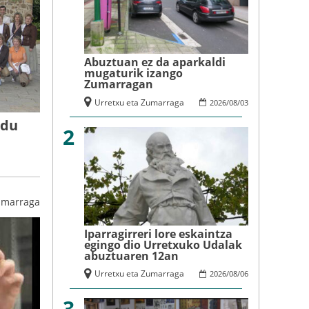
Abuztuan ez da aparkaldi
mugaturik izango
Zumarragan
Urretxu eta Zumarraga
2026
/
08
/
03
 du
2
umarraga
Iparragirreri lore eskaintza
egingo dio Urretxuko Udalak
abuztuaren 12an
Urretxu eta Zumarraga
2026
/
08
/
06
3