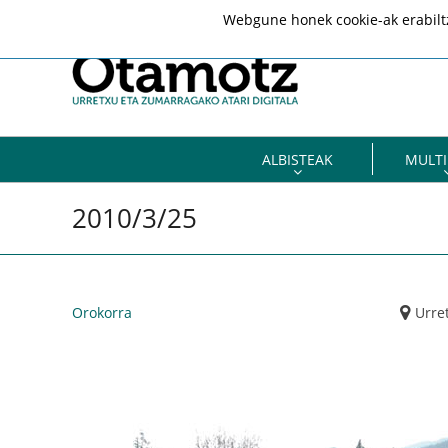
Webgune honek cookie-ak erabiltze
ALBISTEAK
MULTI
2010/3/25
Orokorra
Urre