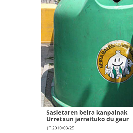
Sasietaren beira kanpainak
Urretxun jarraituko du gaur
2010
/
03
/
25