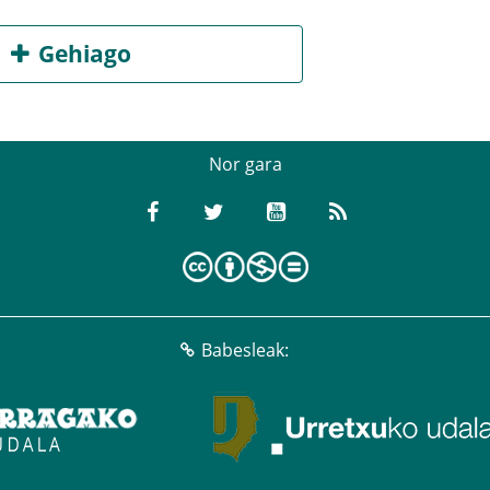
Gehiago
Nor gara
Babesleak: