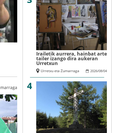
Irailetik aurrera, hainbat arte
tailer izango dira aukeran
Urretxun
Urretxu eta Zumarraga
2026
/
08
/
04
4
umarraga