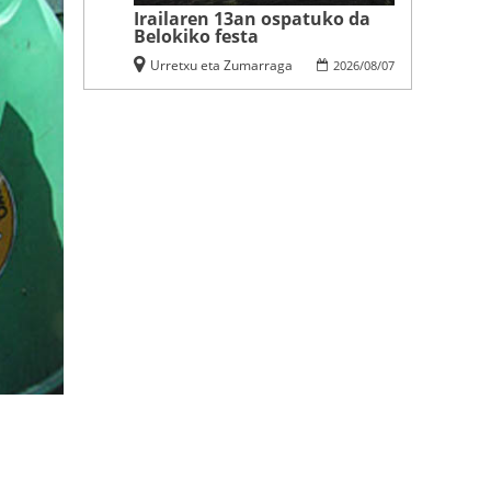
Irailaren 13an ospatuko da
Belokiko festa
Urretxu eta Zumarraga
2026
/
08
/
07