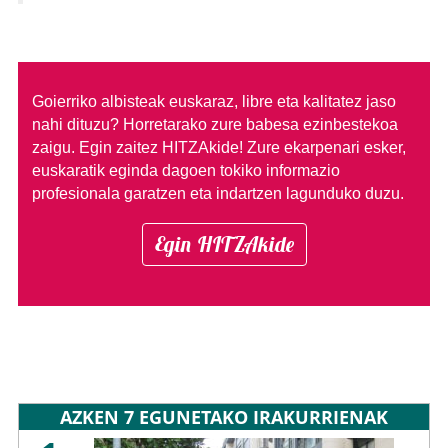
Goierriko albisteak euskaraz, libre eta kalitatez jaso
nahi dituzu?
Horretarako zure babesa ezinbestekoa
zaigu. Egin zaitez HITZAkide!
Zure ekarpenari esker,
euskaratik eginda dagoen tokiko informazio
profesionala garatzen eta indartzen lagunduko duzu.
Egin HITZAkide
AZKEN 7 EGUNETAKO IRAKURRIENAK