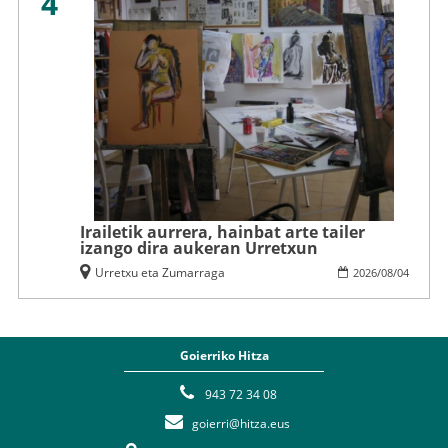
4
Irailetik aurrera, hainbat arte tailer
izango dira aukeran Urretxun
Urretxu eta Zumarraga
2026
/
08
/
04
Goierriko Hitza
943 72 34 08
goierri@hitza.eus