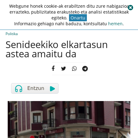
Webgune honek cookie-ak erabiltzen ditu zure nabigazioa
errazteko, publizitatea erakusteko eta analisi estatistikoak
egiteko.
Onartu
Informazio gehiago nahi baduzu, kontsultatu
hemen
.
Politika
Senideekiko elkartasun
astea amaitu da