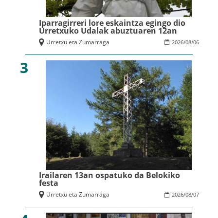
Iparragirreri lore eskaintza egingo dio
Urretxuko Udalak abuztuaren 12an
Urretxu eta Zumarraga
2026
/
08
/
06
3
Irailaren 13an ospatuko da Belokiko
festa
Urretxu eta Zumarraga
2026
/
08
/
07