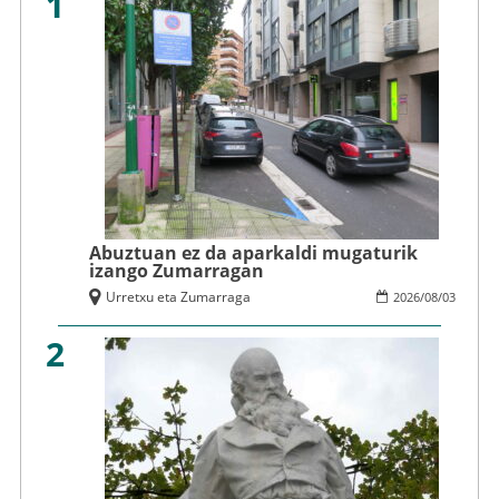
1
Abuztuan ez da aparkaldi mugaturik
izango Zumarragan
Urretxu eta Zumarraga
2026
/
08
/
03
2