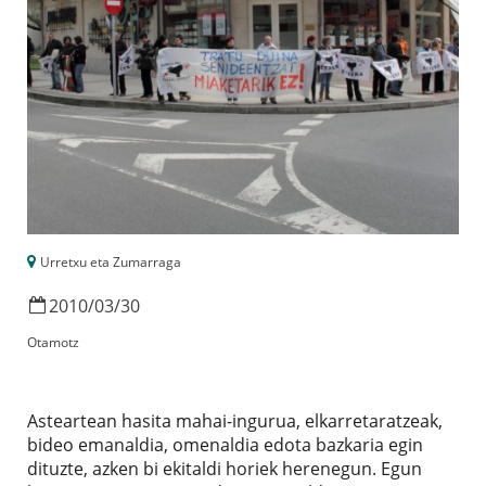
Urretxu eta Zumarraga
2010
/
03
/
30
Otamotz
Asteartean hasita mahai-ingurua, elkarretaratzeak,
bideo emanaldia, omenaldia edota bazkaria egin
dituzte, azken bi ekitaldi horiek herenegun. Egun