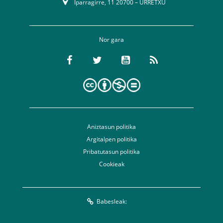
Iparragirre, 11 20700 – URRETXU
Nor gara
Aniztasun politika
Argitalpen politika
Pribatutasun politika
Cookieak
Babesleak: