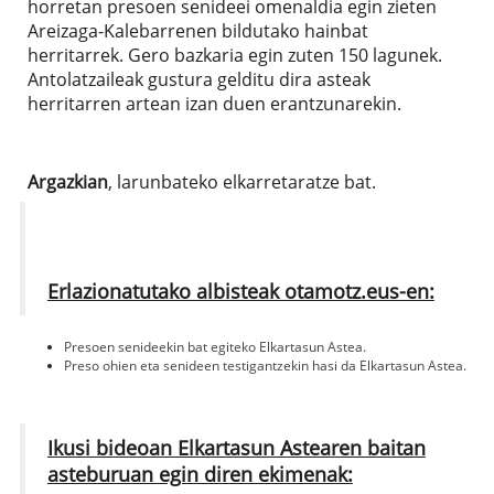
horretan presoen senideei omenaldia egin zieten
Areizaga-Kalebarrenen bildutako hainbat
herritarrek. Gero bazkaria egin zuten 150 lagunek.
Antolatzaileak gustura gelditu dira asteak
herritarren artean izan duen erantzunarekin.
Argazkian
, larunbateko elkarretaratze bat.
Erlazionatutako albisteak otamotz.eus-en:
Presoen senideekin bat egiteko Elkartasun Astea.
Preso ohien eta senideen testigantzekin hasi da Elkartasun Astea.
Ikusi bideoan Elkartasun Astearen baitan
asteburuan egin diren ekimenak: