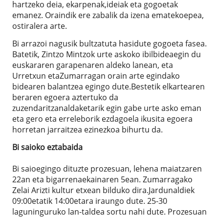
hartzeko deia, ekarpenak,ideiak eta gogoetak
emanez. Oraindik ere zabalik da izena ematekoepea,
ostiralera arte.
Bi arrazoi nagusik bultzatuta hasidute gogoeta fasea.
Batetik, Zintzo Mintzok urte askoko ibilbideaegin du
euskararen garapenaren aldeko lanean, eta
Urretxun etaZumarragan orain arte egindako
bidearen balantzea egingo dute.Bestetik elkartearen
beraren egoera aztertuko da
zuzendaritzanaldaketarik egin gabe urte asko eman
eta gero eta erreleborik ezdagoela ikusita egoera
horretan jarraitzea ezinezkoa bihurtu da.
Bi saioko eztabaida
Bi saioegingo dituzte prozesuan, lehena maiatzaren
22an eta bigarrenaekainaren 5ean. Zumarragako
Zelai Arizti kultur etxean bilduko dira.Jardunaldiek
09:00etatik 14:00etara iraungo dute. 25-30
laguninguruko lan-taldea sortu nahi dute. Prozesuan