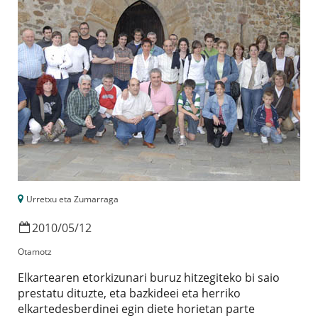
Urretxu eta Zumarraga
2010
/
05
/
12
Otamotz
Elkartearen etorkizunari buruz hitzegiteko bi saio
prestatu dituzte, eta bazkideei eta herriko
elkartedesberdinei egin diete horietan parte