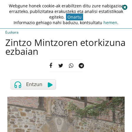
Webgune honek cookie-ak erabiltzen ditu zure nabigazioa
errazteko, publizitatea erakusteko eta analisi estatistikoak
egiteko.
Onartu
Informazio gehiago nahi baduzu, kontsultatu
hemen
.
Euskara
Zintzo Mintzoren etorkizuna
ezbaian