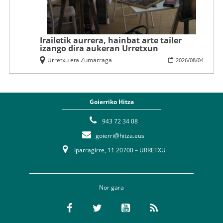
Irailetik aurrera, hainbat arte tailer
izango dira aukeran Urretxun
Urretxu eta Zumarraga
2026
/
08
/
04
Goierriko Hitza
943 72 34 08
goierri@hitza.eus
Iparragirre, 11 20700 – URRETXU
Nor gara