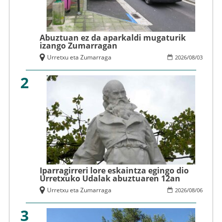
Abuztuan ez da aparkaldi mugaturik
izango Zumarragan
Urretxu eta Zumarraga
2026
/
08
/
03
2
Iparragirreri lore eskaintza egingo dio
Urretxuko Udalak abuztuaren 12an
Urretxu eta Zumarraga
2026
/
08
/
06
3