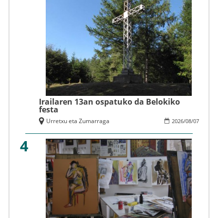
Irailaren 13an ospatuko da Belokiko
festa
Urretxu eta Zumarraga
2026
/
08
/
07
4