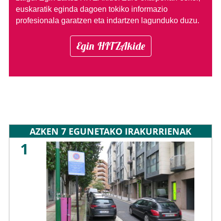
euskaratik eginda dagoen tokiko informazio
profesionala garatzen eta indartzen lagunduko duzu.
Egin HITZAkide
AZKEN 7 EGUNETAKO IRAKURRIENAK
1