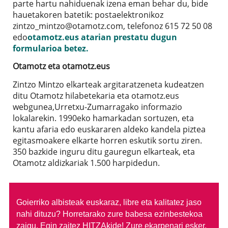
parte hartu nahiduenak izena eman behar du, bide
hauetakoren batetik: postaelektronikoz
zintzo_mintzo@otamotz.com, telefonoz 615 72 50 08
edo
otamotz.eus atarian prestatu dugun
formularioa betez.
Otamotz eta otamotz.eus
Zintzo Mintzo elkarteak argitaratzeneta kudeatzen
ditu Otamotz hilabetekaria eta otamotz.eus
webgunea,Urretxu-Zumarragako informazio
lokalarekin. 1990eko hamarkadan sortuzen, eta
kantu afaria edo euskararen aldeko kandela piztea
egitasmoakere elkarte horren eskutik sortu ziren.
350 bazkide inguru ditu gauregun elkarteak, eta
Otamotz aldizkariak 1.500 harpidedun.
Goierriko albisteak euskaraz, libre eta kalitatez jaso
nahi dituzu?
Horretarako zure babesa ezinbestekoa
zaigu. Egin zaitez HITZAkide!
Zure ekarpenari esker,