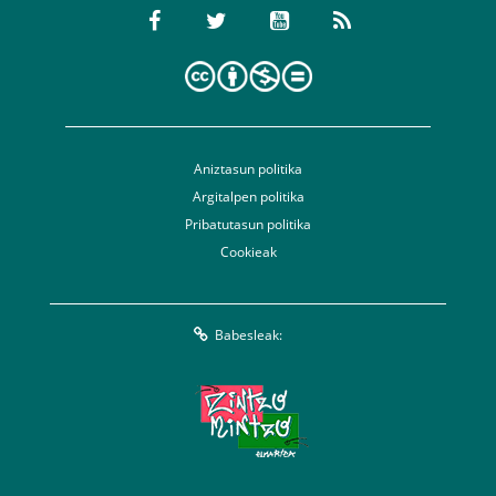
Aniztasun politika
Argitalpen politika
Pribatutasun politika
Cookieak
Babesleak: