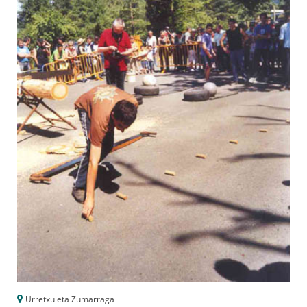
Urretxu eta Zumarraga