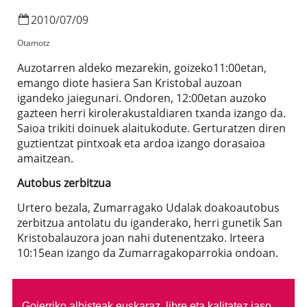
2010
/
07
/
09
Otamotz
Auzotarren aldeko mezarekin, goizeko11:00etan,
emango diote hasiera San Kristobal auzoan
igandeko jaiegunari. Ondoren, 12:00etan auzoko
gazteen herri kirolerakustaldiaren txanda izango da.
Saioa trikiti doinuek alaitukodute. Gerturatzen diren
guztientzat pintxoak eta ardoa izango dorasaioa
amaitzean.
Autobus zerbitzua
Urtero bezala, Zumarragako Udalak doakoautobus
zerbitzua antolatu du iganderako, herri gunetik San
Kristobalauzora joan nahi dutenentzako. Irteera
10:15ean izango da Zumarragakoparrokia ondoan.
Goierriko albisteak euskaraz, libre eta kalitatez jaso