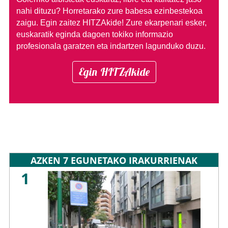
nahi dituzu?
Horretarako zure babesa ezinbestekoa
zaigu. Egin zaitez HITZAkide!
Zure ekarpenari esker,
euskaratik eginda dagoen tokiko informazio
profesionala garatzen eta indartzen lagunduko duzu.
Egin HITZAkide
AZKEN 7 EGUNETAKO IRAKURRIENAK
1