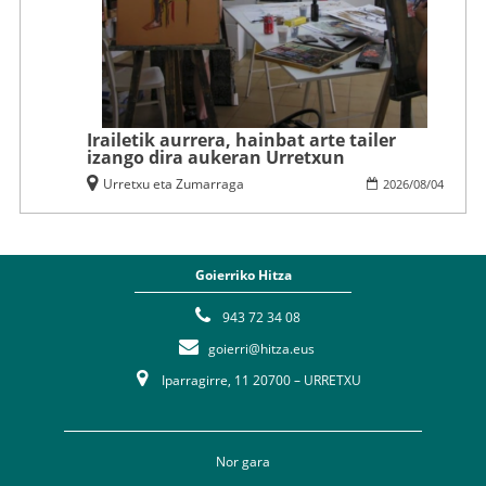
Irailetik aurrera, hainbat arte tailer
izango dira aukeran Urretxun
Urretxu eta Zumarraga
2026
/
08
/
04
Goierriko Hitza
943 72 34 08
goierri@hitza.eus
Iparragirre, 11 20700 – URRETXU
Nor gara