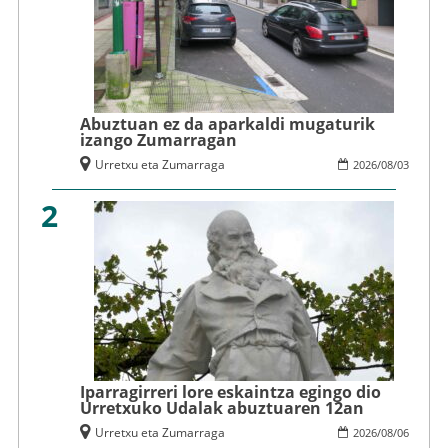
Abuztuan ez da aparkaldi mugaturik
izango Zumarragan
Urretxu eta Zumarraga
2026
/
08
/
03
2
Iparragirreri lore eskaintza egingo dio
Urretxuko Udalak abuztuaren 12an
Urretxu eta Zumarraga
2026
/
08
/
06