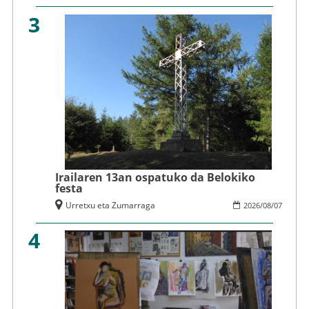
3
Irailaren 13an ospatuko da Belokiko
festa
Urretxu eta Zumarraga
2026
/
08
/
07
4