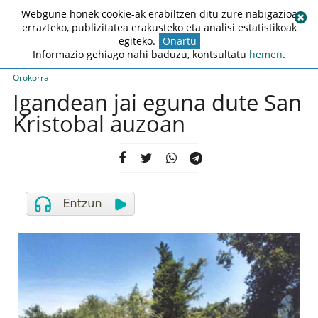
Webgune honek cookie-ak erabiltzen ditu zure nabigazioa
errazteko, publizitatea erakusteko eta analisi estatistikoak
egiteko.
Onartu
Informazio gehiago nahi baduzu, kontsultatu
hemen
.
Orokorra
Igandean jai eguna dute San
Kristobal auzoan