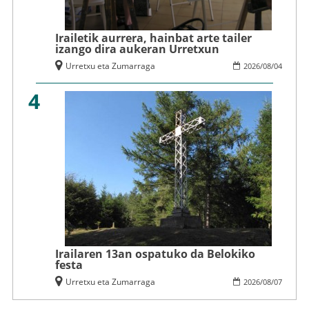
Irailetik aurrera, hainbat arte tailer
izango dira aukeran Urretxun
Urretxu eta Zumarraga
2026
/
08
/
04
4
Irailaren 13an ospatuko da Belokiko
festa
Urretxu eta Zumarraga
2026
/
08
/
07