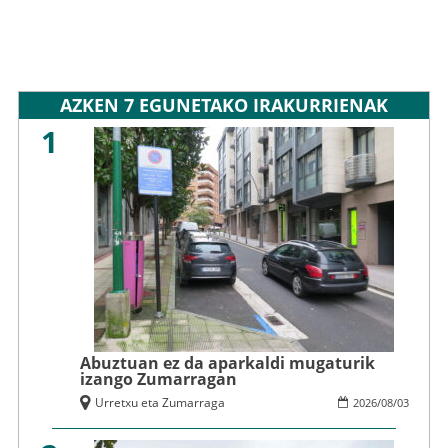
AZKEN 7 EGUNETAKO IRAKURRIENAK
1
Abuztuan ez da aparkaldi mugaturik
izango Zumarragan
Urretxu eta Zumarraga
2026
/
08
/
03