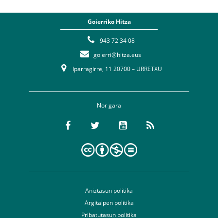
Goierriko Hitza
943 72 34 08
goierri@hitza.eus
Iparragirre, 11 20700 – URRETXU
Nor gara
Aniztasun politika
Argitalpen politika
Pribatutasun politika