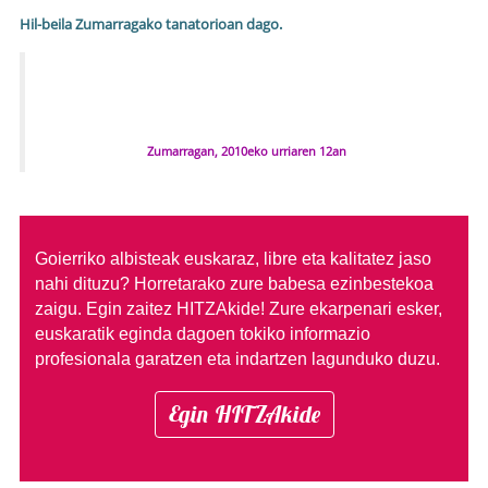
Hil-beila Zumarragako tanatorioan dago.
Zumarragan, 2010eko urriaren 12an
Goierriko albisteak euskaraz, libre eta kalitatez jaso
nahi dituzu?
Horretarako zure babesa ezinbestekoa
zaigu. Egin zaitez HITZAkide!
Zure ekarpenari esker,
euskaratik eginda dagoen tokiko informazio
profesionala garatzen eta indartzen lagunduko duzu.
Egin HITZAkide