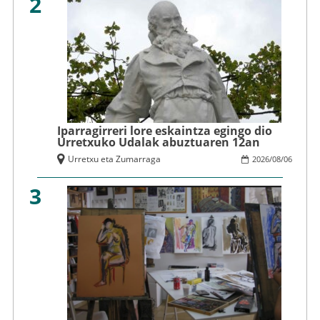
2
Iparragirreri lore eskaintza egingo dio
Urretxuko Udalak abuztuaren 12an
Urretxu eta Zumarraga
2026
/
08
/
06
3