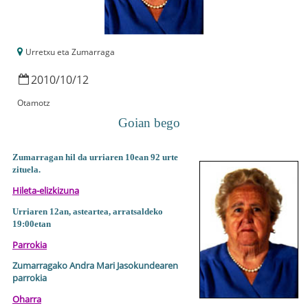
Urretxu eta Zumarraga
2010
/
10
/
12
Otamotz
Goian bego
Zumarragan hil da urriaren 10ean 92 urte
zituela.
Hileta-elizkizuna
Urriaren 12an, asteartea, arratsaldeko
19:00etan
Parrokia
Zumarragako Andra Mari Jasokundearen
parrokia
Oharra