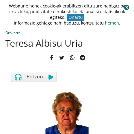
Webgune honek cookie-ak erabiltzen ditu zure nabigazioa
errazteko, publizitatea erakusteko eta analisi estatistikoak
egiteko.
Onartu
Informazio gehiago nahi baduzu, kontsultatu
hemen
.
Orokorra
Teresa Albisu Uria