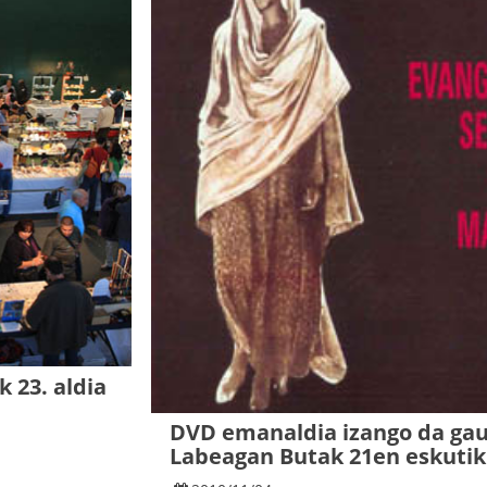
 23. aldia
DVD emanaldia izango da ga
Labeagan Butak 21en eskutik