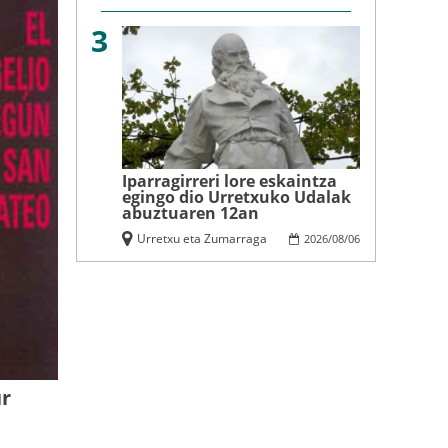
3
Iparragirreri lore eskaintza
egingo dio Urretxuko Udalak
abuztuaren 12an
Urretxu eta Zumarraga
2026
/
08
/
06
ur