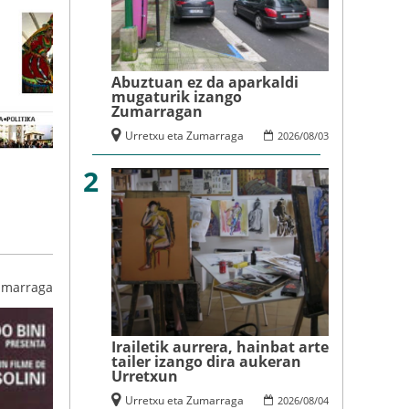
Abuztuan ez da aparkaldi
mugaturik izango
Zumarragan
Urretxu eta Zumarraga
2026
/
08
/
03
2
umarraga
Irailetik aurrera, hainbat arte
tailer izango dira aukeran
Urretxun
Urretxu eta Zumarraga
2026
/
08
/
04