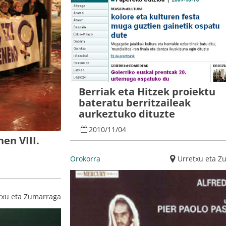
Berriak eta Hitzek proiektu
bateratu berritzaileak
aurkeztuko dituzte
2010
/
11
/
04
en VIII.
Orokorra
Urretxu eta Z
txu eta Zumarraga