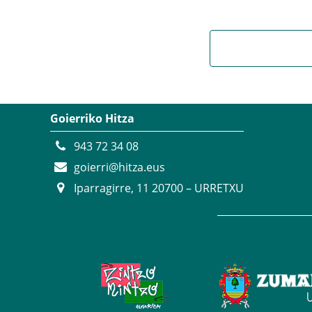
Goierriko Hitza
943 72 34 08
goierri@hitza.eus
Iparragirre, 11 20700 – URRETXU