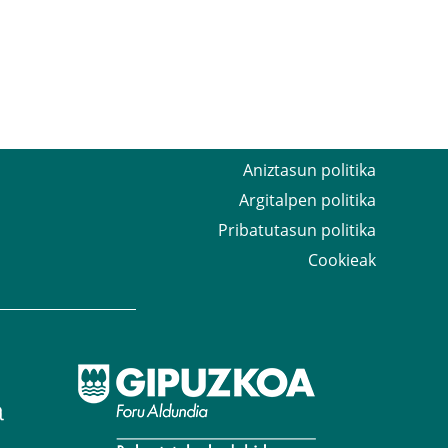
Aniztasun politika
Argitalpen politika
Pribatutasun politika
Cookieak