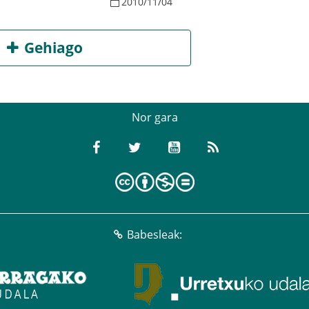
2010
/
11
/
04
Gehiago
Nor gara
Babesleak: