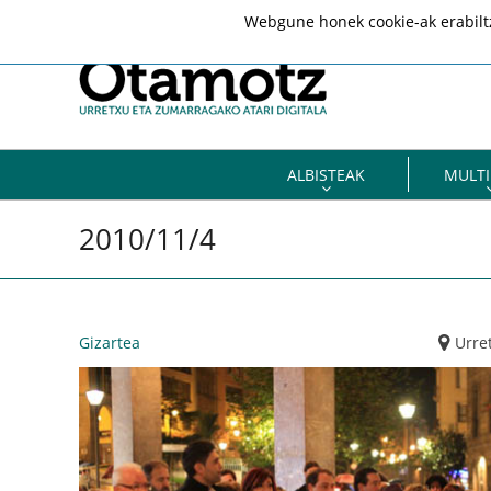
Webgune honek cookie-ak erabiltze
ALBISTEAK
MULTI
2010/11/4
Gizartea
Urre