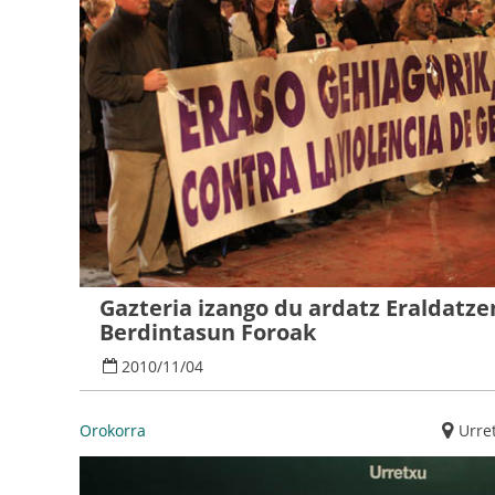
Gazteria izango du ardatz Eraldatzen
Berdintasun Foroak
2010
/
11
/
04
Orokorra
Urre