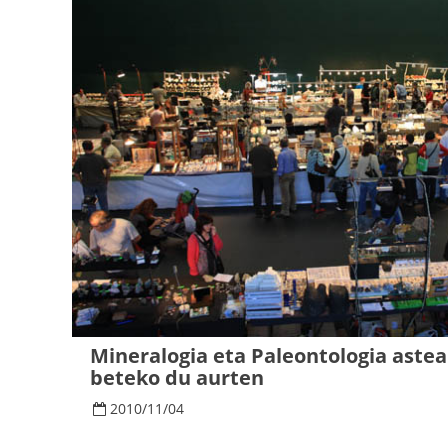
Mineralogia eta Paleontologia asteak
beteko du aurten
2010
/
11
/
04