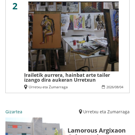
2
Irailetik aurrera, hainbat arte tailer
izango dira aukeran Urretxun
Urretxu eta Zumarraga
2026
/
08
/
04
Gizartea
Urretxu eta Zumarraga
Lamorous Argixaon