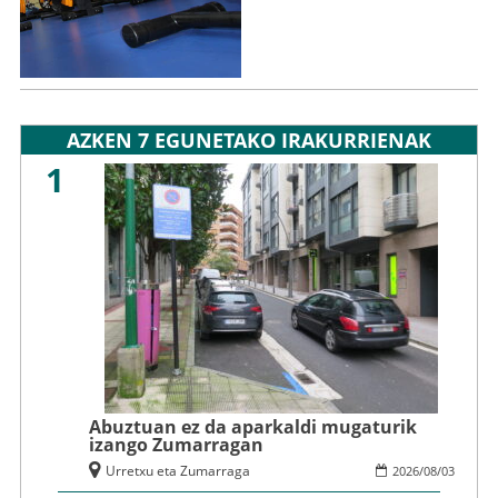
AZKEN 7 EGUNETAKO IRAKURRIENAK
1
Abuztuan ez da aparkaldi mugaturik
izango Zumarragan
Urretxu eta Zumarraga
2026
/
08
/
03