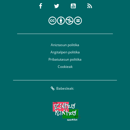
Aniztasun politika
Argitalpen politika
Pribatutasun politika
Cookieak
Babesleak: