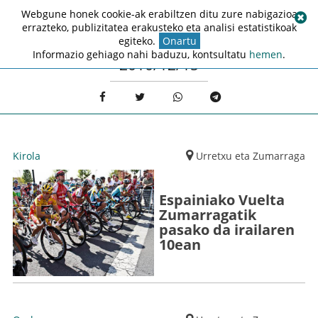
Webgune honek cookie-ak erabiltzen ditu zure nabigazioa
errazteko, publizitatea erakusteko eta analisi estatistikoak
egiteko.
Onartu
Informazio gehiago nahi baduzu, kontsultatu
hemen
.
2010/12/15
Kirola
Urretxu eta Zumarraga
Espainiako Vuelta
Zumarragatik
pasako da irailaren
10ean