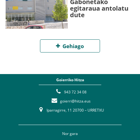
Gabonetako
egitaraua antolatu
dute
Gehiago
Goierriko Hitza
943 72 34 08
goierri@hitza.eus
Iparragirre, 11 20700 – URRETXU
Nor gara