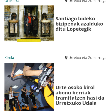
Orokorra
Urretxu eta Zumarraga
Santiago bideko
bizipenak azalduko
ditu Lopetegik
Kirola
Urretxu eta Zumarraga
Urte osoko kirol
abonu berriak
tramitatzen hasi da
Urretxuko Udala