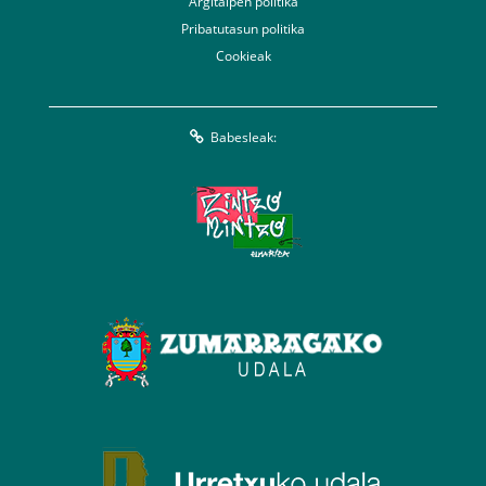
Argitalpen politika
Pribatutasun politika
Cookieak
Babesleak: