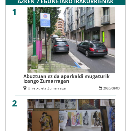
AZKEN 7 EGUNETAKO IRAKURRIENAK
1
Abuztuan ez da aparkaldi mugaturik
izango Zumarragan
Urretxu eta Zumarraga
2026
/
08
/
03
2