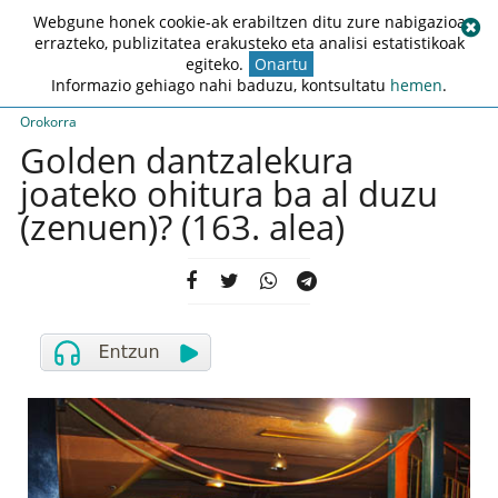
Webgune honek cookie-ak erabiltzen ditu zure nabigazioa
errazteko, publizitatea erakusteko eta analisi estatistikoak
egiteko.
Onartu
Informazio gehiago nahi baduzu, kontsultatu
hemen
.
Orokorra
Golden dantzalekura
joateko ohitura ba al duzu
(zenuen)? (163. alea)