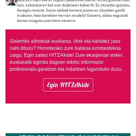
naiz, ezkontzaren bat izan dudanean bakarrik. Ez zitzaidan gustatu,
ilunegia niretzat. Seme-alabak bertara joatea ez zitzaidan gaizki
iruditzen, hala banekien herrian zeudela! Gainera, alaba nagusiak
bertan ezagutu zuen bere senarra.
Goierriko albisteak euskaraz, libre eta kalitatez jaso
nahi dituzu?
Horretarako zure babesa ezinbestekoa
zaigu. Egin zaitez HITZAkide!
Zure ekarpenari esker,
euskaratik eginda dagoen tokiko informazio
profesionala garatzen eta indartzen lagunduko duzu.
Egin HITZAkide