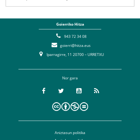
Goierriko Hitza
943 72 34 08
goierri@hitza.eus
Iparragirre, 11 20700 – URRETXU
Nor gara
Aniztasun politika