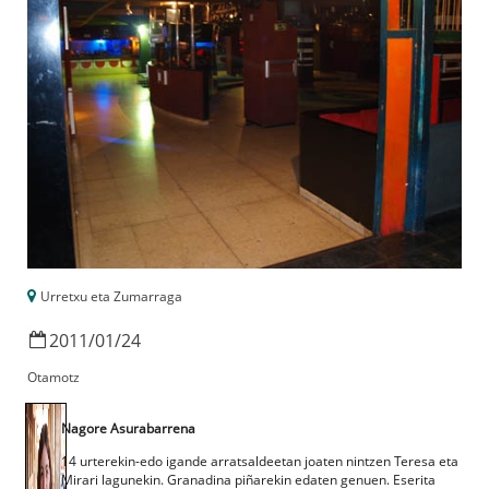
Urretxu eta Zumarraga
2011
/
01
/
24
Otamotz
Nagore Asurabarrena
14 urterekin-edo igande arratsaldeetan joaten nintzen Teresa eta
Mirari lagunekin. Granadina piñarekin edaten genuen. Eserita