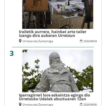
Irailetik aurrera, hainbat arte tailer
izango dira aukeran Urretxun
Urretxu eta Zumarraga
2026
/
08
/
04
3
Iparragirreri lore eskaintza egingo dio
Urretxuko Udalak abuztuaren 12an
Urretxu eta Zumarraga
2026
/
08
/
06