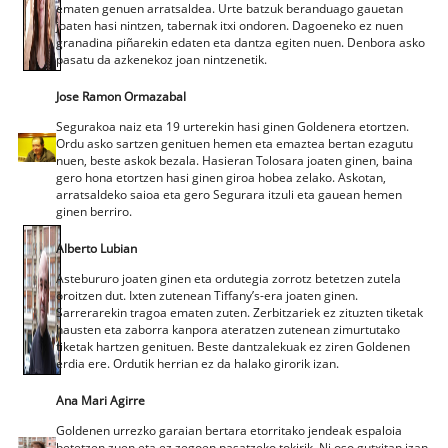
ematen genuen arratsaldea. Urte batzuk beranduago gauetan
joaten hasi nintzen, tabernak itxi ondoren. Dagoeneko ez nuen
granadina piñarekin edaten eta dantza egiten nuen. Denbora asko
pasatu da azkenekoz joan nintzenetik.
Jose Ramon Ormazabal
Segurakoa naiz eta 19 urterekin hasi ginen Goldenera etortzen.
Ordu asko sartzen genituen hemen eta emaztea bertan ezagutu
nuen, beste askok bezala. Hasieran Tolosara joaten ginen, baina
gero hona etortzen hasi ginen giroa hobea zelako. Askotan,
arratsaldeko saioa eta gero Segurara itzuli eta gauean hemen
ginen berriro.
Alberto Lubian
Astebururo joaten ginen eta ordutegia zorrotz betetzen zutela
oroitzen dut. Ixten zutenean Tiffany’s-era joaten ginen.
Sarrerarekin tragoa ematen zuten. Zerbitzariek ez zituzten tiketak
hausten eta zaborra kanpora ateratzen zutenean zimurtutako
tiketak hartzen genituen. Beste dantzalekuak ez ziren Goldenen
erdia ere. Ordutik herrian ez da halako girorik izan.
Ana Mari Agirre
Goldenen urrezko garaian bertara etorritako jendeak espaloia
betetzen zuen eta ez zegoen pasatzeko tokirik. Ni oso gutxitan izan