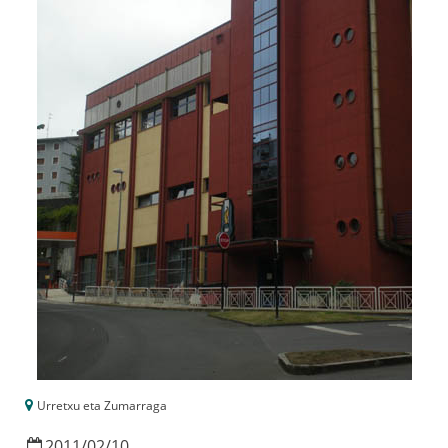
Urretxu eta Zumarraga
2011
/
02
/
10