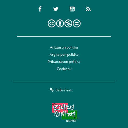
Aniztasun politika
Argitalpen politika
Pribatutasun politika
Cookieak
Babesleak: