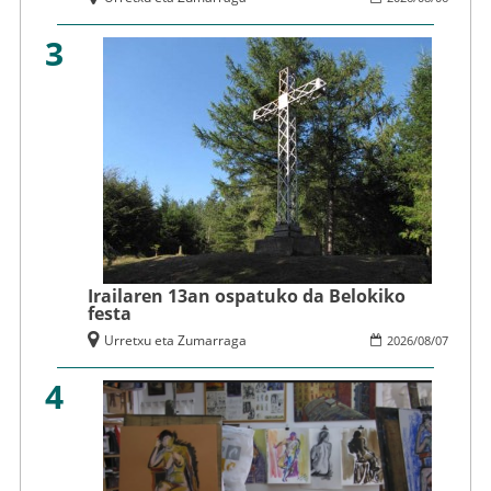
3
Irailaren 13an ospatuko da Belokiko
festa
Urretxu eta Zumarraga
2026
/
08
/
07
4