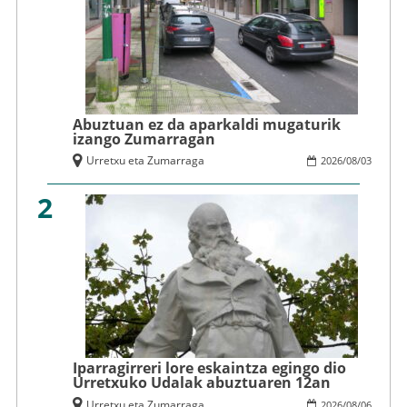
Abuztuan ez da aparkaldi mugaturik
izango Zumarragan
Urretxu eta Zumarraga
2026
/
08
/
03
2
Iparragirreri lore eskaintza egingo dio
Urretxuko Udalak abuztuaren 12an
Urretxu eta Zumarraga
2026
/
08
/
06