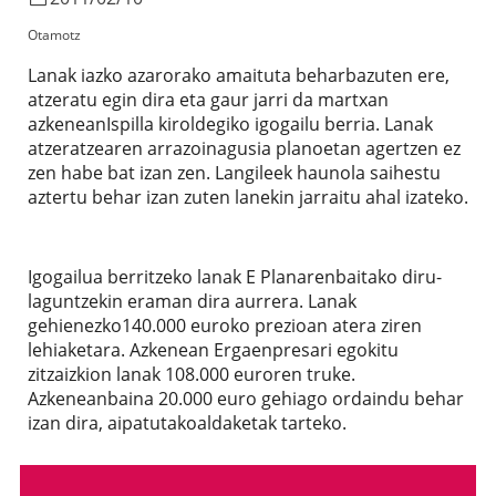
Otamotz
Lanak iazko azarorako amaituta beharbazuten ere,
atzeratu egin dira eta gaur jarri da martxan
azkeneanIspilla kiroldegiko igogailu berria. Lanak
atzeratzearen arrazoinagusia planoetan agertzen ez
zen habe bat izan zen. Langileek haunola saihestu
aztertu behar izan zuten lanekin jarraitu ahal izateko.
Igogailua berritzeko lanak E Planarenbaitako diru-
laguntzekin eraman dira aurrera. Lanak
gehienezko140.000 euroko prezioan atera ziren
lehiaketara. Azkenean Ergaenpresari egokitu
zitzaizkion lanak 108.000 euroren truke.
Azkeneanbaina 20.000 euro gehiago ordaindu behar
izan dira, aipatutakoaldaketak tarteko.