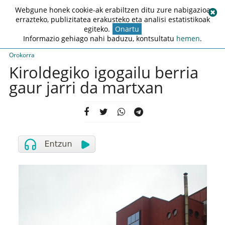
Webgune honek cookie-ak erabiltzen ditu zure nabigazioa
errazteko, publizitatea erakusteko eta analisi estatistikoak
egiteko.
Onartu
Informazio gehiago nahi baduzu, kontsultatu
hemen
.
Orokorra
Kiroldegiko igogailu berria
gaur jarri da martxan