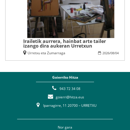
Irailetik aurrera, hainbat arte tailer
izango dira aukeran Urretxun
Urretxu eta Zumarraga
2026
/
08
/
04
Goierriko Hitza
943 72 34 08
goierri@hitza.eus
Iparragirre, 11 20700 – URRETXU
Nor gara