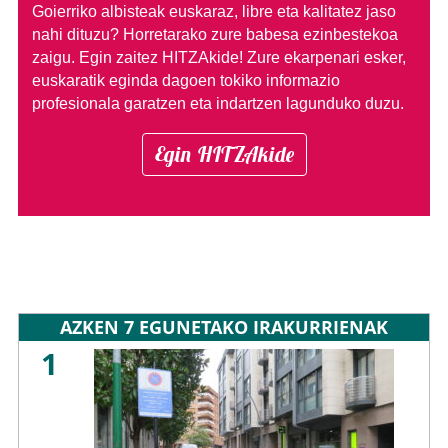
Goierriko albisteak euskaraz, libre eta kalitatez jaso
nahi dituzu?
Horretarako zure babesa ezinbestekoa
zaigu. Egin zaitez HITZAkide!
Zure ekarpenari esker,
euskaratik eginda dagoen tokiko informazio
profesionala garatzen eta indartzen lagunduko duzu.
Egin HITZAkide
AZKEN 7 EGUNETAKO IRAKURRIENAK
1