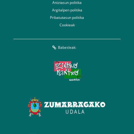
Aniztasun politika
Argitalpen politika
Pribatutasun politika
Cookieak
Babesleak: