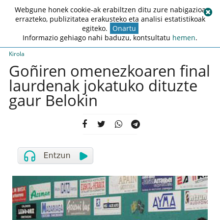
Webgune honek cookie-ak erabiltzen ditu zure nabigazioa
errazteko, publizitatea erakusteko eta analisi estatistikoak
egiteko.
Onartu
Informazio gehiago nahi baduzu, kontsultatu
hemen
.
Kirola
Goñiren omenezkoaren final
laurdenak jokatuko dituzte
gaur Belokin