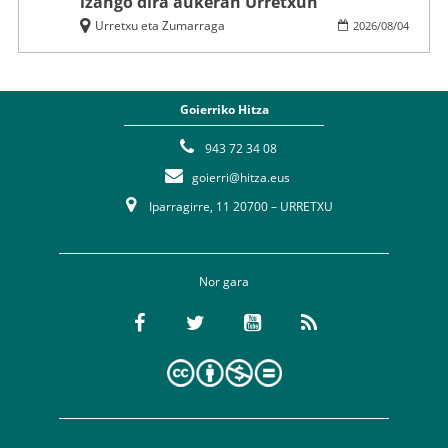
izango dira aukeran Urretxun
Urretxu eta Zumarraga
2026
/
08
/
04
Goierriko Hitza
943 72 34 08
goierri@hitza.eus
Iparragirre, 11 20700 – URRETXU
Nor gara