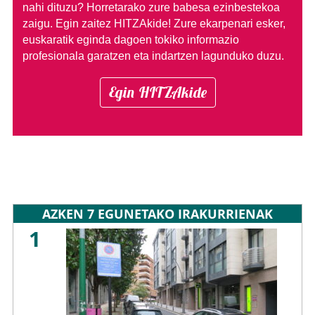
nahi dituzu?
Horretarako zure babesa ezinbestekoa
zaigu. Egin zaitez HITZAkide!
Zure ekarpenari esker,
euskaratik eginda dagoen tokiko informazio
profesionala garatzen eta indartzen lagunduko duzu.
Egin HITZAkide
AZKEN 7 EGUNETAKO IRAKURRIENAK
1