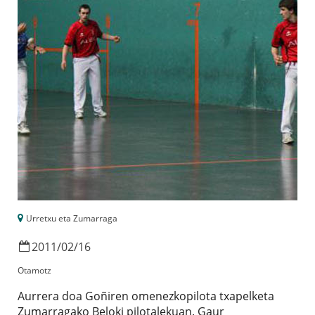
Urretxu eta Zumarraga
2011
/
02
/
16
Otamotz
Aurrera doa Goñiren omenezkopilota txapelketa
Zumarragako Beloki pilotalekuan. Gaur