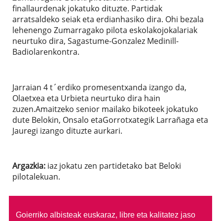
finallaurdenak jokatuko dituzte. Partidak
arratsaldeko seiak eta erdianhasiko dira. Ohi bezala
lehenengo Zumarragako pilota eskolakojokalariak
neurtuko dira, Sagastume-Gonzalez Medinill-
Badiolarenkontra.
Jarraian 4 t´erdiko promesentxanda izango da,
Olaetxea eta Urbieta neurtuko dira hain
zuzen.Amaitzeko senior mailako bikoteek jokatuko
dute Belokin, Onsalo etaGorrotxategik Larrañaga eta
Jauregi izango dituzte aurkari.
Argazkia:
iaz jokatu zen partidetako bat Beloki
pilotalekuan.
Goierriko albisteak euskaraz, libre eta kalitatez jaso