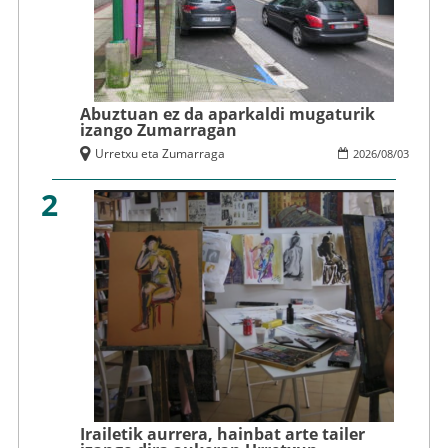
Abuztuan ez da aparkaldi mugaturik
izango Zumarragan
Urretxu eta Zumarraga
2026
/
08
/
03
2
Irailetik aurrera, hainbat arte tailer