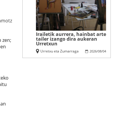
amotz
Irailetik aurrera, hainbat arte
tailer izango dira aukeran
n zen;
Urretxun
ren
Urretxu eta Zumarraga
2026
/
08
/
04
teko
itu
ean