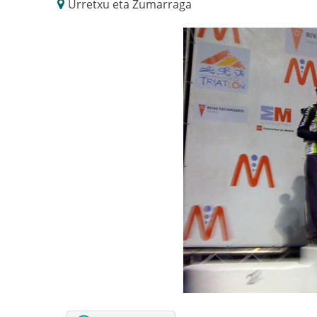
Urretxu eta Zumarraga