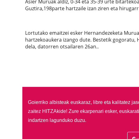
Asier Muruak aldiz, 0-34 eta 35-39 urte bitarteko
Guztira,198parte hartzaile izan ziren eta hirug
Lortutako emaitzei esker Hernandezeketa Muruak
hartzekoaukera izango dute. Bestetik gogoratu,
dela, datorren otsailaren 26an..
Goierriko albisteak euskaraz, libre eta kalitatez ja
zaitez HITZAkide!
Zure ekarpenari esker, euskarat
indartzen lagunduko duzu.