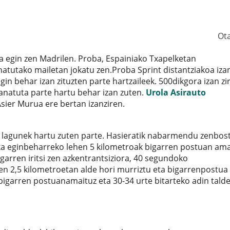
Ot
 egin zen Madrilen. Proba, Espainiako Txapelketan
anatutako mailetan jokatu zen.Proba Sprint distantziakoa iza
gin behar izan zituzten parte hartzaileek. 500dikgora izan zi
anatuta parte hartu behar izan zuten.
Urola Asirauto
ier Murua ere bertan izanziren.
 lagunek hartu zuten parte. Hasieratik nabarmendu zenbos
ika eginbeharreko lehen 5 kilometroak bigarren postuan ama
garren iritsi zen azkentrantsiziora, 40 segundoko
en 2,5 kilometroetan alde hori murriztu eta bigarrenpostua
igarren postuanamaituz eta 30-34 urte bitarteko adin tald