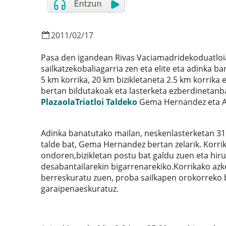
2011
/
02
/
17
Pasa den igandean Rivas Vaciamadridekoduatloia
sailkatzekobaliagarria zen eta elite eta adinka b
5 km korrika, 20 km bizikletaneta 2.5 km korrika e
bertan bildutakoak eta lasterketa ezberdinetanb
PlazaolaTriatloi Taldeko
Gema Hernandez eta As
Adinka banatutako mailan, neskenlasterketan 31
talde bat, Gema Hernandez bertan zelarik. Korr
ondoren,bizikletan postu bat galdu zuen eta hiru
desabantailarekin bigarrenarekiko.Korrikako azk
berreskuratu zuen, proba sailkapen orokorreko b
garaipenaeskuratuz.