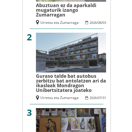
Abuztuan ez da aparkaldi
mugaturik izango
Zumarragan
Urretxu eta Zumarraga
2026
/
08
/
03
2
Guraso talde bat autobus
zerbitzu bat antolatzen ari da
ikasleak Mondragon
Unibertsitatera joateko
Urretxu eta Zumarraga
2026
/
07
/
31
3