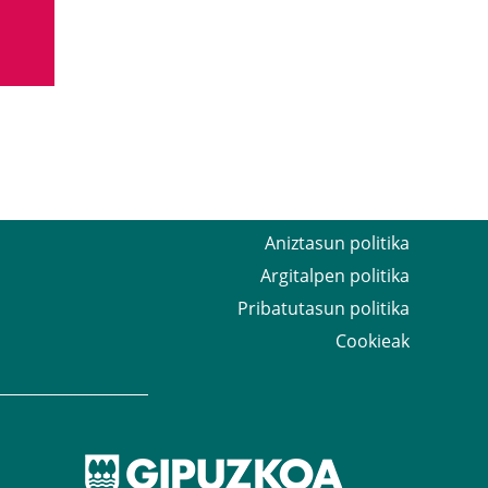
Aniztasun politika
Argitalpen politika
Pribatutasun politika
Cookieak