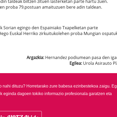
adin taldeak biltzen zituen lasterketan parte hartu zuen.
arren proba 79.postuan amaituzuen bere adin taldean.
 Sorian egingo den Espainiako Txapelketan parte
 Hego Euskal Herriko zirkuitukolehen proba Mungian ospatu
Argazkia:
Hernandez podiumean pasa den iga
Egilea:
Urola Asirauto Pl
so nahi dituzu?
Horretarako zure babesa ezinbestekoa zaigu. Eg
ik eginda dagoen tokiko informazio profesionala garatzen eta