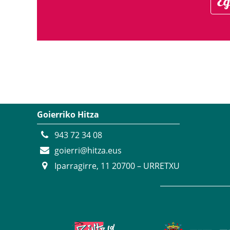
Eg
Goierriko Hitza
943 72 34 08
goierri@hitza.eus
Iparragirre, 11 20700 – URRETXU