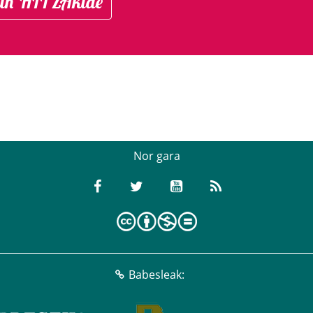
in HITZAkide
Nor gara
Babesleak: