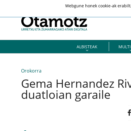
Webgune honek cookie-ak erabiltze
ALBISTEAK
MULTI
Orokorra
Gema Hernandez Riv
duatloian garaile