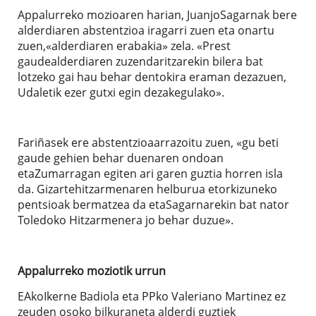
Appalurreko mozioaren harian, JuanjoSagarnak bere
alderdiaren abstentzioa iragarri zuen eta onartu
zuen,«alderdiaren erabakia» zela. «Prest
gaudealderdiaren zuzendaritzarekin bilera bat
lotzeko gai hau behar dentokira eraman dezazuen,
Udaletik ezer gutxi egin dezakegulako».
Fariñasek ere abstentzioaarrazoitu zuen, «gu beti
gaude gehien behar duenaren ondoan
etaZumarragan egiten ari garen guztia horren isla
da. Gizartehitzarmenaren helburua etorkizuneko
pentsioak bermatzea da etaSagarnarekin bat nator
Toledoko Hitzarmenera jo behar duzue».
Appalurreko moziotik urrun
EAkoIkerne Badiola eta PPko Valeriano Martinez ez
zeuden osoko bilkuraneta alderdi guztiek