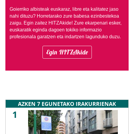
Goierriko albisteak euskaraz, libre eta kalitatez jaso
nahi dituzu?
Horretarako zure babesa ezinbestekoa
zaigu. Egin zaitez HITZAkide!
Zure ekarpenari esker,
euskaratik eginda dagoen tokiko informazio
profesionala garatzen eta indartzen lagunduko duzu.
Egin HITZAkide
AZKEN 7 EGUNETAKO IRAKURRIENAK
1