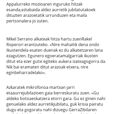
Appalurreko mozioaren inguruko hitzak
esanda,eztabaida aldez aurretik jubilatutakoek
dituzten arazoetatik urrunduzen eta maila
pertsonalera jo zuten.
Mikel Serrano alkateak hitza hartu zuenRakel
Roperori erantzuteko. «Nire mahaitik dena ondo
ikustendela esaten duenak ez du alkatetzaren lana
ezagutzen. Egunero egoeratamalgarriak ikusten
ditut eta ezer gutxi egiteko aukera izateagogorra da.
Nik bai eramaten ditut arazoak etxera, nire
eginbeharradelako».
Azkaratek mikrofonoa martxan jarri
etaaurrejubilazioen gaia berreskuratu zuen. «Gu
aldeko botoaeskatzera etorri gara. Gu ez ginen nahi
genuelako aldez aurretikjubilatu, guk krisia pairatu
dugu eta gogoratu nahi dizuegu GerraZibilaren