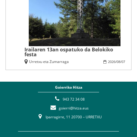
Irailaren 13an ospatuko da Belokiko
festa
Urretxu eta Zumarraga
2026
/
08
/
07
Goierriko Hitza
943 72 34 08
goierri@hitza.eus
Iparragirre, 11 20700 – URRETXU