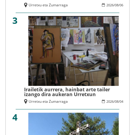
Urretxu eta Zumarraga
2026
/
08
/
06
3
Irailetik aurrera, hainbat arte tailer
izango dira aukeran Urretxun
Urretxu eta Zumarraga
2026
/
08
/
04
4