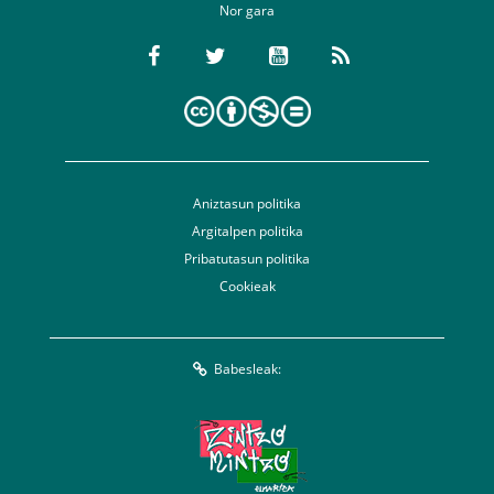
Nor gara
Aniztasun politika
Argitalpen politika
Pribatutasun politika
Cookieak
Babesleak: