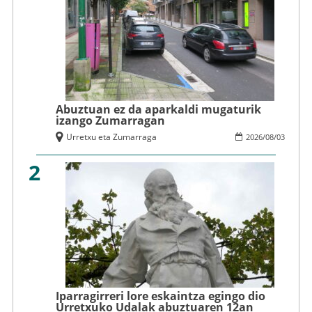
Abuztuan ez da aparkaldi mugaturik
izango Zumarragan
Urretxu eta Zumarraga
2026
/
08
/
03
2
Iparragirreri lore eskaintza egingo dio
Urretxuko Udalak abuztuaren 12an