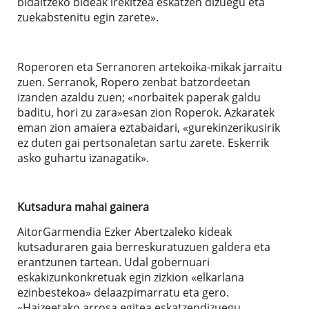
bidaltzeko bideak irekitzea eskatzen dizuegu eta
zuekabstenitu egin zarete».
Roperoren eta Serranoren artekoika-mikak jarraitu
zuen. Serranok, Ropero zenbat batzordeetan
izanden azaldu zuen; «norbaitek paperak galdu
baditu, hori zu zara»esan zion Roperok. Azkaratek
eman zion amaiera eztabaidari, «gurekinzerikusirik
ez duten gai pertsonaletan sartu zarete. Eskerrik
asko guhartu izanagatik».
Kutsadura mahai gainera
AitorGarmendia Ezker Abertzaleko kideak
kutsaduraren gaia berreskuratuzuen galdera eta
erantzunen tartean. Udal gobernuari
eskakizunkonkretuak egin zizkion «elkarlana
ezinbestekoa» delaazpimarratu eta gero.
«Haizeetako arrosa egitea eskatzendizuegu,