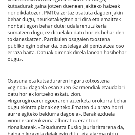
kutsadurak gaina jotzen duenean jakiteko haizeak
nondikdatozen. PM10a zertaz osatuta dagoen jakin
behar dugu, neurketakegiten ari dira eta emaitzek
nonbait egon behar dute; udalarenutzikeria
sumatzen dugu, ez dituelako datu horiek behar den
tokianeskatzen. Partikulen osagaien txostena
publiko egin behar da, bestelagaizki pentsatzea oso
erraza baita. Datuak direnak direla lanean hasibehar
dugu».
Osasuna eta kutsaduraren ingurukotxostena
«eginda» dagoela esan zuen Garmendiak etaudalari
datu horiek lortzeko eskatu zion.
«Ingurugiroarenegoeraren azterketa orokorra behar
dugu ekintza planak egiteko.Ematen du arazo horri
aurre egiteko beldurra dagoela». Berak ezduela
«inoiz erantzukizuna alboratu» erantzun
zionalkateak. «Eskuduntza Eusko Jaurlaritzarena da,
baina bileraketa deiak egin ditut eta alarma piztu