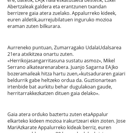
Abertzaleak galdera eta erantzunen txandan
berrizere gaia atera zuelako. Appalurreko kideek,
euren aldetik,aurrejubilatuen inguruko mozioa
eraman zuten bilkurara.
Aurreneko puntuan, Zumarragako UdalaUdalsarea
21era atxikitzea onartu zuten.
«Herrikojasangarritasuna sustatu asmoz», Mikel
Serrano alkatearenarabera. Juanjo Sagarna EAJko
bozeramaileak hitza hartu zuen,«kutsaduraren gaiari
beldurrik gabe heltzeko ordua da. Guztionartean
irtenbide bat aurkitu behar dugulakoan gaude,
herritarrakkezkatzen dituen gaia delako».
Gaia atera orduko baztertu zuten etaAppalur
elkarteko kideen mozioa irakurtzeari ekin zioten. Jose
MariAzkarate Appalurreko kideak berriz, euren