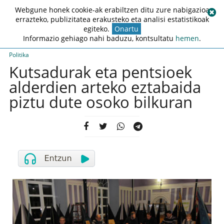
Webgune honek cookie-ak erabiltzen ditu zure nabigazioa
errazteko, publizitatea erakusteko eta analisi estatistikoak
egiteko.
Onartu
Informazio gehiago nahi baduzu, kontsultatu
hemen
.
Politika
Kutsadurak eta pentsioek
alderdien arteko eztabaida
piztu dute osoko bilkuran