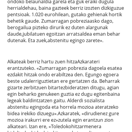
ondoko belaunaldia garela eta guk eraiki dugula
herrialdehau, baina gazteek berriz izozten dizkiguzue
pentsioak. 1.020 eurohilean, gutako gehienak hortik
behetik gaude. Zumarragan pobreziaasko dago,
berogailua pizteko dirurik ez duten alargunak
daude,jubilatuen egoitzan arratsaldea eman behar
dutenak. Eta zuek,abstenitu egingo zarete».
Alkateak berriz hartu zuen hitzaAzkarateri
erantzuteko. «Zumarragan pobrezia dagoela esatea
ezdakit hitzak ondo erabiltzea den. Egungo egoera
beste udalerriguztietan ere gertatzen da. Beharrak
gizarte zerbitzuen bitartezbideratzen ditugu, agian
egin beharko genukeen guztia ez dugu egitenbaina
legeak baldintzatzen gaitu. Alderdi sozialista
abstenitu egingoda eta horrela mozioa ateratzeko
bidea irekiko dizuegu».Azkaratek, «dirudienez gure
mozioa irakurri ere ez»zutela egin erantzun zion
alkateari. Izan ere, «Toledokohitzarmenera