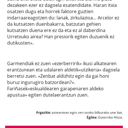
dezakeen ezer ez dagoela esatendidate. Haran itxia
osatzen dugu eta horrek faktore guztien
indarraareagotzen du: lanak, zirkulazioa… Arcelor ez
da kutsatzen duenbakarra, batzutan gehien
kutsatzen duena ere ez da eta ez al daberdina
Urretxuko airea? Han presiorik egiten duzuenik ez
dutikusten».
Garmendiak ez zuen «ezerberririk» ikusi alkatearen
erantzunean eta udalaren aldetik«utzikeria» dagoela
berretsi zuen. «Zenbat aldizhitz egin da gai honi
buruz ingurugiro batzordean?».
Fariñasek«eskualdearen garapenaren aldeko
apustua» egiten dutelaerantzun zuen.
Argazkia:
asteartean egin zen osoko bilkurako une bat.
Egilea:
Goierriko Hitza.