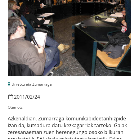
Urretxu eta Zumarraga
2011
/
02
/
24
Otamotz
Azkenaldian, Zumarraga komunikabideetanhizpide
izan da, kutsadura datu kezkagarriak tarteko. Gaiak
zeresanaeman zuen herenegungo osoko bilkuran
ere; batetik, EAJk hala eskatutaeta bestetik, Ezker