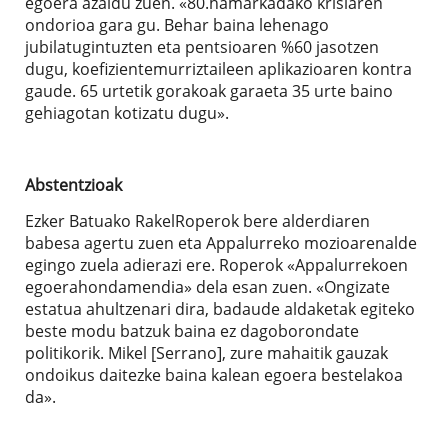
egoera azaldu zuen. «80.hamarkadako krisiaren
ondorioa gara gu. Behar baina lehenago
jubilatugintuzten eta pentsioaren %60 jasotzen
dugu, koefizientemurriztaileen aplikazioaren kontra
gaude. 65 urtetik gorakoak garaeta 35 urte baino
gehiagotan kotizatu dugu».
Abstentzioak
Ezker Batuako RakelRoperok bere alderdiaren
babesa agertu zuen eta Appalurreko mozioarenalde
egingo zuela adierazi ere. Roperok «Appalurrekoen
egoerahondamendia» dela esan zuen. «Ongizate
estatua ahultzenari dira, badaude aldaketak egiteko
beste modu batzuk baina ez dagoborondate
politikorik. Mikel [Serrano], zure mahaitik gauzak
ondoikus daitezke baina kalean egoera bestelakoa
da».