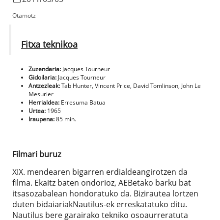
Otamotz
Fitxa teknikoa
Zuzendaria:
Jacques Tourneur
Gidoilaria:
Jacques Tourneur
Antzezleak:
Tab Hunter, Vincent Price, David Tomlinson, John Le
Mesurier
Herrialdea:
Erresuma Batua
Urtea:
1965
Iraupena:
85 min.
Filmari buruz
XIX. mendearen bigarren erdialdeangirotzen da
filma. Ekaitz baten ondorioz, AEBetako barku bat
itsasozabalean hondoratuko da. Bizirautea lortzen
duten bidaiariakNautilus-ek erreskatatuko ditu.
Nautilus bere garairako tekniko osoaurreratuta