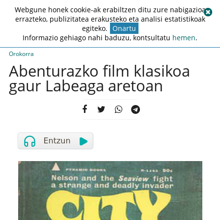
Webgune honek cookie-ak erabiltzen ditu zure nabigazioa
errazteko, publizitatea erakusteko eta analisi estatistikoak
egiteko.
Onartu
Informazio gehiago nahi baduzu, kontsultatu
hemen
.
Orokorra
Abenturazko film klasikoa
gaur Labeaga aretoan