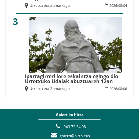
Urretxu eta Zumarraga
2026
/
08
/
04
3
Iparragirreri lore eskaintza egingo dio
Urretxuko Udalak abuztuaren 12an
Urretxu eta Zumarraga
2026
/
08
/
06
Goierriko Hitza
943 72 34 08
goierri@hitza.eus