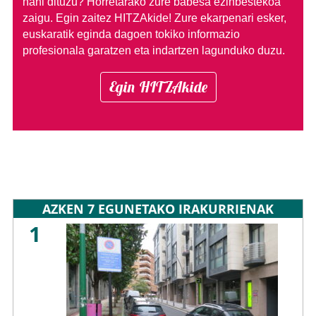
nahi dituzu?
Horretarako zure babesa ezinbestekoa
zaigu. Egin zaitez HITZAkide!
Zure ekarpenari esker,
euskaratik eginda dagoen tokiko informazio
profesionala garatzen eta indartzen lagunduko duzu.
Egin HITZAkide
AZKEN 7 EGUNETAKO IRAKURRIENAK
1