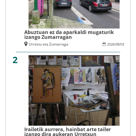
Abuztuan ez da aparkaldi mugaturik
izango Zumarragan
Urretxu eta Zumarraga
2026
/
08
/
03
2
Irailetik aurrera, hainbat arte tailer
izango dira aukeran Urretxun