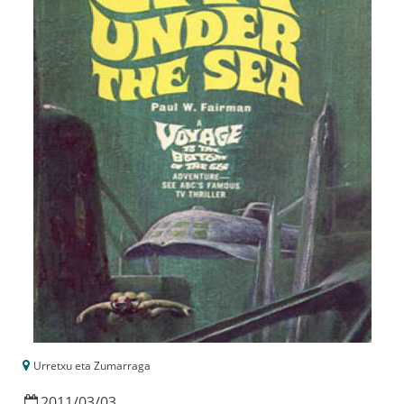
Urretxu eta Zumarraga
2011
/
03
/
03