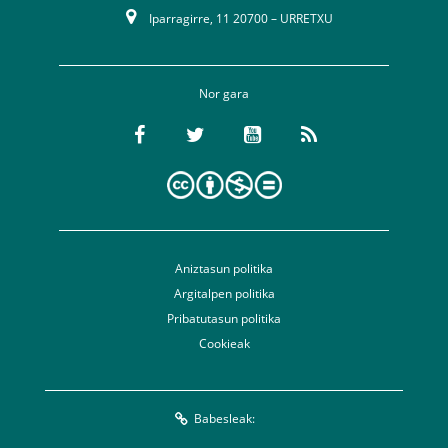
Iparragirre, 11 20700 – URRETXU
Nor gara
Aniztasun politika
Argitalpen politika
Pribatutasun politika
Cookieak
Babesleak: