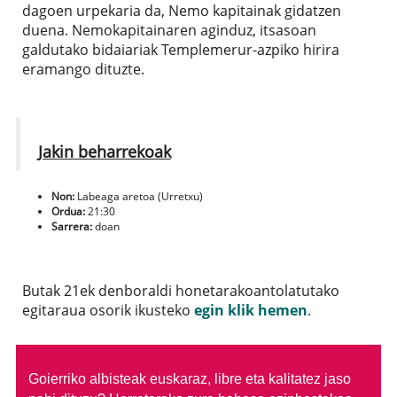
dagoen urpekaria da, Nemo kapitainak gidatzen
duena. Nemokapitainaren aginduz, itsasoan
galdutako bidaiariak Templemerur-azpiko hirira
eramango dituzte.
Jakin beharrekoak
Non:
Labeaga aretoa (Urretxu)
Ordua:
21:30
Sarrera:
doan
Butak 21ek denboraldi honetarakoantolatutako
egitaraua osorik ikusteko
egin klik hemen
.
Goierriko albisteak euskaraz, libre eta kalitatez jaso