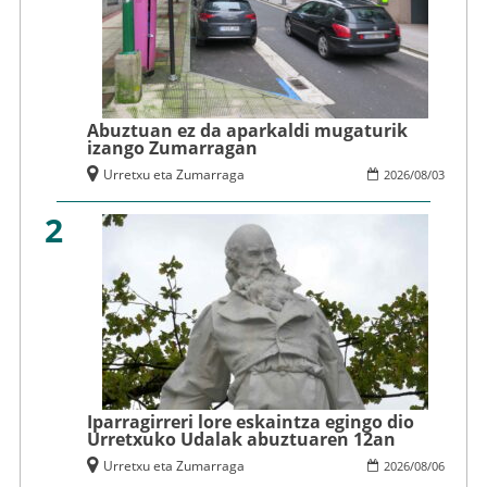
Abuztuan ez da aparkaldi mugaturik
izango Zumarragan
Urretxu eta Zumarraga
2026
/
08
/
03
2
Iparragirreri lore eskaintza egingo dio
Urretxuko Udalak abuztuaren 12an
Urretxu eta Zumarraga
2026
/
08
/
06