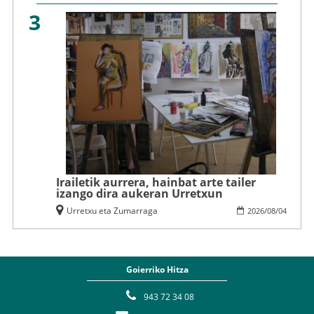
3
Irailetik aurrera, hainbat arte tailer
izango dira aukeran Urretxun
Urretxu eta Zumarraga
2026
/
08
/
04
Goierriko Hitza
943 72 34 08