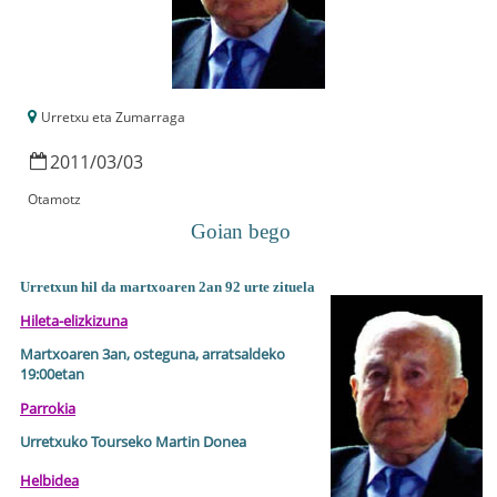
Urretxu eta Zumarraga
2011
/
03
/
03
Otamotz
Goian bego
Urretxun hil da martxoaren 2an 92 urte zituela
Hileta-elizkizuna
Martxoaren 3an
, osteguna
, arratsaldeko
19:00etan
Parrokia
Urretxuko Tourseko Martin Donea
Helbidea