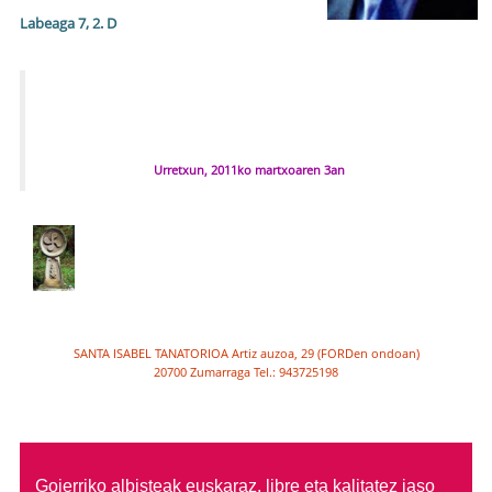
Labeaga 7, 2. D
Urretxun, 2011ko martxoaren 3an
SANTA ISABEL TANATORIOA Artiz auzoa, 29 (FORDen ondoan)
20700 Zumarraga Tel.: 943725198
Goierriko albisteak euskaraz, libre eta kalitatez jaso