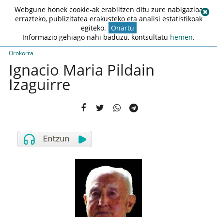
Webgune honek cookie-ak erabiltzen ditu zure nabigazioa
errazteko, publizitatea erakusteko eta analisi estatistikoak
egiteko.
Onartu
Informazio gehiago nahi baduzu, kontsultatu
hemen
.
Orokorra
Ignacio Maria Pildain
Izaguirre