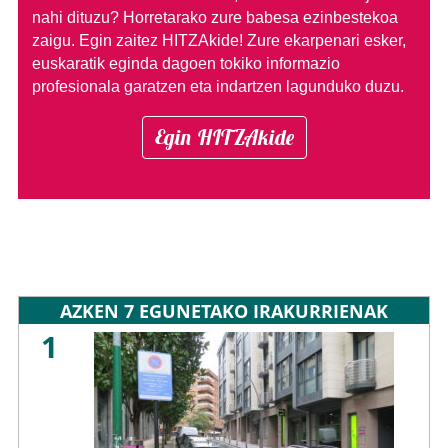
nahi dituzu?
Horretarako zure babesa ezinbestekoa
zaigu. Egin zaitez HITZAkide!
Zure ekarpenari esker,
euskaratik eginda dagoen tokiko informazio
profesionala garatzen eta indartzen lagunduko duzu.
Egin HITZAkide
AZKEN 7 EGUNETAKO IRAKURRIENAK
1