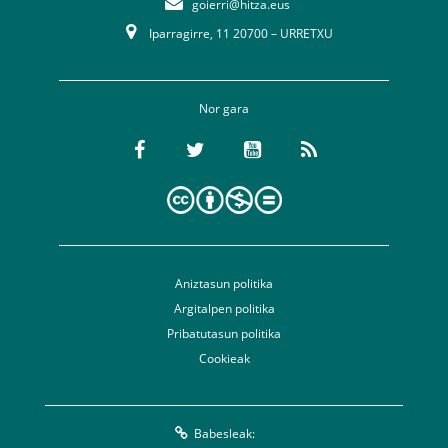
goierri@hitza.eus
Iparragirre, 11 20700 – URRETXU
Nor gara
Aniztasun politika
Argitalpen politika
Pribatutasun politika
Cookieak
Babesleak: