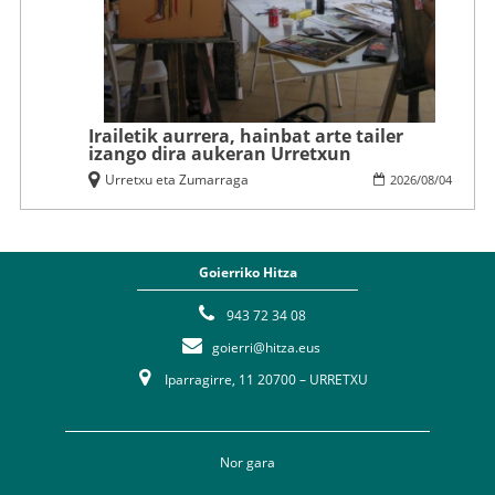
Irailetik aurrera, hainbat arte tailer
izango dira aukeran Urretxun
Urretxu eta Zumarraga
2026
/
08
/
04
Goierriko Hitza
943 72 34 08
goierri@hitza.eus
Iparragirre, 11 20700 – URRETXU
Nor gara