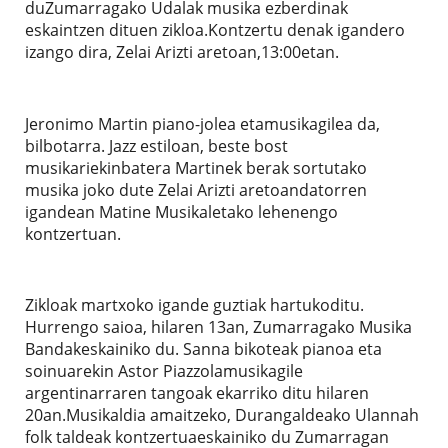
duZumarragako Udalak musika ezberdinak
eskaintzen dituen zikloa.Kontzertu denak igandero
izango dira, Zelai Arizti aretoan,13:00etan.
Jeronimo Martin piano-jolea etamusikagilea da,
bilbotarra. Jazz estiloan, beste bost
musikariekinbatera Martinek berak sortutako
musika joko dute Zelai Arizti aretoandatorren
igandean Matine Musikaletako lehenengo
kontzertuan.
Zikloak martxoko igande guztiak hartukoditu.
Hurrengo saioa, hilaren 13an, Zumarragako Musika
Bandakeskainiko du. Sanna bikoteak pianoa eta
soinuarekin Astor Piazzolamusikagile
argentinarraren tangoak ekarriko ditu hilaren
20an.Musikaldia amaitzeko, Durangaldeako Ulannah
folk taldeak kontzertuaeskainiko du Zumarragan