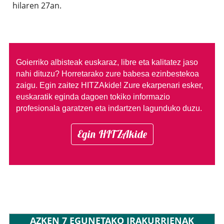
hilaren 27an.
Goierriko albisteak euskaraz, libre eta kalitatez jaso
nahi dituzu?
Horretarako zure babesa ezinbestekoa
zaigu. Egin zaitez HITZAkide!
Zure ekarpenari esker,
euskaratik eginda dagoen tokiko informazio
profesionala garatzen eta indartzen lagunduko duzu.
Egin HITZAkide
AZKEN 7 EGUNETAKO IRAKURRIENAK