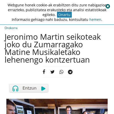
Webgune honek cookie-ak erabiltzen ditu zure nabigazioa
errazteko, publizitatea erakusteko eta analisi estatistikoak
egiteko.
Onartu
Informazio gehiago nahi baduzu, kontsultatu
hemen
.
Orokorra
Jeronimo Martin seikoteak
joko du Zumarragako
Matine Musikaletako
lehenengo kontzertuan