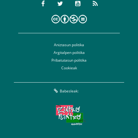
Aniztasun politika
Argitalpen politika
Pribatutasun politika
Cookieak
Babesleak: