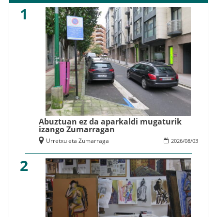
1
Abuztuan ez da aparkaldi mugaturik
izango Zumarragan
Urretxu eta Zumarraga
2026
/
08
/
03
2