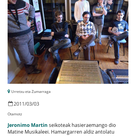
Urretxu eta Zumarraga
2011
/
03
/
03
Otamotz
Jeronimo Martin
seikoteak hasieraemango dio
Matine Musikaleei. Hamargarren aldiz antolatu