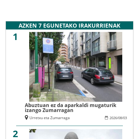
AZKEN 7 EGUNETAKO IRAKURRIENAK
1
Abuztuan ez da aparkaldi mugaturik
izango Zumarragan
Urretxu eta Zumarraga
2026
/
08
/
03
2