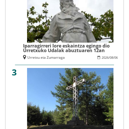
Iparragirreri lore eskaintza egingo dio
Urretxuko Udalak abuztuaren 12an
Urretxu eta Zumarraga
2026
/
08
/
06
3