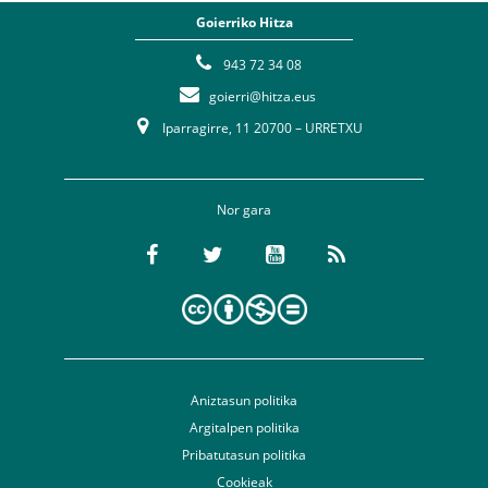
Goierriko Hitza
943 72 34 08
goierri@hitza.eus
Iparragirre, 11 20700 – URRETXU
Nor gara
Aniztasun politika
Argitalpen politika
Pribatutasun politika
Cookieak