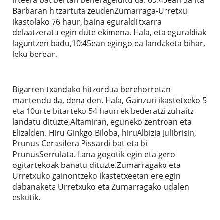
Barbaran hitzartuta zeudenZumarraga-Urretxu
ikastolako 76 haur, baina eguraldi txarra
delaatzeratu egin dute ekimena. Hala, eta eguraldiak
laguntzen badu,10:45ean egingo da landaketa bihar,
leku berean.
Bigarren txandako hitzordua berehorretan
mantendu da, dena den. Hala, Gainzuri ikastetxeko 5
eta 10urte bitarteko 54 haurrek bederatzi zuhaitz
landatu dituzte,Altamiran, eguneko zentroan eta
Elizalden. Hiru Ginkgo Biloba, hiruAlbizia Julibrisin,
Prunus Cerasifera Pissardi bat eta bi
PrunusSerrulata. Lana gogotik egin eta gero
ogitartekoak banatu dituzte.Zumarragako eta
Urretxuko gainontzeko ikastetxeetan ere egin
dabanaketa Urretxuko eta Zumarragako udalen
eskutik.