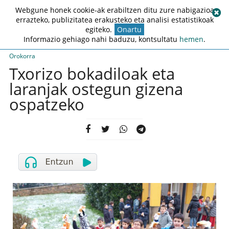
Webgune honek cookie-ak erabiltzen ditu zure nabigazioa
errazteko, publizitatea erakusteko eta analisi estatistikoak
egiteko.
Onartu
Informazio gehiago nahi baduzu, kontsultatu
hemen
.
Orokorra
Txorizo bokadiloak eta
laranjak ostegun gizena
ospatzeko