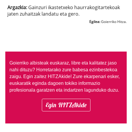
Argazkia:
Gainzuri ikastetxeko haurrakogitartekoak
jaten zuhaitzak landatu eta gero.
Egilea:
Goierriko Hitza.
Goierriko albisteak euskaraz, libre eta kalitatez jaso
nahi dituzu?
Horretarako zure babesa ezinbestekoa
zaigu. Egin zaitez HITZAkide!
Zure ekarpenari esker,
euskaratik eginda dagoen tokiko informazio
profesionala garatzen eta indartzen lagunduko duzu.
Egin HITZAkide