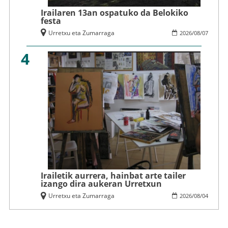
Irailaren 13an ospatuko da Belokiko
festa
Urretxu eta Zumarraga
2026
/
08
/
07
4
Irailetik aurrera, hainbat arte tailer
izango dira aukeran Urretxun
Urretxu eta Zumarraga
2026
/
08
/
04