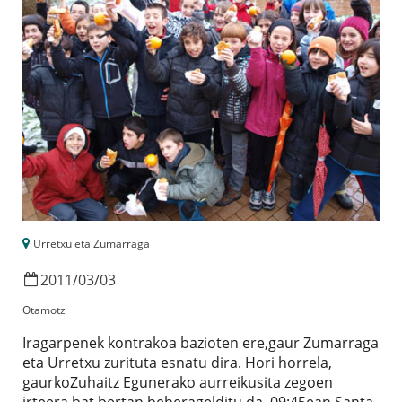
Urretxu eta Zumarraga
2011
/
03
/
03
Otamotz
Iragarpenek kontrakoa bazioten ere,gaur Zumarraga
eta Urretxu zurituta esnatu dira. Hori horrela,
gaurkoZuhaitz Egunerako aurreikusita zegoen
irteera bat bertan beheragelditu da. 09:45ean Santa