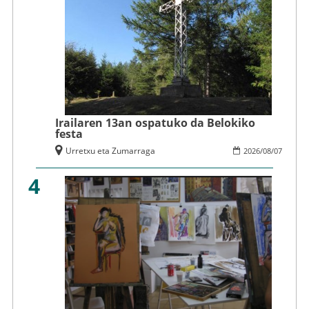
Irailaren 13an ospatuko da Belokiko
festa
Urretxu eta Zumarraga
2026
/
08
/
07
4