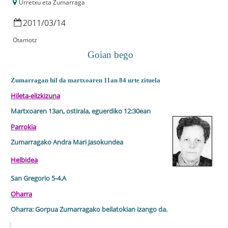
Urretxu eta Zumarraga
2011
/
03
/
14
Otamotz
Goian bego
Zumarragan hil da martxoaren 11an 84 urte zituela
Hileta-elizkizuna
Martxoaren 13an
, ostirala
, eguerdiko 12:30ean
Parrokia
Zumarragako Andra Mari Jasokundea
Helbidea
San Gregorio 5-4.A
Oharra
Oharra: Gorpua Zumarragako beilatokian izango da.