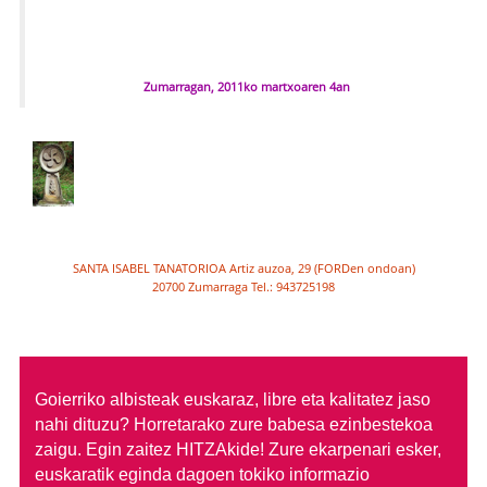
Zumarragan, 2011ko martxoaren 4an
SANTA ISABEL TANATORIOA Artiz auzoa, 29 (FORDen ondoan)
20700 Zumarraga Tel.: 943725198
Goierriko albisteak euskaraz, libre eta kalitatez jaso
nahi dituzu?
Horretarako zure babesa ezinbestekoa
zaigu. Egin zaitez HITZAkide!
Zure ekarpenari esker,
euskaratik eginda dagoen tokiko informazio