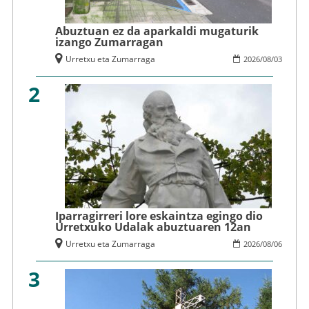
Abuztuan ez da aparkaldi mugaturik
izango Zumarragan
Urretxu eta Zumarraga
2026
/
08
/
03
2
Iparragirreri lore eskaintza egingo dio
Urretxuko Udalak abuztuaren 12an
Urretxu eta Zumarraga
2026
/
08
/
06
3