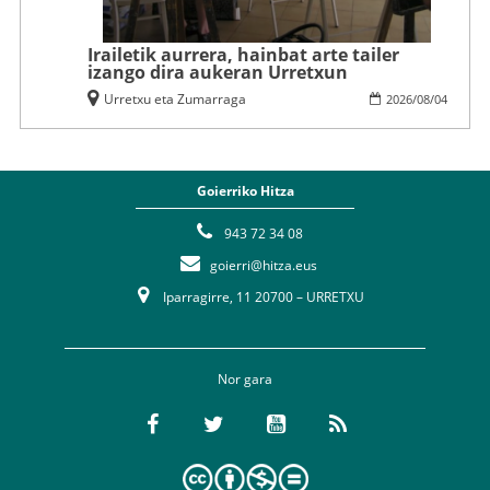
Irailetik aurrera, hainbat arte tailer
izango dira aukeran Urretxun
Urretxu eta Zumarraga
2026
/
08
/
04
Goierriko Hitza
943 72 34 08
goierri@hitza.eus
Iparragirre, 11 20700 – URRETXU
Nor gara