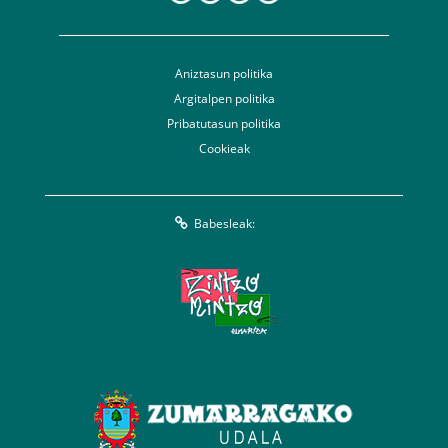
Aniztasun politika
Argitalpen politika
Pribatutasun politika
Cookieak
Babesleak: