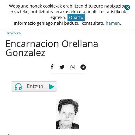
Webgune honek cookie-ak erabiltzen ditu zure nabigazioa
errazteko, publizitatea erakusteko eta analisi estatistikoak
egiteko.
Onartu
Informazio gehiago nahi baduzu, kontsultatu
hemen
.
Orokorra
Encarnacion Orellana
Gonzalez