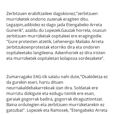
Zerbitzuen erabiltzaileei dagokionez,”zerbitzuen
murrizketek ondorio zuzenak eragiten ditu.
Legazpin,adibidez ez dago jada Etengabeko Arreta
Gunerik”, azaldu du Lopezek.Gauzak horrela, osasun
zerbitzuen murrizketak ospitaleei ere eragingodie.
”Gure protesten atzetik, Lehenengo Mailako Arreta
zerbitzukoenprotestak etorriko dira eta ondoren
ospitaleetako langileena. Azkenhoriek ez dira iristen
eta murrizketek ospitaletan kolapsoa sordezakete”.
Zumarragako EAG-tik salatu nahi dute,”Osakidetza ez
da gurekin eseri, hartu dituen
neurriakaldebakarrekoak izan dira. Soldatak ere
murriztu dizkigute eta ezdugu txintik ere esan,
garaiak gogorrak badira, gogorrak diraguztiontzat.
Baina ordutegien eta zerbitzuen murrizketarekin ez
gatozbat”. Lopezek eta Ramosek, ”Etengabeko Arreta