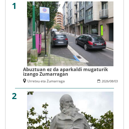
1
Abuztuan ez da aparkaldi mugaturik
izango Zumarragan
Urretxu eta Zumarraga
2026
/
08
/
03
2