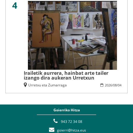
4
Irailetik aurrera, hainbat arte tailer
izango dira aukeran Urretxun
Urretxu eta Zumarraga
2026
/
08
/
04
Goierriko Hitza
943 72 34 08
goierri@hitza.eus