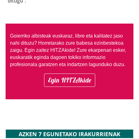
ditugu”.
Goierriko albisteak euskaraz, libre eta kalitatez jaso
nahi dituzu?
Horretarako zure babesa ezinbestekoa
zaigu. Egin zaitez HITZAkide!
Zure ekarpenari esker,
euskaratik eginda dagoen tokiko informazio
profesionala garatzen eta indartzen lagunduko duzu.
Egin HITZAkide
AZKEN 7 EGUNETAKO IRAKURRIENAK