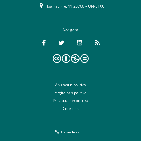
Iparragirre, 11 20700 – URRETXU
Nor gara
Aniztasun politika
Argitalpen politika
Pribatutasun politika
Cookieak
Babesleak: