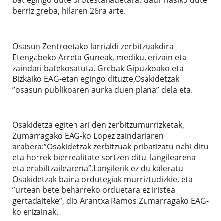
berriz greba, hilaren 26ra arte.
Osasun Zentroetako larrialdi zerbitzuakdira
Etengabeko Arreta Guneak, mediku, erizain eta
zaindari batekosatuta. Grebak Gipuzkoako eta
Bizkaiko EAG-etan egingo dituzte,Osakidetzak
”osasun publikoaren aurka duen plana” dela eta.
Osakidetza egiten ari den zerbitzumurrizketak,
Zumarragako EAG-ko Lopez zaindariaren
arabera:”Osakidetzak zerbitzuak pribatizatu nahi ditu
eta horrek bierrealitate sortzen ditu: langilearena
eta erabiltzailearena”.Langilerik ez du kaleratu
Osakidetzak baina ordutegiak murriztudizkie, eta
”urtean bete beharreko orduetara ez iristea
gertadaiteke”, dio Arantxa Ramos Zumarragako EAG-
ko erizainak.