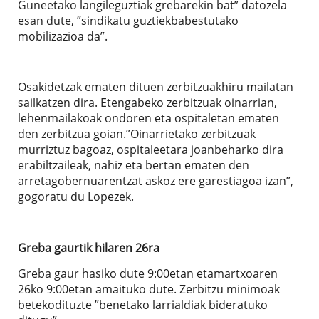
Guneetako langileguztiak grebarekin bat” datozela
esan dute, ”sindikatu guztiekbabestutako
mobilizazioa da”.
Osakidetzak ematen dituen zerbitzuakhiru mailatan
sailkatzen dira. Etengabeko zerbitzuak oinarrian,
lehenmailakoak ondoren eta ospitaletan ematen
den zerbitzua goian.”Oinarrietako zerbitzuak
murriztuz bagoaz, ospitaleetara joanbeharko dira
erabiltzaileak, nahiz eta bertan ematen den
arretagobernuarentzat askoz ere garestiagoa izan”,
gogoratu du Lopezek.
Greba gaurtik hilaren 26ra
Greba gaur hasiko dute 9:00etan etamartxoaren
26ko 9:00etan amaituko dute. Zerbitzu minimoak
betekodituzte ”benetako larrialdiak bideratuko