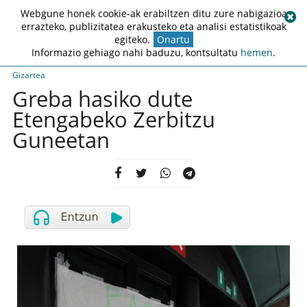
Webgune honek cookie-ak erabiltzen ditu zure nabigazioa
errazteko, publizitatea erakusteko eta analisi estatistikoak
egiteko.
Onartu
Informazio gehiago nahi baduzu, kontsultatu
hemen
.
Gizartea
Greba hasiko dute
Etengabeko Zerbitzu
Guneetan