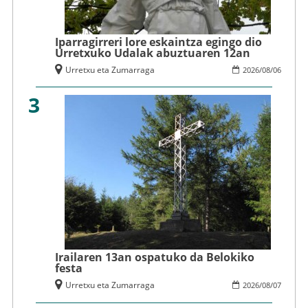
Iparragirreri lore eskaintza egingo dio
Urretxuko Udalak abuztuaren 12an
Urretxu eta Zumarraga
2026
/
08
/
06
3
Irailaren 13an ospatuko da Belokiko
festa
Urretxu eta Zumarraga
2026
/
08
/
07