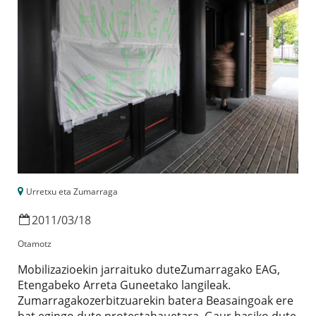
Urretxu eta Zumarraga
2011
/
03
/
18
Otamotz
Mobilizazioekin jarraituko duteZumarragako EAG,
Etengabeko Arreta Guneetako langileak.
Zumarragakozerbitzuarekin batera Beasaingoak ere
bat egingo dute protestahauetara. Gaur hasiko dute