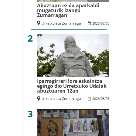
Abuztuan ez da aparkaldi
mugaturik izango
Zumarragan
Urretxu eta Zumarraga
2026
/
08
/
03
2
Iparragirreri lore eskaintza
egingo dio Urretxuko Udalak
abuztuaren 12an
Urretxu eta Zumarraga
2026
/
08
/
06
3