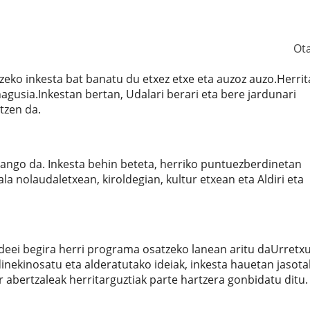
Ot
eko inkesta bat banatu du etxez etxe eta auzoz auzo.Herrit
agusia.Inkestan bertan, Udalari berari eta bere jardunari
tzen da.
zango da. Inkesta behin beteta, herriko puntuezberdinetan
 nolaudaletxean, kiroldegian, kultur etxean eta Aldiri eta
eei begira herri programa osatzeko lanean aritu daUrretx
dinekinosatu eta alderatutako ideiak, inkesta hauetan jasot
ker abertzaleak herritarguztiak parte hartzera gonbidatu ditu.