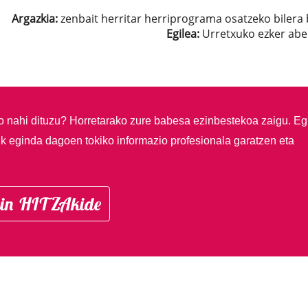
Argazkia:
zenbait herritar herriprograma osatzeko bilera
Egilea:
Urretxuko ezker abe
so nahi dituzu?
Horretarako zure babesa ezinbestekoa zaigu. Eg
ik eginda dagoen tokiko informazio profesionala garatzen eta
in HITZAkide