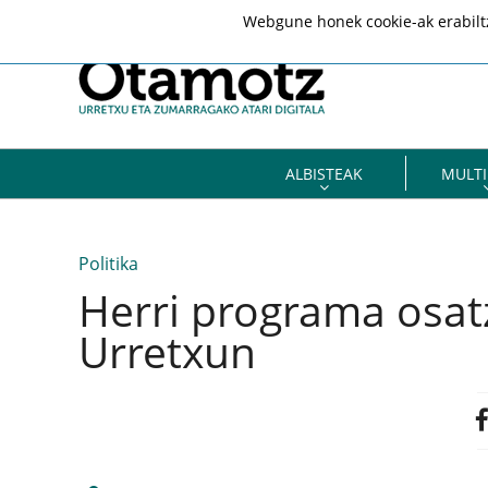
Webgune honek cookie-ak erabiltze
ALBISTEAK
MULTI
Politika
Herri programa osat
Urretxun