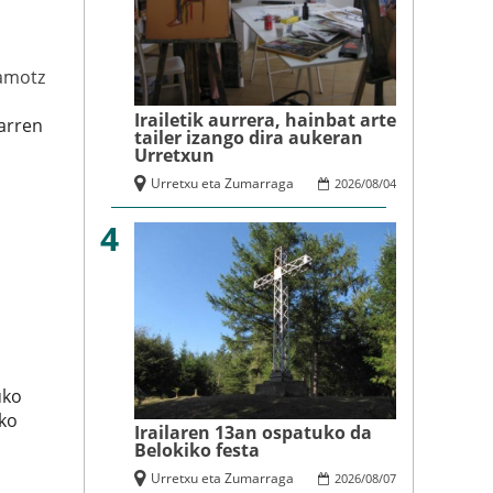
amotz
Irailetik aurrera, hainbat arte
arren
tailer izango dira aukeran
Urretxun
Urretxu eta Zumarraga
2026
/
08
/
04
4
uko
ako
Irailaren 13an ospatuko da
Belokiko festa
Urretxu eta Zumarraga
2026
/
08
/
07