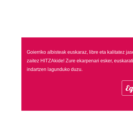
Goierriko albisteak euskaraz, libre eta kalitatez ja
zaitez HITZAkide!
Zure ekarpenari esker, euskarat
indartzen lagunduko duzu.
Eg