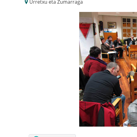
Urretxu eta Zumarraga