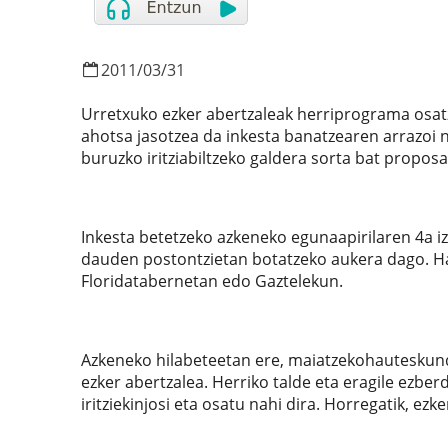
2011
/
03
/
31
Urretxuko ezker abertzaleak herriprograma osatz
ahotsa jasotzea da inkesta banatzearen arrazoi n
buruzko iritziabiltzeko galdera sorta bat proposa
Inkesta betetzeko azkeneko egunaapirilaren 4a i
dauden postontzietan botatzeko aukera dago. Hala
Floridatabernetan edo Gaztelekun.
Azkeneko hilabeteetan ere, maiatzekohauteskund
ezker abertzalea. Herriko talde eta eragile ezber
iritziekinjosi eta osatu nahi dira. Horregatik, ez