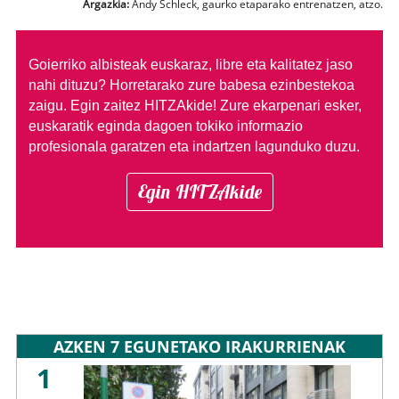
Argazkia:
Andy Schleck, gaurko etaparako entrenatzen, atzo.
Goierriko albisteak euskaraz, libre eta kalitatez jaso
nahi dituzu?
Horretarako zure babesa ezinbestekoa
zaigu. Egin zaitez HITZAkide!
Zure ekarpenari esker,
euskaratik eginda dagoen tokiko informazio
profesionala garatzen eta indartzen lagunduko duzu.
Egin HITZAkide
AZKEN 7 EGUNETAKO IRAKURRIENAK
1