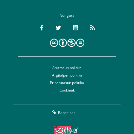
Nor gara
Aniztasun politika
Argitalpen politika
Pribatutasun politika
Cookieak
Babesleak: