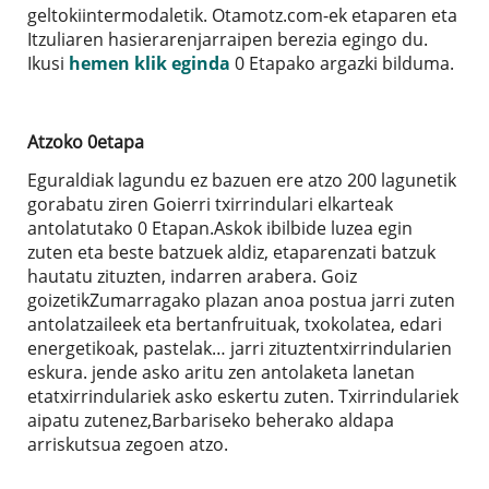
geltokiintermodaletik. Otamotz.com-ek etaparen eta
Itzuliaren hasierarenjarraipen berezia egingo du.
Ikusi
hemen klik eginda
0 Etapako argazki bilduma.
Atzoko 0etapa
Eguraldiak lagundu ez bazuen ere atzo 200 lagunetik
gorabatu ziren Goierri txirrindulari elkarteak
antolatutako 0 Etapan.Askok ibilbide luzea egin
zuten eta beste batzuek aldiz, etaparenzati batzuk
hautatu zituzten, indarren arabera. Goiz
goizetikZumarragako plazan anoa postua jarri zuten
antolatzaileek eta bertanfruituak, txokolatea, edari
energetikoak, pastelak… jarri zituztentxirrindularien
eskura. jende asko aritu zen antolaketa lanetan
etatxirrindulariek asko eskertu zuten. Txirrindulariek
aipatu zutenez,Barbariseko beherako aldapa
arriskutsua zegoen atzo.