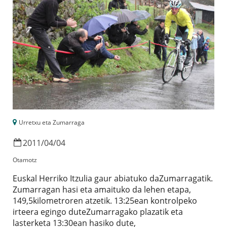
Urretxu eta Zumarraga
2011
/
04
/
04
Otamotz
Euskal Herriko Itzulia gaur abiatuko daZumarragatik.
Zumarragan hasi eta amaituko da lehen etapa,
149,5kilometroren atzetik. 13:25ean kontrolpeko
irteera egingo duteZumarragako plazatik eta
lasterketa 13:30ean hasiko dute,