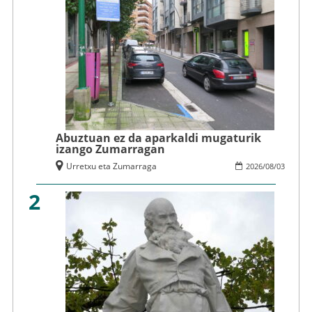
Abuztuan ez da aparkaldi mugaturik
izango Zumarragan
Urretxu eta Zumarraga
2026
/
08
/
03
2