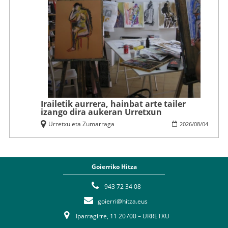
Irailetik aurrera, hainbat arte tailer
izango dira aukeran Urretxun
Urretxu eta Zumarraga
2026
/
08
/
04
Goierriko Hitza
943 72 34 08
goierri@hitza.eus
Iparragirre, 11 20700 – URRETXU