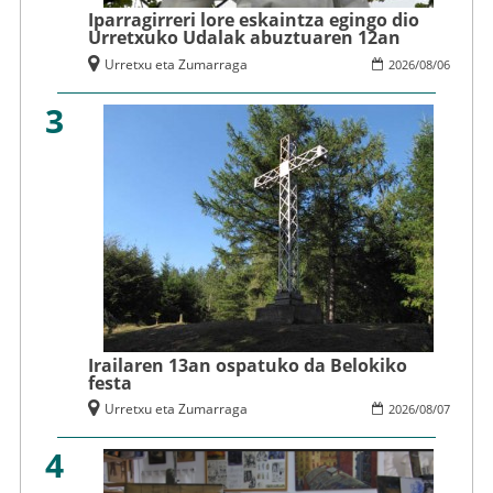
Iparragirreri lore eskaintza egingo dio
Urretxuko Udalak abuztuaren 12an
Urretxu eta Zumarraga
2026
/
08
/
06
3
Irailaren 13an ospatuko da Belokiko
festa
Urretxu eta Zumarraga
2026
/
08
/
07
4