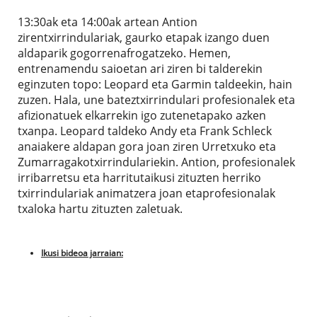
13:30ak eta 14:00ak artean Antion
zirentxirrindulariak, gaurko etapak izango duen
aldaparik gogorrenafrogatzeko. Hemen,
entrenamendu saioetan ari ziren bi talderekin
eginzuten topo: Leopard eta Garmin taldeekin, hain
zuzen. Hala, une bateztxirrindulari profesionalek eta
afizionatuek elkarrekin igo zutenetapako azken
txanpa. Leopard taldeko Andy eta Frank Schleck
anaiakere aldapan gora joan ziren Urretxuko eta
Zumarragakotxirrindulariekin. Antion, profesionalek
irribarretsu eta harritutaikusi zituzten herriko
txirrindulariak animatzera joan etaprofesionalak
txaloka hartu zituzten zaletuak.
Ikusi bideoa jarraian: