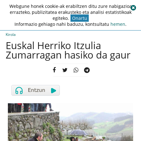
Webgune honek cookie-ak erabiltzen ditu zure nabigazioa
errazteko, publizitatea erakusteko eta analisi estatistikoak
egiteko.
Onartu
Informazio gehiago nahi baduzu, kontsultatu
hemen
.
Kirola
Euskal Herriko Itzulia
Zumarragan hasiko da gaur