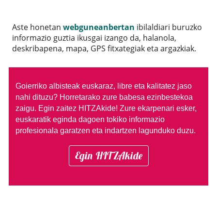
Aste honetan
webguneanbertan
ibilaldiari buruzko
informazio guztia ikusgai izango da, halanola,
deskribapena, mapa, GPS fitxategiak eta argazkiak.
Goierriko albisteak euskaraz, libre eta kalitatez jaso
nahi dituzu?
Horretarako zure babesa ezinbestekoa
zaigu. Egin zaitez HITZAkide!
Zure ekarpenari esker,
euskaratik eginda dagoen tokiko informazio
profesionala garatzen eta indartzen lagunduko duzu.
Egin HITZAkide