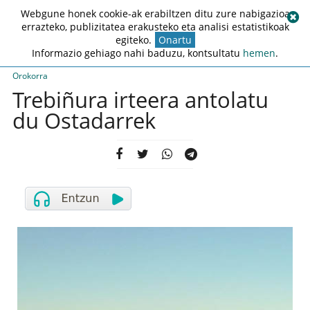
Webgune honek cookie-ak erabiltzen ditu zure nabigazioa
errazteko, publizitatea erakusteko eta analisi estatistikoak
egiteko.
Onartu
Informazio gehiago nahi baduzu, kontsultatu
hemen
.
Orokorra
Trebiñura irteera antolatu
du Ostadarrek