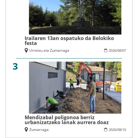
Irailaren 13an ospatuko da Belokiko
festa
Urretxu eta Zumarraga
2026
/
08
/
07
3
Mendizabal poligonoa berriz
urbanizatzeko lanak aurrera doaz
Zumarraga
2026
/
08
/
10