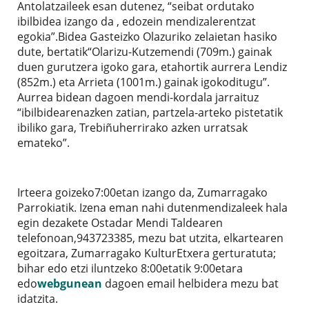
Antolatzaileek esan dutenez, “seibat ordutako
ibilbidea izango da , edozein mendizalerentzat
egokia”.Bidea Gasteizko Olazuriko zelaietan hasiko
dute, bertatik“Olarizu-Kutzemendi (709m.) gainak
duen gurutzera igoko gara, etahortik aurrera Lendiz
(852m.) eta Arrieta (1001m.) gainak igokoditugu”.
Aurrea bidean dagoen mendi-kordala jarraituz
“ibilbidearenazken zatian, partzela-arteko pistetatik
ibiliko gara, Trebiñuherrirako azken urratsak
emateko”.
Irteera goizeko7:00etan izango da, Zumarragako
Parrokiatik. Izena eman nahi dutenmendizaleek hala
egin dezakete Ostadar Mendi Taldearen
telefonoan,943723385, mezu bat utzita, elkartearen
egoitzara, Zumarragako KulturEtxera gerturatuta;
bihar edo etzi iluntzeko 8:00etatik 9:00etara
edo
webgunean
dagoen email helbidera mezu bat
idatzita.