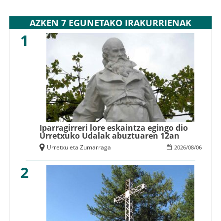
AZKEN 7 EGUNETAKO IRAKURRIENAK
1
Iparragirreri lore eskaintza egingo dio
Urretxuko Udalak abuztuaren 12an
Urretxu eta Zumarraga
2026
/
08
/
06
2