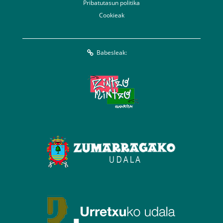
Pribatutasun politika
Cookieak
Babesleak: