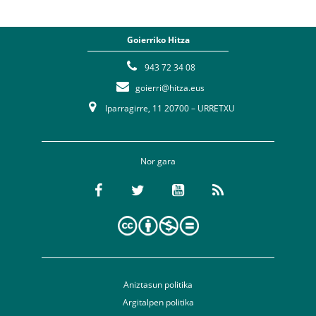
Goierriko Hitza
943 72 34 08
goierri@hitza.eus
Iparragirre, 11 20700 – URRETXU
Nor gara
Aniztasun politika
Argitalpen politika