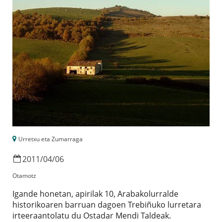
Urretxu eta Zumarraga
2011
/
04
/
06
Otamotz
Igande honetan, apirilak 10, Arabakolurralde
historikoaren barruan dagoen Trebiñuko lurretara
irteeraantolatu du Ostadar Mendi Taldeak.