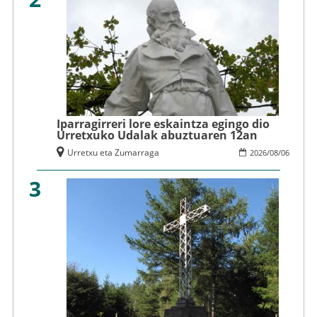
Iparragirreri lore eskaintza egingo dio
Urretxuko Udalak abuztuaren 12an
Urretxu eta Zumarraga
2026
/
08
/
06
3