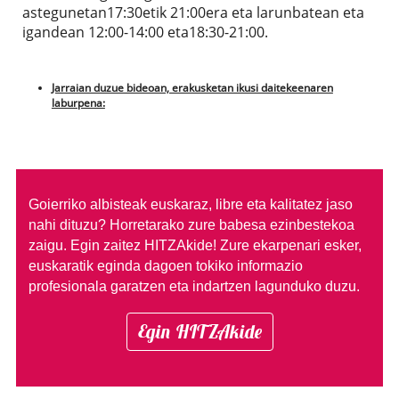
astegunetan17:30etik 21:00era eta larunbatean eta
igandean 12:00-14:00 eta18:30-21:00.
Jarraian duzue bideoan, erakusketan ikusi daitekeenaren
laburpena:
Goierriko albisteak euskaraz, libre eta kalitatez jaso
nahi dituzu?
Horretarako zure babesa ezinbestekoa
zaigu. Egin zaitez HITZAkide!
Zure ekarpenari esker,
euskaratik eginda dagoen tokiko informazio
profesionala garatzen eta indartzen lagunduko duzu.
Egin HITZAkide