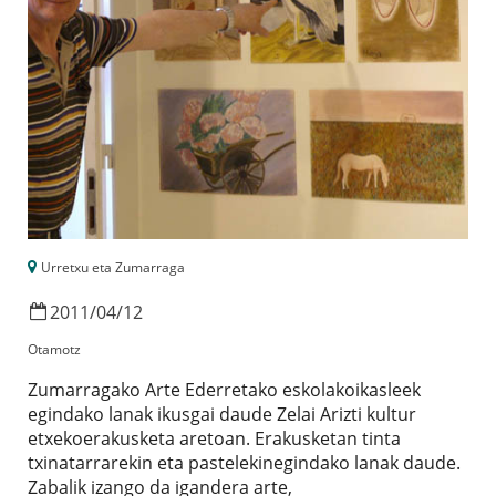
Urretxu eta Zumarraga
2011
/
04
/
12
Otamotz
Zumarragako Arte Ederretako eskolakoikasleek
egindako lanak ikusgai daude Zelai Arizti kultur
etxekoerakusketa aretoan. Erakusketan tinta
txinatarrarekin eta pastelekinegindako lanak daude.
Zabalik izango da igandera arte,