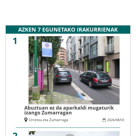
AZKEN 7 EGUNETAKO IRAKURRIENAK
1
Abuztuan ez da aparkaldi mugaturik
izango Zumarragan
Urretxu eta Zumarraga
2026
/
08
/
03
2