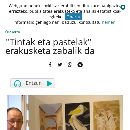
Webgune honek cookie-ak erabiltzen ditu zure nabigazioa
errazteko, publizitatea erakusteko eta analisi estatistikoak
egiteko.
Onartu
Informazio gehiago nahi baduzu, kontsultatu
hemen
.
Orokorra
''Tintak eta pastelak''
erakusketa zabalik da