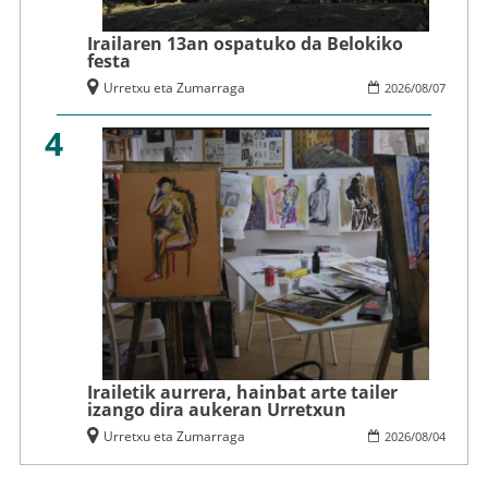
Irailaren 13an ospatuko da Belokiko
festa
Urretxu eta Zumarraga
2026
/
08
/
07
4
Irailetik aurrera, hainbat arte tailer
izango dira aukeran Urretxun
Urretxu eta Zumarraga
2026
/
08
/
04