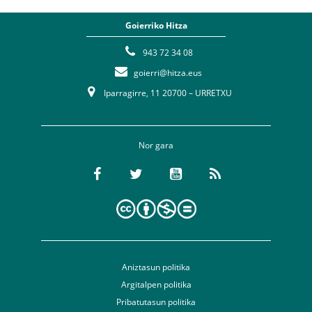
Goierriko Hitza
943 72 34 08
goierri@hitza.eus
Iparragirre, 11 20700 – URRETXU
Nor gara
Aniztasun politika
Argitalpen politika
Pribatutasun politika