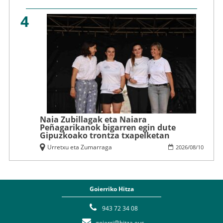
4
Naia Zubillagak eta Naiara
Peñagarikanok bigarren egin dute
Gipuzkoako trontza txapelketan
Urretxu eta Zumarraga
2026
/
08
/
10
Goierriko Hitza
943 72 34 08
goierri@hitza.eus