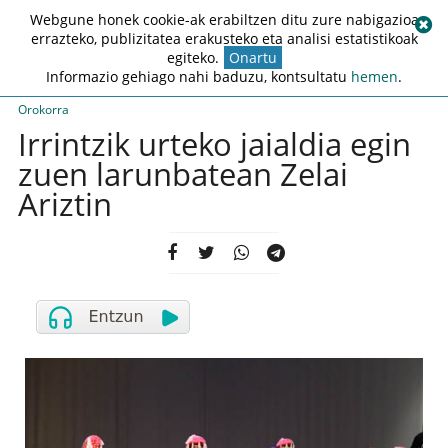
Webgune honek cookie-ak erabiltzen ditu zure nabigazioa
errazteko, publizitatea erakusteko eta analisi estatistikoak
egiteko.
Onartu
Informazio gehiago nahi baduzu, kontsultatu
hemen
.
Orokorra
Irrintzik urteko jaialdia egin
zuen larunbatean Zelai
Ariztin