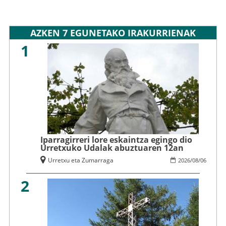
AZKEN 7 EGUNETAKO IRAKURRIENAK
1
Iparragirreri lore eskaintza egingo dio
Urretxuko Udalak abuztuaren 12an
Urretxu eta Zumarraga
2026
/
08
/
06
2