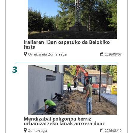
Irailaren 13an ospatuko da Belokiko
festa
Urretxu eta Zumarraga
2026
/
08
/
07
3
Mendizabal poligonoa berriz
urbanizatzeko lanak aurrera doaz
Zumarraga
2026
/
08
/
10