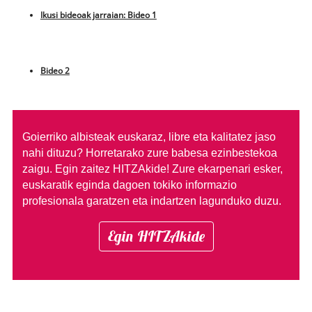
Ikusi bideoak jarraian: Bideo 1
Bideo 2
Goierriko albisteak euskaraz, libre eta kalitatez jaso
nahi dituzu?
Horretarako zure babesa ezinbestekoa
zaigu. Egin zaitez HITZAkide!
Zure ekarpenari esker,
euskaratik eginda dagoen tokiko informazio
profesionala garatzen eta indartzen lagunduko duzu.
Egin HITZAkide