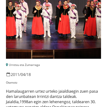
Urretxu eta Zumarraga
2011
/
04
/
18
Otamotz
Hamalaugarren urtez urteko jaialdiaegin zuen pasa
den larunbatean Irrintzi dantza taldeak.
Jaialdia,1998an egin zen lehenengoz, taldearen 30.
urtemuga ospatze aldera.Ospakizunaz gainera,