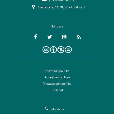
Iparragirre, 11 20700 – URRETXU
Nor gara
Aniztasun politika
Argitalpen politika
Pribatutasun politika
Cookieak
Babesleak: