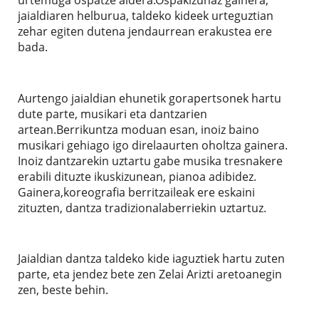
jaialdiaren helburua, taldeko kideek urteguztian
zehar egiten dutena jendaurrean erakustea ere
bada.
Aurtengo jaialdian ehunetik gorapertsonek hartu
dute parte, musikari eta dantzarien
artean.Berrikuntza moduan esan, inoiz baino
musikari gehiago igo direlaaurten oholtza gainera.
Inoiz dantzarekin uztartu gabe musika tresnakere
erabili dituzte ikuskizunean, pianoa adibidez.
Gainera,koreografia berritzaileak ere eskaini
zituzten, dantza tradizionalaberriekin uztartuz.
Jaialdian dantza taldeko kide iaguztiek hartu zuten
parte, eta jendez bete zen Zelai Arizti aretoanegin
zen, beste behin.