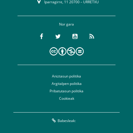
Iparragirre, 11 20700 – URRETXU
Nor gara
Aniztasun politika
Argitalpen politika
Pribatutasun politika
Cookieak
Babesleak: