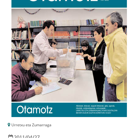
Urretxu eta Zumarraga
2011
/
04
/
27