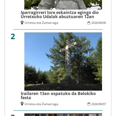
Iparragirreri lore eskaintza egingo dio
Urretxuko Udalak abuztuaren 12an
Urretxu eta Zumarraga
2026
/
08
/
06
2
Irailaren 13an ospatuko da Belokiko
festa
Urretxu eta Zumarraga
2026
/
08
/
07