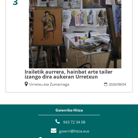
3
Irailetik aurrera, hainbat arte tailer
izango dira aukeran Urretxun
Urretxu eta Zumarraga
2026
/
08
/
04
Goierriko Hitza
943 72 34 08
goierri@hitza.eus