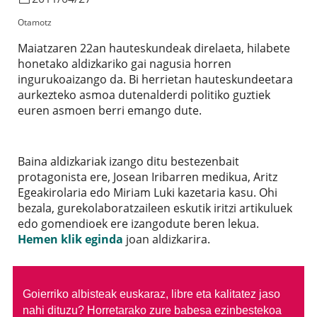
Otamotz
Maiatzaren 22an hauteskundeak direlaeta, hilabete
honetako aldizkariko gai nagusia horren
ingurukoaizango da. Bi herrietan hauteskundeetara
aurkezteko asmoa dutenalderdi politiko guztiek
euren asmoen berri emango dute.
Baina aldizkariak izango ditu bestezenbait
protagonista ere, Josean Iribarren medikua, Aritz
Egeakirolaria edo Miriam Luki kazetaria kasu. Ohi
bezala, gurekolaboratzaileen eskutik iritzi artikuluek
edo gomendioek ere izangodute beren lekua.
Hemen klik eginda
joan aldizkarira.
Goierriko albisteak euskaraz, libre eta kalitatez jaso
nahi dituzu?
Horretarako zure babesa ezinbestekoa