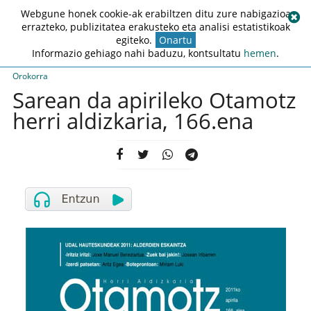
Webgune honek cookie-ak erabiltzen ditu zure nabigazioa
errazteko, publizitatea erakusteko eta analisi estatistikoak
egiteko.
Onartu
Informazio gehiago nahi baduzu, kontsultatu
hemen
.
Orokorra
Sarean da apirileko Otamotz
herri aldizkaria, 166.ena