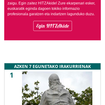
zaigu. Egin zaitez HITZAkide!
Zure ekarpenari esker,
euskaratik eginda dagoen tokiko informazio
profesionala garatzen eta indartzen lagunduko duzu.
Egin HITZAkide
AZKEN 7 EGUNETAKO IRAKURRIENAK
1