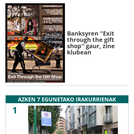
Banksyren ''Exit
through the gift
shop'' gaur, zine
klubean
AZKEN 7 EGUNETAKO IRAKURRIENAK
1