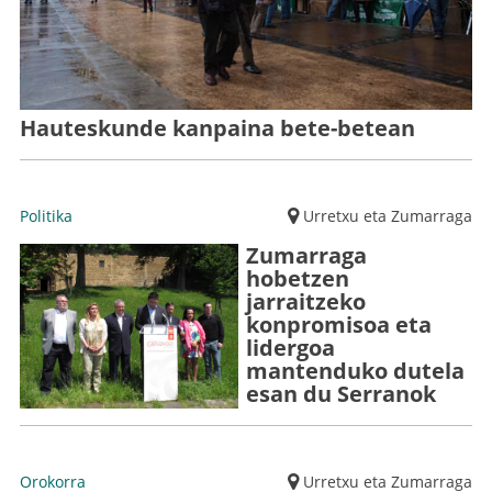
Hauteskunde kanpaina bete-betean
Politika
Urretxu eta Zumarraga
Zumarraga
hobetzen
jarraitzeko
konpromisoa eta
lidergoa
mantenduko dutela
esan du Serranok
Orokorra
Urretxu eta Zumarraga