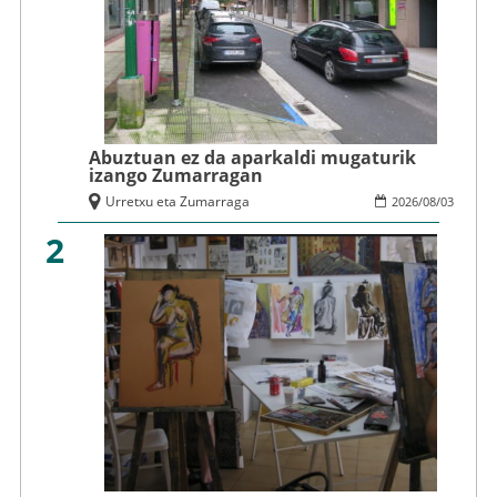
Abuztuan ez da aparkaldi mugaturik
izango Zumarragan
Urretxu eta Zumarraga
2026
/
08
/
03
2