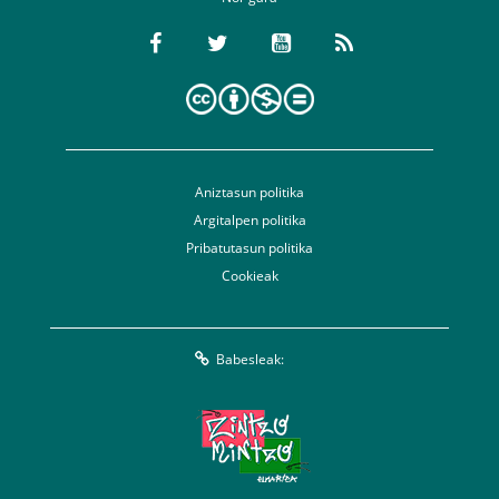
Aniztasun politika
Argitalpen politika
Pribatutasun politika
Cookieak
Babesleak: