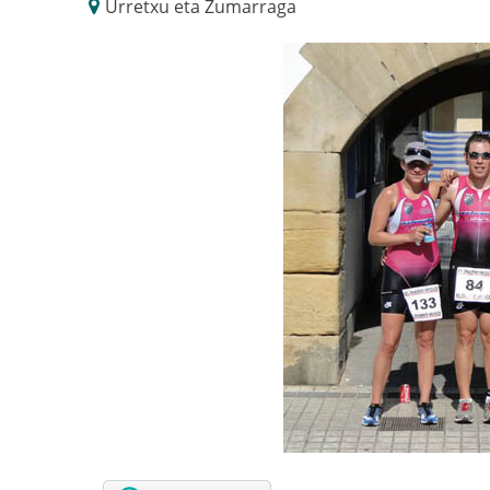
Urretxu eta Zumarraga