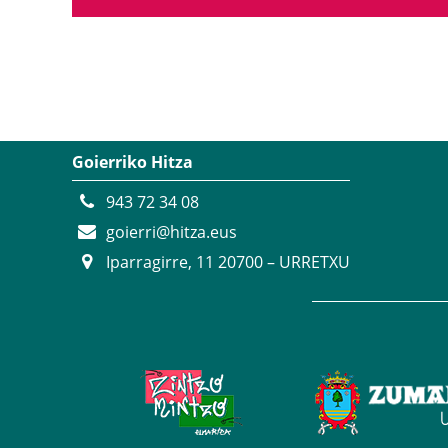
Goierriko Hitza
943 72 34 08
goierri@hitza.eus
Iparragirre, 11 20700 – URRETXU