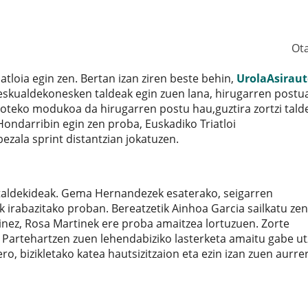
Ot
tloia egin zen. Bertan izan ziren beste behin,
UrolaAsirau
 eskualdekonesken taldeak egin zuen lana, hirugarren postu
oteko modukoa da hirugarren postu hau,guztira zortzi tald
Hondarribin egin zen proba, Euskadiko Triatloi
ezala sprint distantzian jokatuzen.
n taldekideak. Gema Hernandezek esaterako, seigarren
irabazitako proban. Bereatzetik Ainhoa Garcia sailkatu zen
inez, Rosa Martinek ere proba amaitzea lortuzuen. Zorte
Partehartzen zuen lehendabiziko lasterketa amaitu gabe ut
ro, bizikletako katea hautsizitzaion eta ezin izan zuen aurre