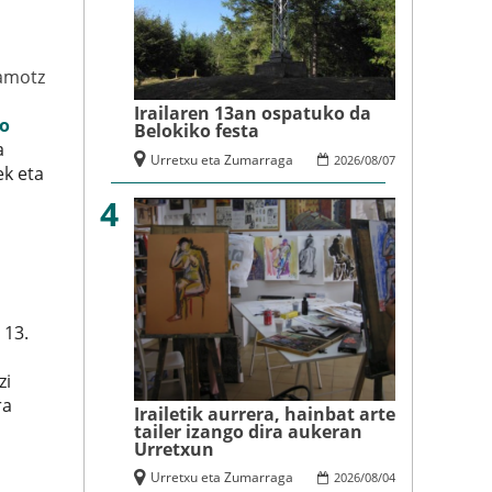
amotz
Irailaren 13an ospatuko da
to
Belokiko festa
a
Urretxu eta Zumarraga
2026
/
08
/
07
ek eta
4
 13.
zi
ra
Irailetik aurrera, hainbat arte
tailer izango dira aukeran
Urretxun
Urretxu eta Zumarraga
2026
/
08
/
04