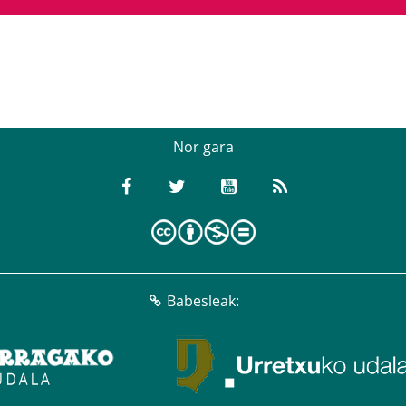
Nor gara
Babesleak: