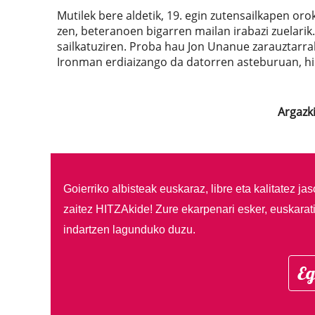
Mutilek bere aldetik, 19. egin zutensailkapen or
zen, beteranoen bigarren mailan irabazi zuelarik.
sailkatuziren. Proba hau Jon Unanue zarauztarra
Ironman erdiaizango da datorren asteburuan, hi
Argazki
Goierriko albisteak euskaraz, libre eta kalitatez ja
zaitez HITZAkide!
Zure ekarpenari esker, euskarat
indartzen lagunduko duzu.
Eg