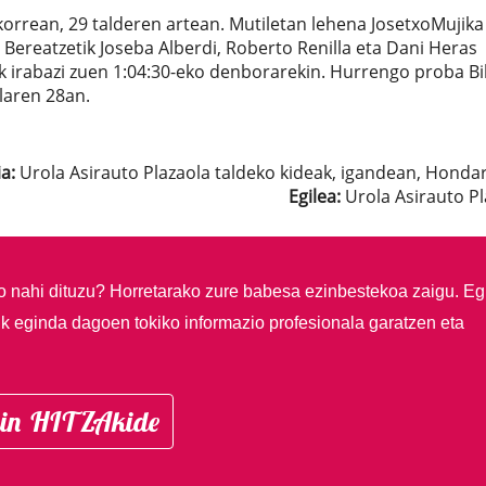
okorrean, 29 talderen artean. Mutiletan lehena JosetxoMujika
 Bereatzetik Joseba Alberdi, Roberto Renilla eta Dani Heras
k irabazi zuen 1:04:30-eko denborarekin. Hurrengo proba B
laren 28an.
a:
Urola Asirauto Plazaola taldeko kideak, igandean, Hondar
Egilea:
Urola Asirauto Pl
so nahi dituzu?
Horretarako zure babesa ezinbestekoa zaigu. Eg
ik eginda dagoen tokiko informazio profesionala garatzen eta
in HITZAkide