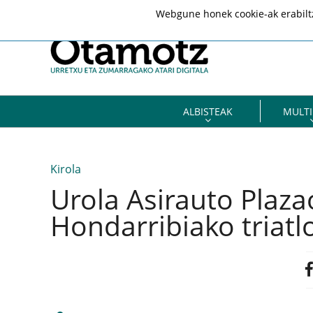
Webgune honek cookie-ak erabiltze
ALBISTEAK
MULTI
Kirola
Urola Asirauto Plaza
Hondarribiako triatl