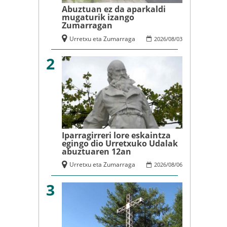
Abuztuan ez da aparkaldi
mugaturik izango
Zumarragan
Urretxu eta Zumarraga
2026
/
08
/
03
2
Iparragirreri lore eskaintza
egingo dio Urretxuko Udalak
abuztuaren 12an
Urretxu eta Zumarraga
2026
/
08
/
06
3