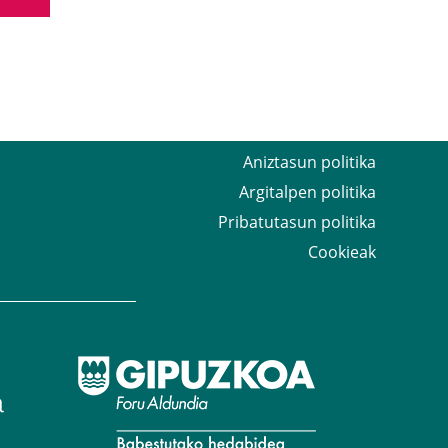
Aniztasun politika
Argitalpen politika
Pribatutasun politika
Cookieak