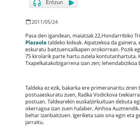
2011
/
05
/
24
Pasa den igandean, maiatzak 22,Hondarribiko Tria
Plazaola
taldeko kideak. Aipatzekoa da gainera,
eskuratu baitzuensailkapen orokorrean. Pozik eg
75 kirolarik parte hartu zutela kontutanhartuta. 
Txapelkatakobigarrena izan zen; lehendabizikoa b
Taldeka ez ezik, bakarka ere primeranaritu zire
postuaeskuratu zuen, Radka Vodickova txekiarrak 
postuan. Taldearekin euskalzirkuituan debuta eg
okerragoa izan zuen halaber, Ainhoa Auzmendik. 
behar izanbaitzuen. Igeriketa saio ona egin eta ge
jarraitu.